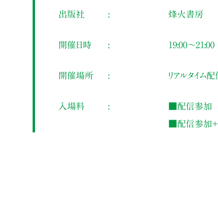
出版社
烽火書房
開催日時
19:00～21:00
開催場所
リアルタイム配
入場料
■配信参加 1
■配信参加＋サ