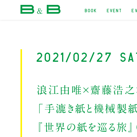
BOOK
EVENT
E
本屋 B&B
2021/02/27 Sa
浪江由唯×齋藤浩之
「手漉き紙と機械製紙
『世界の紙を巡る旅