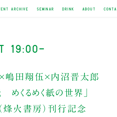
VENT ARCHIVE
SEMINAR
DRINK
ABOUT
CONT
t 19:00-
×嶋田翔伍×内沼晋太郎
 めくるめく紙の世界」
』（烽火書房）刊行記念