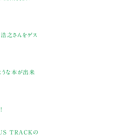
浩之さんをゲス
ような本が出来
！
US TRACKの