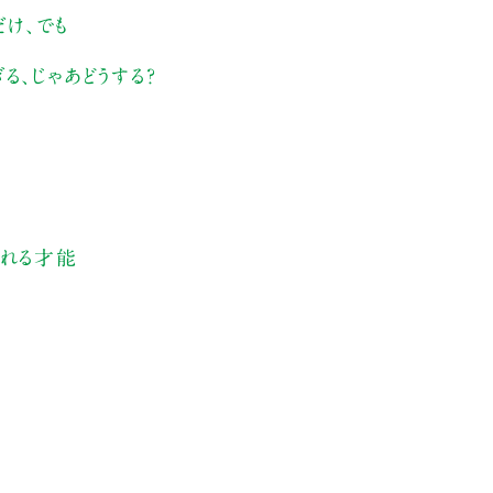
け、でも
、じゃあどうする？
す
られる才能