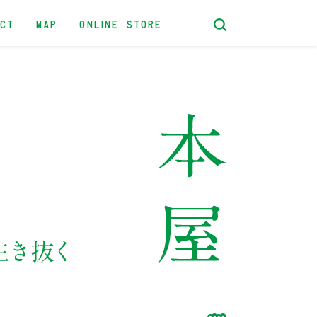
ACT
MAP
ONLINE STORE
生き抜く