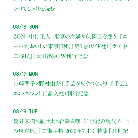
かけてじっくりと読む
08/16 Sun
ZON×中村正人
「東京の片隅から、隣国を想う」
『ニ
ーハオ、おいしい東京日和。』第1巻（リイド社）
『ガチ中
華移民』（太田出版）W刊行記念
08/17 Mon
山崎明子×野村由芽
「手芸が紡ぐつながり」
『手芸と
エンパワメント』（晶文社）刊行記念
08/18 Tue
筒井宏樹×星野太×岩渕貞哉
「21世紀の現代アート
の現在地」
『美術手帖 2026年7月号・
特集「21世紀