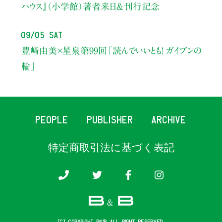
ハウス』（小学館）著者来日＆刊行記念
09/05 Sat
豊﨑由美×星泉
第99回「読んでいいとも！ ガイブンの
輪」
PEOPLE
PUBLISHER
ARCHIVE
特定商取引法に基づく表記
(c) COPYRIGHT B&B ALL RIGHT RESERVED.