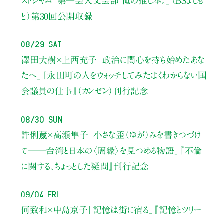
ストジャム
「第一芸人文芸部 俺の推し本。」（BSよしも
と）
第30回公開収録
08/29 Sat
澤田大樹×上西充子
「政治に関心を持ち始めたあな
たへ」
『永田町の人をウォッチしてみた：よくわからない国
会議員の仕事』（カンゼン）刊行記念
08/30 Sun
許俐葳×高瀬隼子
「小さな歪（ゆが）みを書きつづけ
て――
台湾と日本の〈周縁〉を見つめる物語」
『不倫
に関する、ちょっとした疑問』刊行記念
09/04 Fri
何致和×中島京子
「記憶は街に宿る」
『記憶とツリー