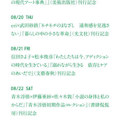
の現代アート事典」』（美術出版社）刊行記念
08/20 Thu
eri×武田砂鉄
「ネチネチのまなざし 違和感を見逃さ
ない」
『暮らしの中の小さな革命』（光文社）刊行記念
08/21 Fri
信田さよ子×松本俊彦
「わたしたちは今、アディクション
の時代を生きている」
『溺れながら生きる 依存とケア
のあいだで』（文藝春秋）刊行記念
08/22 Sat
青木淳悟×伊藤亜紗×佐々木敦
「小説の身体と私の
からだ」
『青木淳悟初期作品コレクション』（書肆侃侃
房）刊行記念