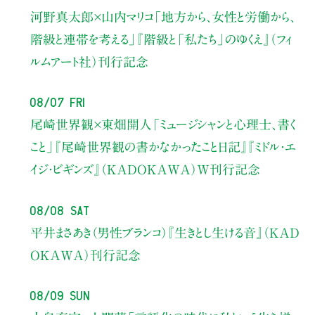
河野真太郎×山内マリコ
「地方から、女性と労働から、
階級と連帯を考える」
『階級と「私たち」のゆくえ』（フィ
ルムアート社）刊行記念
08/07 Fri
尾崎世界観×東畑開人
「ミュージシャンと心理士、書く
こと」
『尾崎世界観の書かなかったこと日記』『ミドル・エ
イジ・ビギンズ』（KADOKAWA）W刊行記念
08/08 Sat
平井まさあき（男性ブランコ）
『生きとし生ける音』（KAD
OKAWA）刊行記念
08/09 Sun