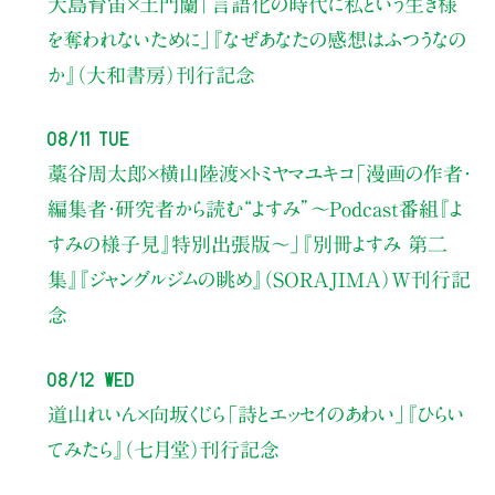
大島育宙×土門蘭
「言語化の時代に私という生き様
を奪われないために」
『なぜあなたの感想はふつうなの
か』（大和書房）刊行記念
08/11 Tue
藁谷周太郎×横山陸渡×トミヤマユキコ
「漫画の作者・
編集者・研究者から読む“よすみ”
〜Podcast番組『よ
すみの様子見』特別出張版〜」
『別冊よすみ 第二
集』『ジャングルジムの眺め』（SORAJIMA）W刊行記
念
08/12 Wed
道山れいん×向坂くじら
「詩とエッセイのあわい」
『ひらい
てみたら』（七月堂）刊行記念