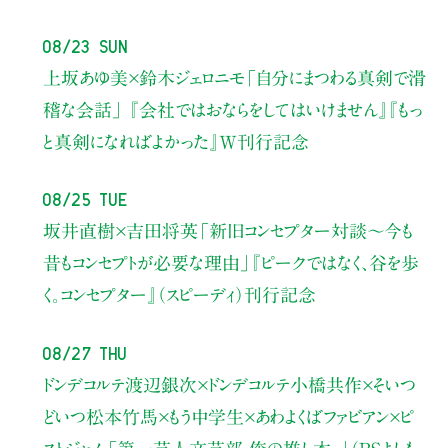
08/23 Sun
上坂あゆ美×鈴木ジェロニモ
「自分にまつわる真剣で滑
稽な会話」
『会社ではおならをしてはいけません』『もっ
と真剣になればよかった』W刊行記念
08/25 Tue
坂井直樹×吉田将英
「新旧コンセプター対談～今も
昔もコンセプトが必要な理由」
『ピークではなく、谷を歩
く。コンセプター』（スピーディ）刊行記念
08/27 Thu
ドンデコルテ渡辺銀次×ドンデコルテ小橋共作×そいつ
どいつ松本竹馬×もう中学生×あわよくばファビアン×ピ