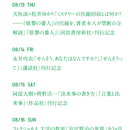
08/13 Thu
天祢涼×松井ゆかり
「ミステリーの伏線回収とは何か？
――『県警の番人』の伏線を、著者本人が禁断の全
解説」
『県警の番人』（河出書房新社）刊行記念
08/14 Fri
永井玲衣
「せんそう、あなたはなんですか？」
『せんそうっ
て』（講談社）刊行記念
08/15 Sat
阿部大樹×枡野浩一
「出来事の書き方」
『言葉と出
来事』（作品社）刊行記念
08/16 Sun
フィクショネス 文学の教室
「宮沢賢治の世界」を3ヶ月