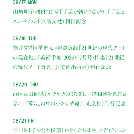
08/17 Mon
山崎明子×野村由芽
「手芸が紡ぐつながり」
『手芸と
エンパワメント』（晶文社）刊行記念
08/18 Tue
筒井宏樹×星野太×岩渕貞哉
「21世紀の現代アート
の現在地」
『美術手帖 2026年7月号・
特集「21世紀
の現代アート事典」』（美術出版社）刊行記念
08/20 Thu
eri×武田砂鉄
「ネチネチのまなざし 違和感を見逃さ
ない」
『暮らしの中の小さな革命』（光文社）刊行記念
08/21 Fri
信田さよ子×松本俊彦
「わたしたちは今、アディクション