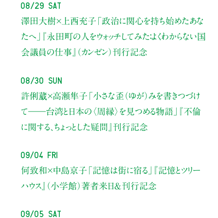
08/29 Sat
澤田大樹×上西充子
「政治に関心を持ち始めたあな
たへ」
『永田町の人をウォッチしてみた：よくわからない国
会議員の仕事』（カンゼン）刊行記念
08/30 Sun
許俐葳×高瀬隼子
「小さな歪（ゆが）みを書きつづけ
て――
台湾と日本の〈周縁〉を見つめる物語」
『不倫
に関する、ちょっとした疑問』刊行記念
09/04 Fri
何致和×中島京子
「記憶は街に宿る」
『記憶とツリー
ハウス』（小学館）著者来日＆刊行記念
09/05 Sat