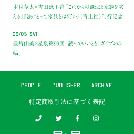
木村草太×吉田恵里香
「これからの憲法と家族を考
える」
『法にとって家族とは何か』（青土社）刊行記念
09/05 Sat
豊﨑由美×星泉
第99回「読んでいいとも！ ガイブンの
輪」
PEOPLE
PUBLISHER
ARCHIVE
特定商取引法に基づく表記