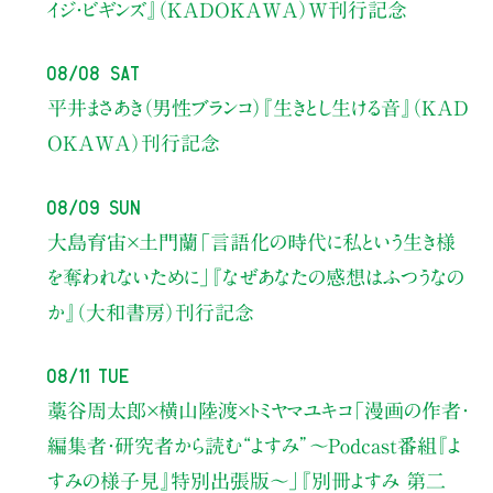
イジ・ビギンズ』（KADOKAWA）W刊行記念
08/08 Sat
平井まさあき（男性ブランコ）
『生きとし生ける音』（KAD
OKAWA）刊行記念
08/09 Sun
大島育宙×土門蘭
「言語化の時代に私という生き様
を奪われないために」
『なぜあなたの感想はふつうなの
か』（大和書房）刊行記念
08/11 Tue
藁谷周太郎×横山陸渡×トミヤマユキコ
「漫画の作者・
編集者・研究者から読む“よすみ”
〜Podcast番組『よ
すみの様子見』特別出張版〜」
『別冊よすみ 第二