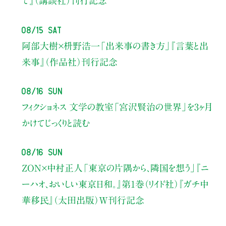
て』（講談社）刊行記念
08/15 Sat
阿部大樹×枡野浩一
「出来事の書き方」
『言葉と出
来事』（作品社）刊行記念
08/16 Sun
フィクショネス 文学の教室
「宮沢賢治の世界」を3ヶ月
かけてじっくりと読む
08/16 Sun
ZON×中村正人
「東京の片隅から、隣国を想う」
『ニ
ーハオ、おいしい東京日和。』第1巻（リイド社）
『ガチ中
華移民』（太田出版）W刊行記念