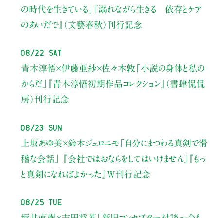
の時代を生きている」
『溺れながら生きる 依存とケア
のあいだで』（文藝春秋）刊行記念
08/22 Sat
青木淳悟×伊藤亜紗×佐々木敦
「小説の身体と私の
からだ」
『青木淳悟初期作品コレクション』（書肆侃侃
房）刊行記念
08/23 Sun
上坂あゆ美×鈴木ジェロニモ
「自分にまつわる真剣で滑
稽な会話」
『会社ではおならをしてはいけません』『もっ
と真剣になればよかった』W刊行記念
08/25 Tue
坂井直樹×吉田将英
「新旧コンセプター対談～今も