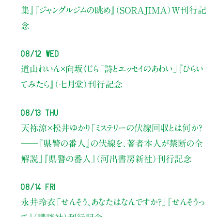
集』『ジャングルジムの眺め』（SORAJIMA）W刊行記
念
08/12 Wed
道山れいん×向坂くじら
「詩とエッセイのあわい」
『ひらい
てみたら』（七月堂）刊行記念
08/13 Thu
天祢涼×松井ゆかり
「ミステリーの伏線回収とは何か？
――『県警の番人』の伏線を、著者本人が禁断の全
解説」
『県警の番人』（河出書房新社）刊行記念
08/14 Fri
永井玲衣
「せんそう、あなたはなんですか？」
『せんそうっ