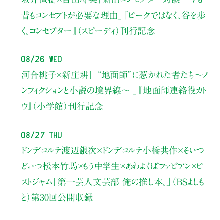
昔もコンセプトが必要な理由」
『ピークではなく、谷を歩
く。コンセプター』（スピーディ）刊行記念
08/26 Wed
河合桃子×新庄耕
「 “地面師”に惹かれた者たち〜ノ
ンフィクションと小説の境界線〜 」
『地面師連絡役カト
ウ』（小学館）刊行記念
08/27 Thu
ドンデコルテ渡辺銀次×ドンデコルテ小橋共作×そいつ
どいつ松本竹馬×もう中学生×あわよくばファビアン×ピ
ストジャム
「第一芸人文芸部 俺の推し本。」（BSよしも
と）
第30回公開収録