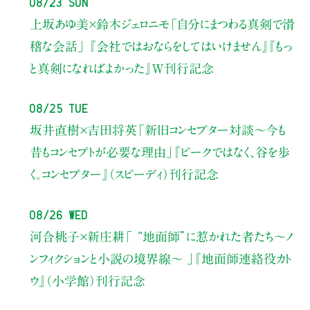
08/23 Sun
上坂あゆ美×鈴木ジェロニモ
「自分にまつわる真剣で滑
稽な会話」
『会社ではおならをしてはいけません』『もっ
と真剣になればよかった』W刊行記念
08/25 Tue
坂井直樹×吉田将英
「新旧コンセプター対談～今も
昔もコンセプトが必要な理由」
『ピークではなく、谷を歩
く。コンセプター』（スピーディ）刊行記念
08/26 Wed
河合桃子×新庄耕
「 “地面師”に惹かれた者たち〜ノ
ンフィクションと小説の境界線〜 」
『地面師連絡役カト
ウ』（小学館）刊行記念