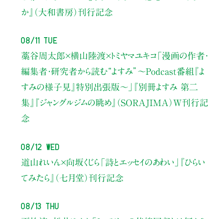
か』（大和書房）刊行記念
08/11 Tue
藁谷周太郎×横山陸渡×トミヤマユキコ
「漫画の作者・
編集者・研究者から読む“よすみ”
〜Podcast番組『よ
すみの様子見』特別出張版〜」
『別冊よすみ 第二
集』『ジャングルジムの眺め』（SORAJIMA）W刊行記
念
08/12 Wed
道山れいん×向坂くじら
「詩とエッセイのあわい」
『ひらい
てみたら』（七月堂）刊行記念
08/13 Thu