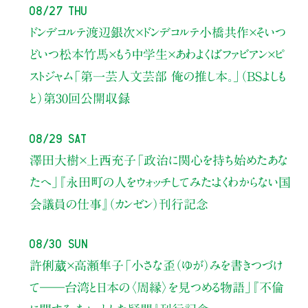
08/27 Thu
ドンデコルテ渡辺銀次×ドンデコルテ小橋共作×そいつ
どいつ松本竹馬×もう中学生×あわよくばファビアン×ピ
ストジャム
「第一芸人文芸部 俺の推し本。」（BSよしも
と）
第30回公開収録
08/29 Sat
澤田大樹×上西充子
「政治に関心を持ち始めたあな
たへ」
『永田町の人をウォッチしてみた：よくわからない国
会議員の仕事』（カンゼン）刊行記念
08/30 Sun
許俐葳×高瀬隼子
「小さな歪（ゆが）みを書きつづけ
て――
台湾と日本の〈周縁〉を見つめる物語」
『不倫