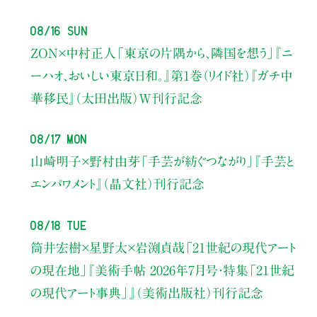
08/16 Sun
ZON×中村正人
「東京の片隅から、隣国を想う」
『ニ
ーハオ、おいしい東京日和。』第1巻（リイド社）
『ガチ中
華移民』（太田出版）W刊行記念
08/17 Mon
山崎明子×野村由芽
「手芸が紡ぐつながり」
『手芸と
エンパワメント』（晶文社）刊行記念
08/18 Tue
筒井宏樹×星野太×岩渕貞哉
「21世紀の現代アート
の現在地」
『美術手帖 2026年7月号・
特集「21世紀
の現代アート事典」』（美術出版社）刊行記念