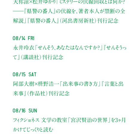
天祢涼×松井ゆかり
「ミステリーの伏線回収とは何か？
――『県警の番人』の伏線を、著者本人が禁断の全
解説」
『県警の番人』（河出書房新社）刊行記念
08/14 Fri
永井玲衣
「せんそう、あなたはなんですか？」
『せんそうっ
て』（講談社）刊行記念
08/15 Sat
阿部大樹×枡野浩一
「出来事の書き方」
『言葉と出
来事』（作品社）刊行記念
08/16 Sun
フィクショネス 文学の教室
「宮沢賢治の世界」を3ヶ月
かけてじっくりと読む