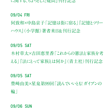
に関する、ちょっとした疑問』刊行記念
09/04 Fri
何致和×中島京子
「記憶は街に宿る」
『記憶とツリー
ハウス』（小学館）著者来日＆刊行記念
09/05 Sat
木村草太×吉田恵里香
「これからの憲法と家族を考
える」
『法にとって家族とは何か』（青土社）刊行記念
09/05 Sat
豊﨑由美×星泉
第99回「読んでいいとも！ ガイブンの
輪」
09/06 Sun