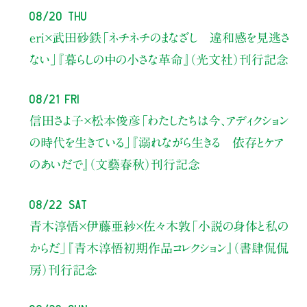
08/20 Thu
eri×武田砂鉄
「ネチネチのまなざし 違和感を見逃さ
ない」
『暮らしの中の小さな革命』（光文社）刊行記念
08/21 Fri
信田さよ子×松本俊彦
「わたしたちは今、アディクション
の時代を生きている」
『溺れながら生きる 依存とケア
のあいだで』（文藝春秋）刊行記念
08/22 Sat
青木淳悟×伊藤亜紗×佐々木敦
「小説の身体と私の
からだ」
『青木淳悟初期作品コレクション』（書肆侃侃
房）刊行記念