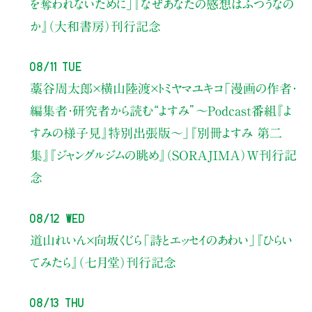
を奪われないために」
『なぜあなたの感想はふつうなの
か』（大和書房）刊行記念
08/11 Tue
藁谷周太郎×横山陸渡×トミヤマユキコ
「漫画の作者・
編集者・研究者から読む“よすみ”
〜Podcast番組『よ
すみの様子見』特別出張版〜」
『別冊よすみ 第二
集』『ジャングルジムの眺め』（SORAJIMA）W刊行記
念
08/12 Wed
道山れいん×向坂くじら
「詩とエッセイのあわい」
『ひらい
てみたら』（七月堂）刊行記念
08/13 Thu