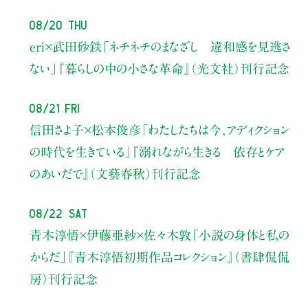
08/20 Thu
eri×武田砂鉄
「ネチネチのまなざし 違和感を見逃さ
ない」
『暮らしの中の小さな革命』（光文社）刊行記念
08/21 Fri
信田さよ子×松本俊彦
「わたしたちは今、アディクション
の時代を生きている」
『溺れながら生きる 依存とケア
のあいだで』（文藝春秋）刊行記念
08/22 Sat
青木淳悟×伊藤亜紗×佐々木敦
「小説の身体と私の
からだ」
『青木淳悟初期作品コレクション』（書肆侃侃
房）刊行記念