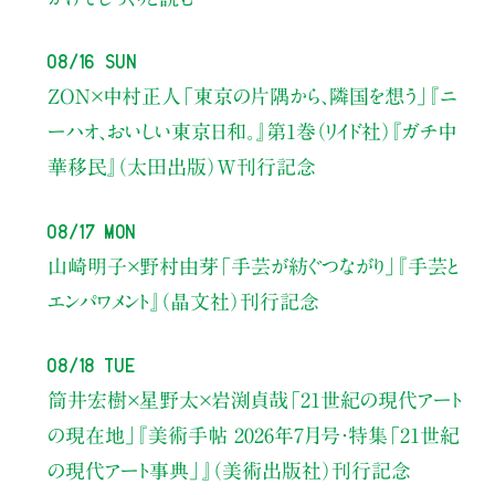
08/16 Sun
ZON×中村正人
「東京の片隅から、隣国を想う」
『ニ
ーハオ、おいしい東京日和。』第1巻（リイド社）
『ガチ中
華移民』（太田出版）W刊行記念
08/17 Mon
山崎明子×野村由芽
「手芸が紡ぐつながり」
『手芸と
エンパワメント』（晶文社）刊行記念
08/18 Tue
筒井宏樹×星野太×岩渕貞哉
「21世紀の現代アート
の現在地」
『美術手帖 2026年7月号・
特集「21世紀
の現代アート事典」』（美術出版社）刊行記念