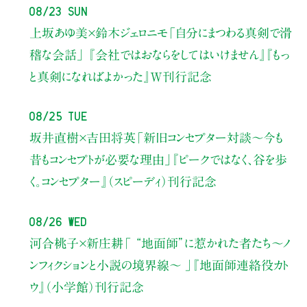
08/23 Sun
上坂あゆ美×鈴木ジェロニモ
「自分にまつわる真剣で滑
稽な会話」
『会社ではおならをしてはいけません』『もっ
と真剣になればよかった』W刊行記念
08/25 Tue
坂井直樹×吉田将英
「新旧コンセプター対談～今も
昔もコンセプトが必要な理由」
『ピークではなく、谷を歩
く。コンセプター』（スピーディ）刊行記念
08/26 Wed
河合桃子×新庄耕
「 “地面師”に惹かれた者たち〜ノ
ンフィクションと小説の境界線〜 」
『地面師連絡役カト
ウ』（小学館）刊行記念