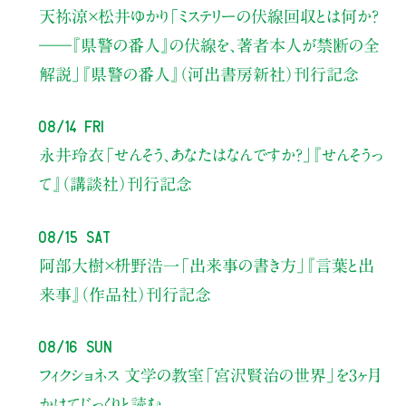
天祢涼×松井ゆかり
「ミステリーの伏線回収とは何か？
――『県警の番人』の伏線を、著者本人が禁断の全
解説」
『県警の番人』（河出書房新社）刊行記念
08/14 Fri
永井玲衣
「せんそう、あなたはなんですか？」
『せんそうっ
て』（講談社）刊行記念
08/15 Sat
阿部大樹×枡野浩一
「出来事の書き方」
『言葉と出
来事』（作品社）刊行記念
08/16 Sun
フィクショネス 文学の教室
「宮沢賢治の世界」を3ヶ月
かけてじっくりと読む