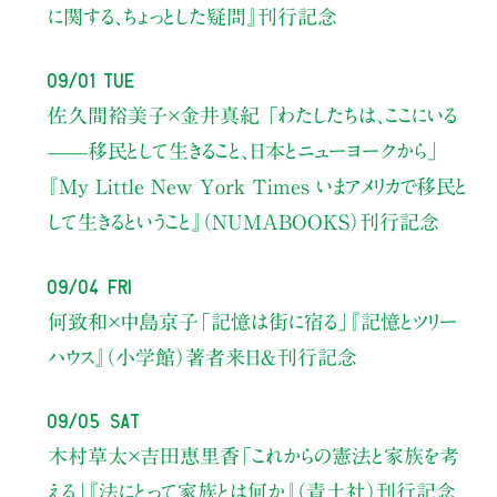
に関する、ちょっとした疑問』刊行記念
09/01 Tue
佐久間裕美子×金井真紀 「わたしたちは、ここにいる
——移民として生きること、日本とニューヨークから」
『My Little New York Times いまアメリカで移民と
して生きるということ』（NUMABOOKS）刊行記念
09/04 Fri
何致和×中島京子
「記憶は街に宿る」
『記憶とツリー
ハウス』（小学館）著者来日＆刊行記念
09/05 Sat
木村草太×吉田恵里香
「これからの憲法と家族を考
える」
『法にとって家族とは何か』（青土社）刊行記念