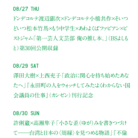
08/27 Thu
ドンデコルテ渡辺銀次×ドンデコルテ小橋共作×そいつ
どいつ松本竹馬×もう中学生×あわよくばファビアン×ピ
ストジャム
「第一芸人文芸部 俺の推し本。」（BSよしも
と）
第30回公開収録
08/29 Sat
澤田大樹×上西充子
「政治に関心を持ち始めたあな
たへ」
『永田町の人をウォッチしてみた：よくわからない国
会議員の仕事』（カンゼン）刊行記念
08/30 Sun
許俐葳×高瀬隼子
「小さな歪（ゆが）みを書きつづけ
て――
台湾と日本の〈周縁〉を見つめる物語」
『不倫