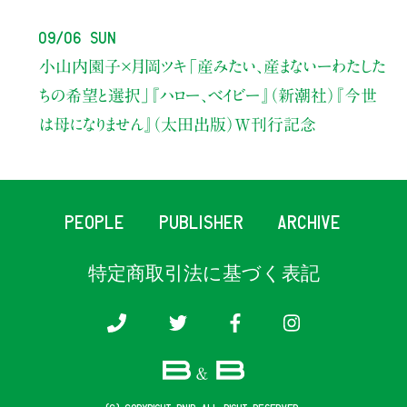
09/06 Sun
小山内園子×月岡ツキ
「産みたい、産まないーわたした
ちの希望と選択」
『ハロー、ベイビー』（新潮社）
『今世
は母になりません』（太田出版）W刊行記念
PEOPLE
PUBLISHER
ARCHIVE
特定商取引法に基づく表記