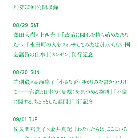
と）
第30回公開収録
08/29 Sat
澤田大樹×上西充子
「政治に関心を持ち始めたあな
たへ」
『永田町の人をウォッチしてみた：よくわからない国
会議員の仕事』（カンゼン）刊行記念
08/30 Sun
許俐葳×高瀬隼子
「小さな歪（ゆが）みを書きつづけ
て――
台湾と日本の〈周縁〉を見つめる物語」
『不倫
に関する、ちょっとした疑問』刊行記念
09/01 Tue
佐久間裕美子×金井真紀 「わたしたちは、ここにいる