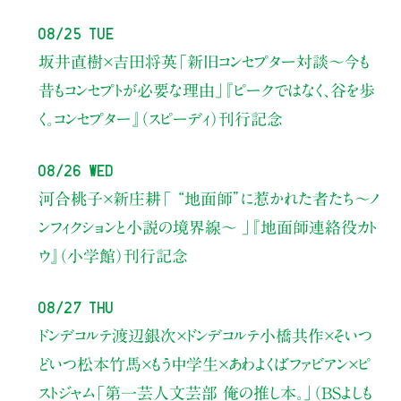
08/25 Tue
坂井直樹×吉田将英
「新旧コンセプター対談～今も
昔もコンセプトが必要な理由」
『ピークではなく、谷を歩
く。コンセプター』（スピーディ）刊行記念
08/26 Wed
河合桃子×新庄耕
「 “地面師”に惹かれた者たち〜ノ
ンフィクションと小説の境界線〜 」
『地面師連絡役カト
ウ』（小学館）刊行記念
08/27 Thu
ドンデコルテ渡辺銀次×ドンデコルテ小橋共作×そいつ
どいつ松本竹馬×もう中学生×あわよくばファビアン×ピ
ストジャム
「第一芸人文芸部 俺の推し本。」（BSよしも