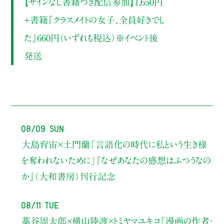
【サインなし書籍つき配信参加】1,650円
＋書籍『クラスメイトの女子、全員好きでし
た』660円（いずれも税込）※イベント後
発送
08/09 Sun
大島育宙×土門蘭
「言語化の時代に私という生き様
を奪われないために」
『なぜあなたの感想はふつうなの
か』（大和書房）刊行記念
08/11 Tue
藁谷周太郎×横山陸渡×トミヤマユキコ
「漫画の作者・