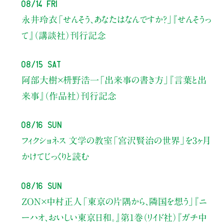
08/14 Fri
永井玲衣
「せんそう、あなたはなんですか？」
『せんそうっ
て』（講談社）刊行記念
08/15 Sat
阿部大樹×枡野浩一
「出来事の書き方」
『言葉と出
来事』（作品社）刊行記念
08/16 Sun
フィクショネス 文学の教室
「宮沢賢治の世界」を3ヶ月
かけてじっくりと読む
08/16 Sun
ZON×中村正人
「東京の片隅から、隣国を想う」
『ニ
ーハオ、おいしい東京日和。』第1巻（リイド社）
『ガチ中