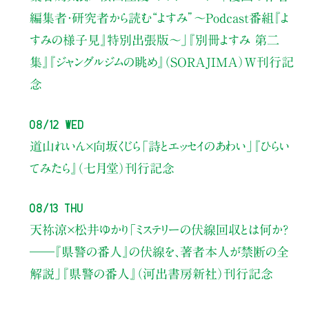
編集者・研究者から読む“よすみ”
〜Podcast番組『よ
すみの様子見』特別出張版〜」
『別冊よすみ 第二
集』『ジャングルジムの眺め』（SORAJIMA）W刊行記
念
08/12 Wed
道山れいん×向坂くじら
「詩とエッセイのあわい」
『ひらい
てみたら』（七月堂）刊行記念
08/13 Thu
天祢涼×松井ゆかり
「ミステリーの伏線回収とは何か？
――『県警の番人』の伏線を、著者本人が禁断の全
解説」
『県警の番人』（河出書房新社）刊行記念