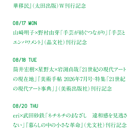
華移民』（太田出版）W刊行記念
08/17 Mon
山崎明子×野村由芽
「手芸が紡ぐつながり」
『手芸と
エンパワメント』（晶文社）刊行記念
08/18 Tue
筒井宏樹×星野太×岩渕貞哉
「21世紀の現代アート
の現在地」
『美術手帖 2026年7月号・
特集「21世紀
の現代アート事典」』（美術出版社）刊行記念
08/20 Thu
eri×武田砂鉄
「ネチネチのまなざし 違和感を見逃さ
ない」
『暮らしの中の小さな革命』（光文社）刊行記念