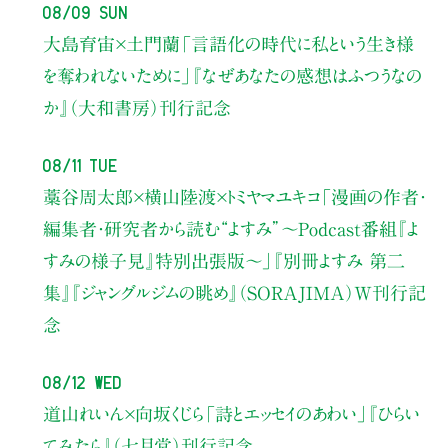
08/09 Sun
大島育宙×土門蘭
「言語化の時代に私という生き様
を奪われないために」
『なぜあなたの感想はふつうなの
か』（大和書房）刊行記念
08/11 Tue
藁谷周太郎×横山陸渡×トミヤマユキコ
「漫画の作者・
編集者・研究者から読む“よすみ”
〜Podcast番組『よ
すみの様子見』特別出張版〜」
『別冊よすみ 第二
集』『ジャングルジムの眺め』（SORAJIMA）W刊行記
念
08/12 Wed
道山れいん×向坂くじら
「詩とエッセイのあわい」
『ひらい
てみたら』（七月堂）刊行記念