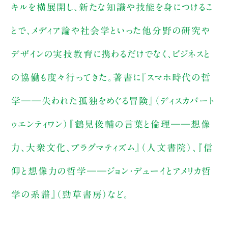
キルを横展開し、新たな知識や技能を身につけるこ
とで、メディア論や社会学といった他分野の研究や
デザインの実技教育に携わるだけでなく、ビジネスと
の協働も度々行ってきた。著書に『スマホ時代の哲
学――失われた孤独をめぐる冒険』（ディスカバート
ゥエンティワン）『鶴見俊輔の言葉と倫理――想像
力、大衆文化、プラグマティズム』（人文書院）、『信
仰と想像力の哲学――ジョン・デューイとアメリカ哲
学の系譜』（勁草書房）など。