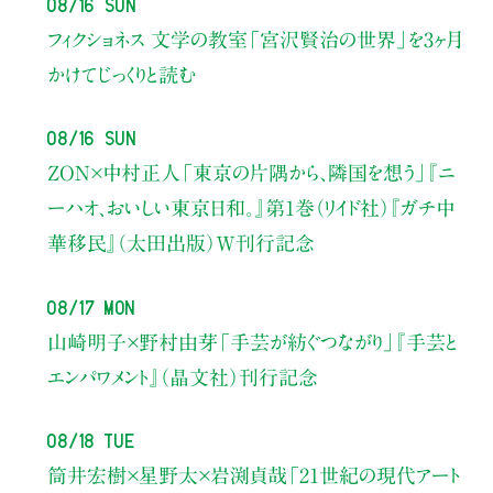
08/16 Sun
フィクショネス 文学の教室
「宮沢賢治の世界」を3ヶ月
かけてじっくりと読む
08/16 Sun
ZON×中村正人
「東京の片隅から、隣国を想う」
『ニ
ーハオ、おいしい東京日和。』第1巻（リイド社）
『ガチ中
華移民』（太田出版）W刊行記念
08/17 Mon
山崎明子×野村由芽
「手芸が紡ぐつながり」
『手芸と
エンパワメント』（晶文社）刊行記念
08/18 Tue
筒井宏樹×星野太×岩渕貞哉
「21世紀の現代アート