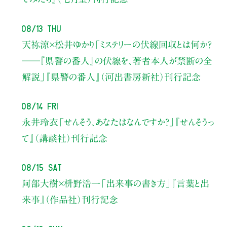
08/13 Thu
天祢涼×松井ゆかり
「ミステリーの伏線回収とは何か？
――『県警の番人』の伏線を、著者本人が禁断の全
解説」
『県警の番人』（河出書房新社）刊行記念
08/14 Fri
永井玲衣
「せんそう、あなたはなんですか？」
『せんそうっ
て』（講談社）刊行記念
08/15 Sat
阿部大樹×枡野浩一
「出来事の書き方」
『言葉と出
来事』（作品社）刊行記念