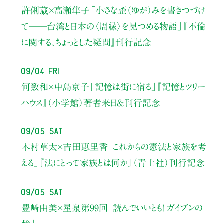
許俐葳×高瀬隼子
「小さな歪（ゆが）みを書きつづけ
て――
台湾と日本の〈周縁〉を見つめる物語」
『不倫
に関する、ちょっとした疑問』刊行記念
09/04 Fri
何致和×中島京子
「記憶は街に宿る」
『記憶とツリー
ハウス』（小学館）著者来日＆刊行記念
09/05 Sat
木村草太×吉田恵里香
「これからの憲法と家族を考
える」
『法にとって家族とは何か』（青土社）刊行記念
09/05 Sat
豊﨑由美×星泉
第99回「読んでいいとも！ ガイブンの