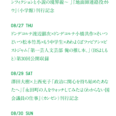
ンフィクションと小説の境界線〜 」
『地面師連絡役カト
ウ』（小学館）刊行記念
08/27 Thu
ドンデコルテ渡辺銀次×ドンデコルテ小橋共作×そいつ
どいつ松本竹馬×もう中学生×あわよくばファビアン×ピ
ストジャム
「第一芸人文芸部 俺の推し本。」（BSよしも
と）
第30回公開収録
08/29 Sat
澤田大樹×上西充子
「政治に関心を持ち始めたあな
たへ」
『永田町の人をウォッチしてみた：よくわからない国
会議員の仕事』（カンゼン）刊行記念
08/30 Sun