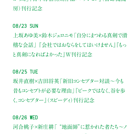
房）刊行記念
08/23 Sun
上坂あゆ美×鈴木ジェロニモ
「自分にまつわる真剣で滑
稽な会話」
『会社ではおならをしてはいけません』『もっ
と真剣になればよかった』W刊行記念
08/25 Tue
坂井直樹×吉田将英
「新旧コンセプター対談～今も
昔もコンセプトが必要な理由」
『ピークではなく、谷を歩
く。コンセプター』（スピーディ）刊行記念
08/26 Wed
河合桃子×新庄耕
「 “地面師”に惹かれた者たち〜ノ