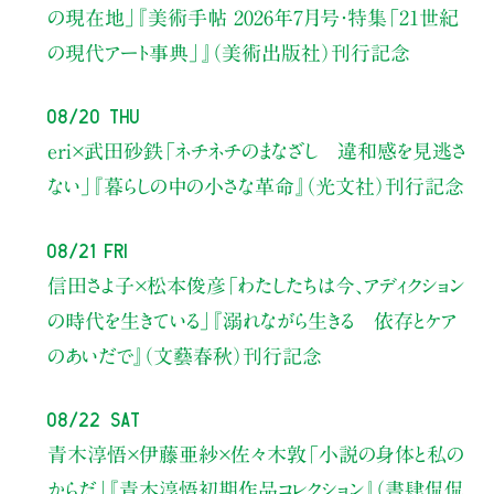
の現在地」
『美術手帖 2026年7月号・
特集「21世紀
の現代アート事典」』（美術出版社）刊行記念
08/20 Thu
eri×武田砂鉄
「ネチネチのまなざし 違和感を見逃さ
ない」
『暮らしの中の小さな革命』（光文社）刊行記念
08/21 Fri
信田さよ子×松本俊彦
「わたしたちは今、アディクション
の時代を生きている」
『溺れながら生きる 依存とケア
のあいだで』（文藝春秋）刊行記念
08/22 Sat
青木淳悟×伊藤亜紗×佐々木敦
「小説の身体と私の
からだ」
『青木淳悟初期作品コレクション』（書肆侃侃