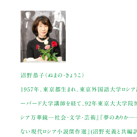
沼野恭子（ぬまの・きょうこ）
1957年、東京都生まれ。東京外国語大学ロシ
ーバード大学講師を経て、92年東京大大学院博
シア万華鏡─社会・文学・芸術』『夢のありか─
ない現代ロシア小説傑作選』(沼野充義と共編訳