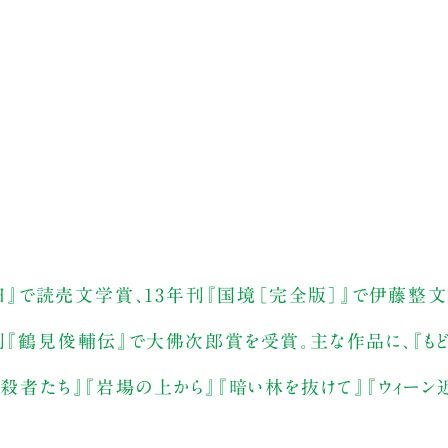
めの日』で読売文学賞、13年刊『国境［完全版］』で伊藤整
刊『鶴見俊輔伝』で大佛次郎賞を受賞。主な作品に、『もどろ
暗殺者たち』『岩場の上から』『暗い林を抜けて』『ウィーン