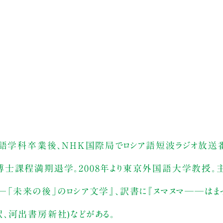
ア語学科卒業後、NHK国際局でロシア語短波ラジオ放送
士課程満期退学。2008年より東京外国語大学教授。主
─「未来の後」のロシア文学』、訳書に『ヌマヌマ──はま
、河出書房新社)などがある。