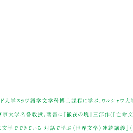
バード大学スラヴ語学文学科博士課程に学ぶ。ワルシャワ
京大学名誉教授。著書に『徹夜の塊』三部作(『亡命文
は文学でできている 対話で学ぶ〈世界文学〉連続講義』（