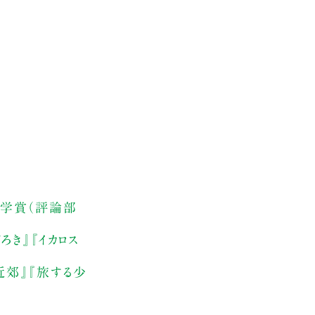
文学賞（評論部
き』『イカロス
近郊』『旅する少