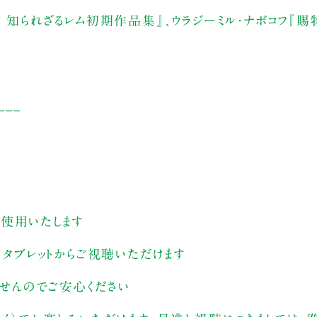
 知られざるレム初期作品集』、ウラジーミル・ナボコフ『賜物
___
す
を使用いたします
、タブレットからご視聴いただけます
ませんのでご安心ください