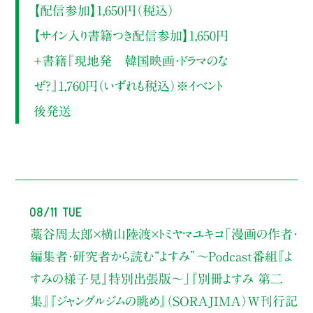
【配信参加】1,650円（税込）
【サイン入り書籍つき配信参加】1,650円
＋書籍『現地発 韓国映画・ドラマのな
ぜ？』1,760円（いずれも税込）※イベント
後発送
08/11 Tue
藁谷周太郎×横山陸渡×トミヤマユキコ
「漫画の作者・
編集者・研究者から読む“よすみ”
〜Podcast番組『よ
すみの様子見』特別出張版〜」
『別冊よすみ 第二
集』『ジャングルジムの眺め』（SORAJIMA）W刊行記