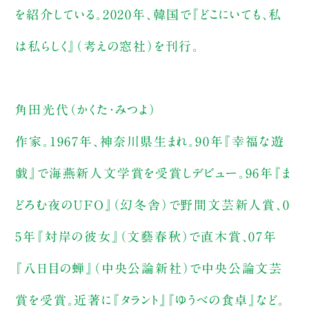
を紹介している。2020年、韓国で『どこにいても、私
は私らしく』（考えの窓社）を刊行。
角田光代（かくた・みつよ）
作家。1967年、神奈川県生まれ。90年『幸福な遊
戯』で海燕新人文学賞を受賞しデビュー。96年『ま
どろむ夜のＵＦＯ』（幻冬舎）で野間文芸新人賞、0
5年『対岸の彼女』（文藝春秋）で直木賞、07年
『八日目の蝉』（中央公論新社）で中央公論文芸
賞を受賞。近著に『タラント』『ゆうべの食卓』など。