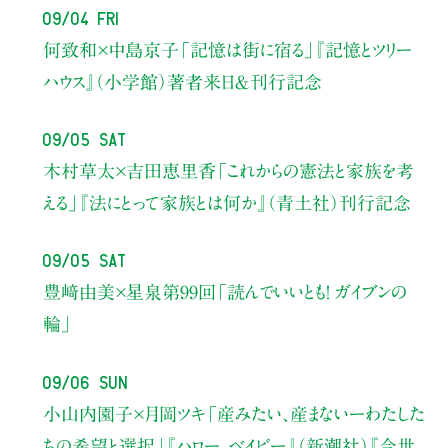
09/04 Fri
何致和×中島京子
「記憶は街に宿る」
『記憶とツリー
ハウス』（小学館）著者来日＆刊行記念
09/05 Sat
木村草太×吉田恵里香
「これからの憲法と家族を考
える」
『法にとって家族とは何か』（青土社）刊行記念
09/05 Sat
豊﨑由美×星泉
第99回「読んでいいとも！ ガイブンの
輪」
09/06 Sun
小山内園子×月岡ツキ
「産みたい、産まないーわたした
ちの希望と選択」
『ハロー、ベイビー』（新潮社）
『今世