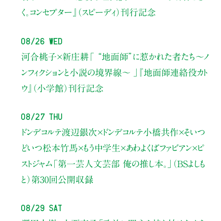
く。コンセプター』（スピーディ）刊行記念
08/26 Wed
河合桃子×新庄耕
「 “地面師”に惹かれた者たち〜ノ
ンフィクションと小説の境界線〜 」
『地面師連絡役カト
ウ』（小学館）刊行記念
08/27 Thu
ドンデコルテ渡辺銀次×ドンデコルテ小橋共作×そいつ
どいつ松本竹馬×もう中学生×あわよくばファビアン×ピ
ストジャム
「第一芸人文芸部 俺の推し本。」（BSよしも
と）
第30回公開収録
08/29 Sat