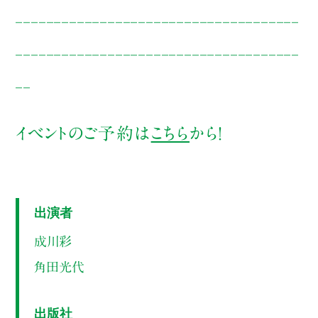
_____________________________________
_____________________________________
__
イベントのご予約は
こちら
から！
出演者
成川彩
角田光代
出版社