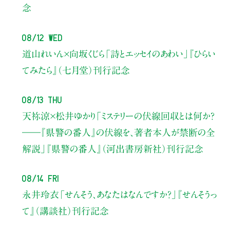
念
08/12 Wed
道山れいん×向坂くじら
「詩とエッセイのあわい」
『ひらい
てみたら』（七月堂）刊行記念
08/13 Thu
天祢涼×松井ゆかり
「ミステリーの伏線回収とは何か？
――『県警の番人』の伏線を、著者本人が禁断の全
解説」
『県警の番人』（河出書房新社）刊行記念
08/14 Fri
永井玲衣
「せんそう、あなたはなんですか？」
『せんそうっ
て』（講談社）刊行記念