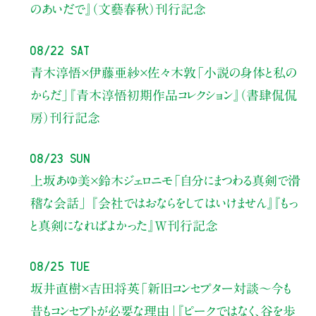
のあいだで』（文藝春秋）刊行記念
08/22 Sat
青木淳悟×伊藤亜紗×佐々木敦
「小説の身体と私の
からだ」
『青木淳悟初期作品コレクション』（書肆侃侃
房）刊行記念
08/23 Sun
上坂あゆ美×鈴木ジェロニモ
「自分にまつわる真剣で滑
稽な会話」
『会社ではおならをしてはいけません』『もっ
と真剣になればよかった』W刊行記念
08/25 Tue
坂井直樹×吉田将英
「新旧コンセプター対談～今も
昔もコンセプトが必要な理由」
『ピークではなく、谷を歩