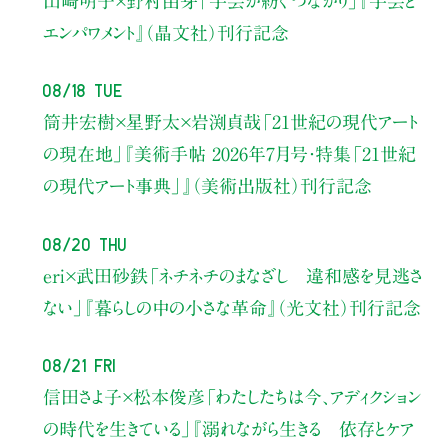
山崎明子×野村由芽
「手芸が紡ぐつながり」
『手芸と
エンパワメント』（晶文社）刊行記念
08/18 Tue
筒井宏樹×星野太×岩渕貞哉
「21世紀の現代アート
の現在地」
『美術手帖 2026年7月号・
特集「21世紀
の現代アート事典」』（美術出版社）刊行記念
08/20 Thu
eri×武田砂鉄
「ネチネチのまなざし 違和感を見逃さ
ない」
『暮らしの中の小さな革命』（光文社）刊行記念
08/21 Fri
信田さよ子×松本俊彦
「わたしたちは今、アディクション
の時代を生きている」
『溺れながら生きる 依存とケア