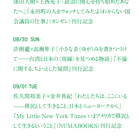
澤田大樹×上西充子
「政治に関心を持ち始めたあな
たへ」
『永田町の人をウォッチしてみた：よくわからない国
会議員の仕事』（カンゼン）刊行記念
08/30 Sun
許俐葳×高瀬隼子
「小さな歪（ゆが）みを書きつづけ
て――
台湾と日本の〈周縁〉を見つめる物語」
『不倫
に関する、ちょっとした疑問』刊行記念
09/01 Tue
佐久間裕美子×金井真紀 「わたしたちは、ここにいる
——移民として生きること、日本とニューヨークから」
『My Little New York Times いまアメリカで移民と
して生きるということ』（NUMABOOKS）刊行記念