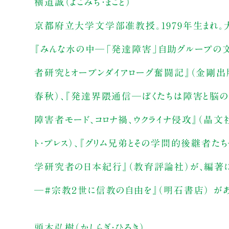
横道誠（よこみち・まこと）
京都府立大学文学部准教授。1979年生まれ
『みんな水の中─「発達障害」自助グループの文
者研究とオープンダイアローグ奮闘記』（金剛出
春秋）、『発達界隈通信─ぼくたちは障害と脳の
障害者モード、コロナ禍、ウクライナ侵攻』（晶文
ト・プレス）、『グリム兄弟とその学問的後継者た
学研究者の日本紀行』（教育評論社）が、編著に
─#宗教２世に信教の自由を』（明石書店） があ
頭木弘樹（かしらぎ・ひろき）