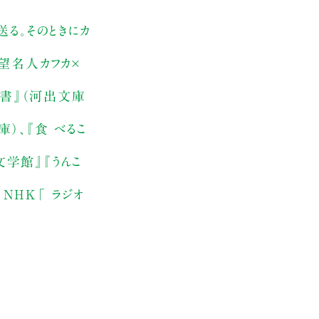
る。そのときにカ
望名人カフカ×
読書』（河出文庫
）、『食 べるこ
文学館』『うんこ
NHK「 ラジオ