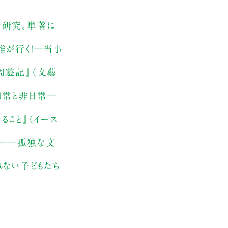
者研究。単著に
唯が行く！─当事
周遊記』（文藝
日常と非日常─
ること』（イース
癖──孤独な文
れない子どもたち