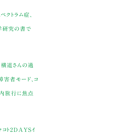
ペクトラム症、
学研究の書で
。横道さんの過
障害者モード、コ
国内旅行に焦点
ト2DAYSイ