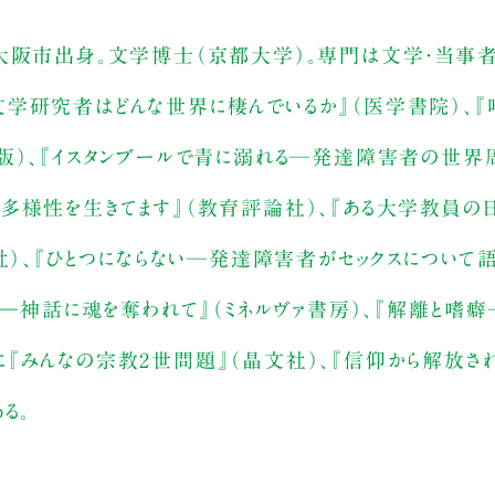
。大阪市出身。文学博士（京都大学）。専門は文学・当事
学研究者はどんな世界に棲んでいるか』（医学書院）、『
版）、『イスタンブールで青に溺れる─発達障害者の世界
多様性を生きてます』（教育評論社）、『ある大学教員の
社）、『ひとつにならない─発達障害者がセックスについて語
ち―神話に魂を奪われて』（ミネルヴァ書房）、『解離と嗜
『みんなの宗教2世問題』（晶文社）、『信仰から解放さ
る。