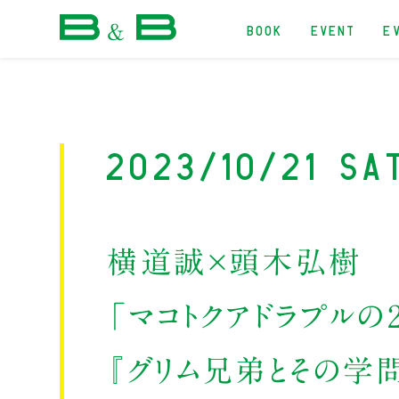
BOOK
EVENT
E
本屋 B&B
2023/10/21 Sa
横道誠×頭木弘樹
「マコトクアドラプルの
『グリム兄弟とその