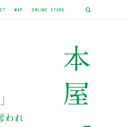
ACT
MAP
ONLINE STORE
」
奪われ