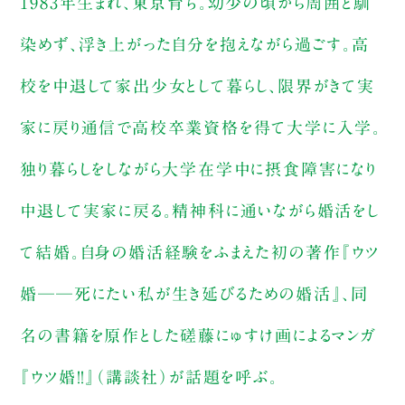
1983年生まれ、東京育ち。幼少の頃から周囲と馴
染めず、浮き上がった自分を抱えながら過ごす。高
校を中退して家出少女として暮らし、限界がきて実
家に戻り通信で高校卒業資格を得て大学に入学。
独り暮らしをしながら大学在学中に摂食障害になり
中退して実家に戻る。精神科に通いながら婚活をし
て結婚。自身の婚活経験をふまえた初の著作『ウツ
婚──死にたい私が生き延びるための婚活』、同
名の書籍を原作とした磋藤にゅすけ画によるマンガ
『ウツ婚！！』（講談社）が話題を呼ぶ。