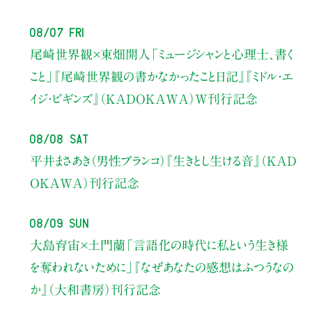
08/07 Fri
尾崎世界観×東畑開人
「ミュージシャンと心理士、書く
こと」
『尾崎世界観の書かなかったこと日記』『ミドル・エ
イジ・ビギンズ』（KADOKAWA）W刊行記念
08/08 Sat
平井まさあき（男性ブランコ）
『生きとし生ける音』（KAD
OKAWA）刊行記念
08/09 Sun
大島育宙×土門蘭
「言語化の時代に私という生き様
を奪われないために」
『なぜあなたの感想はふつうなの
か』（大和書房）刊行記念