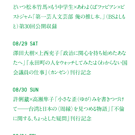
どいつ松本竹馬×もう中学生×あわよくばファビアン×ピ
ストジャム
「第一芸人文芸部 俺の推し本。」（BSよしも
と）
第30回公開収録
08/29 Sat
澤田大樹×上西充子
「政治に関心を持ち始めたあな
たへ」
『永田町の人をウォッチしてみた：よくわからない国
会議員の仕事』（カンゼン）刊行記念
08/30 Sun
許俐葳×高瀬隼子
「小さな歪（ゆが）みを書きつづけ
て――
台湾と日本の〈周縁〉を見つめる物語」
『不倫
に関する、ちょっとした疑問』刊行記念