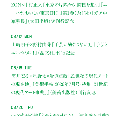
ZON×中村正人
「東京の片隅から、隣国を想う」
『ニ
ーハオ、おいしい東京日和。』第1巻（リイド社）
『ガチ中
華移民』（太田出版）W刊行記念
08/17 Mon
山崎明子×野村由芽
「手芸が紡ぐつながり」
『手芸と
エンパワメント』（晶文社）刊行記念
08/18 Tue
筒井宏樹×星野太×岩渕貞哉
「21世紀の現代アート
の現在地」
『美術手帖 2026年7月号・
特集「21世紀
の現代アート事典」』（美術出版社）刊行記念
08/20 Thu
eri×武田砂鉄
「ネチネチのまなざし 違和感を見逃さ