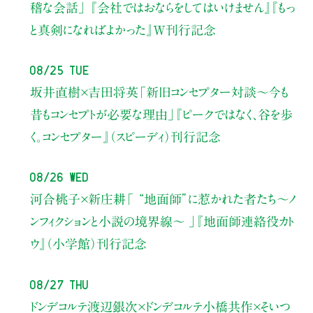
稽な会話」
『会社ではおならをしてはいけません』『もっ
と真剣になればよかった』W刊行記念
08/25 Tue
坂井直樹×吉田将英
「新旧コンセプター対談～今も
昔もコンセプトが必要な理由」
『ピークではなく、谷を歩
く。コンセプター』（スピーディ）刊行記念
08/26 Wed
河合桃子×新庄耕
「 “地面師”に惹かれた者たち〜ノ
ンフィクションと小説の境界線〜 」
『地面師連絡役カト
ウ』（小学館）刊行記念
08/27 Thu
ドンデコルテ渡辺銀次×ドンデコルテ小橋共作×そいつ