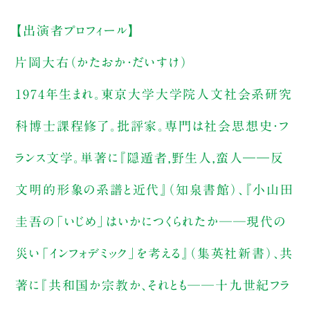
【出演者プロフィール】
片岡大右（かたおか・だいすけ）
1974年生まれ。東京大学大学院人文社会系研究
科博士課程修了。批評家。専門は社会思想史・フ
ランス文学。単著に『隠遁者,野生人,蛮人――反
文明的形象の系譜と近代』（知泉書館）、『小山田
圭吾の「いじめ」はいかにつくられたか──現代の
災い「インフォデミック」を考える』（集英社新書）、共
著に『共和国か宗教か、それとも──十九世紀フラ