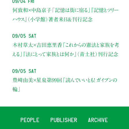
09/04 Fri
何致和×中島京子
「記憶は街に宿る」
『記憶とツリー
ハウス』（小学館）著者来日＆刊行記念
09/05 Sat
木村草太×吉田恵里香
「これからの憲法と家族を考
える」
『法にとって家族とは何か』（青土社）刊行記念
09/05 Sat
豊﨑由美×星泉
第99回「読んでいいとも！ ガイブンの
輪」
PEOPLE
PUBLISHER
ARCHIVE