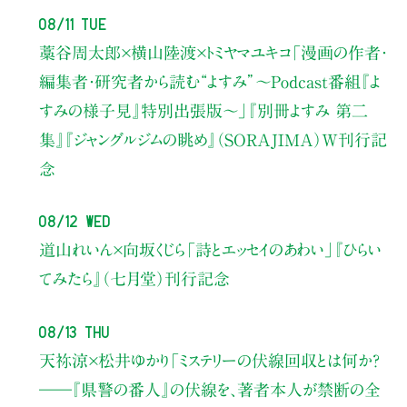
08/11 Tue
藁谷周太郎×横山陸渡×トミヤマユキコ
「漫画の作者・
編集者・研究者から読む“よすみ”
〜Podcast番組『よ
すみの様子見』特別出張版〜」
『別冊よすみ 第二
集』『ジャングルジムの眺め』（SORAJIMA）W刊行記
念
08/12 Wed
道山れいん×向坂くじら
「詩とエッセイのあわい」
『ひらい
てみたら』（七月堂）刊行記念
08/13 Thu
天祢涼×松井ゆかり
「ミステリーの伏線回収とは何か？
――『県警の番人』の伏線を、著者本人が禁断の全