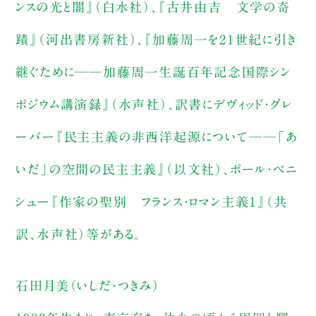
ンスの光と闇』（白水社）、『古井由吉 文学の奇
蹟』（河出書房新社）、『加藤周一を21世紀に引き
継ぐために──加藤周一生誕百年記念国際シン
ポジウム講演録』（水声社）、訳書にデヴィッド・グレ
ーバー『民主主義の非西洋起源について──「あ
いだ」の空間の民主主義』（以文社）、ポール・ベニ
シュー『作家の聖別 フランス・ロマン主義１』（共
訳、水声社）等がある。
石田月美（いしだ・つきみ）