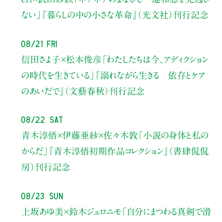
ない」
『暮らしの中の小さな革命』（光文社）刊行記念
08/21 Fri
信田さよ子×松本俊彦
「わたしたちは今、アディクション
の時代を生きている」
『溺れながら生きる 依存とケア
のあいだで』（文藝春秋）刊行記念
08/22 Sat
青木淳悟×伊藤亜紗×佐々木敦
「小説の身体と私の
からだ」
『青木淳悟初期作品コレクション』（書肆侃侃
房）刊行記念
08/23 Sun
上坂あゆ美×鈴木ジェロニモ
「自分にまつわる真剣で滑