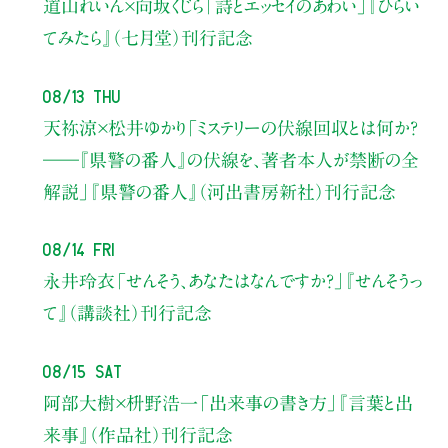
道山れいん×向坂くじら
「詩とエッセイのあわい」
『ひらい
てみたら』（七月堂）刊行記念
08/13 Thu
天祢涼×松井ゆかり
「ミステリーの伏線回収とは何か？
――『県警の番人』の伏線を、著者本人が禁断の全
解説」
『県警の番人』（河出書房新社）刊行記念
08/14 Fri
永井玲衣
「せんそう、あなたはなんですか？」
『せんそうっ
て』（講談社）刊行記念
08/15 Sat
阿部大樹×枡野浩一
「出来事の書き方」
『言葉と出
来事』（作品社）刊行記念