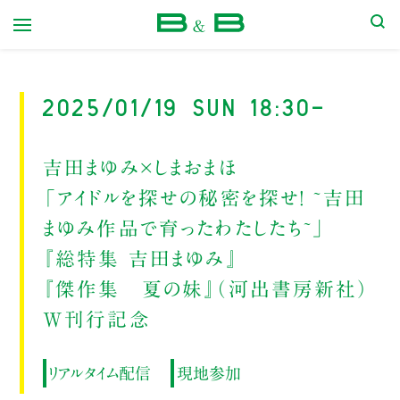
本屋 B&B
2025/01/19 Sun 18:30-
吉田まゆみ×しまおまほ
「アイドルを探せの秘密を探せ！ ~吉田
まゆみ作品で育ったわたしたち~」
『総特集 吉田まゆみ』
『傑作集 夏の妹』（河出書房新社）
W刊行記念
リアルタイム配信
現地参加