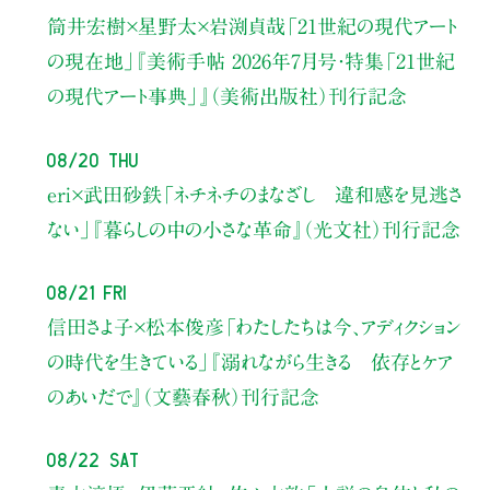
筒井宏樹×星野太×岩渕貞哉
「21世紀の現代アート
の現在地」
『美術手帖 2026年7月号・
特集「21世紀
の現代アート事典」』（美術出版社）刊行記念
08/20 Thu
eri×武田砂鉄
「ネチネチのまなざし 違和感を見逃さ
ない」
『暮らしの中の小さな革命』（光文社）刊行記念
08/21 Fri
信田さよ子×松本俊彦
「わたしたちは今、アディクション
の時代を生きている」
『溺れながら生きる 依存とケア
のあいだで』（文藝春秋）刊行記念
08/22 Sat