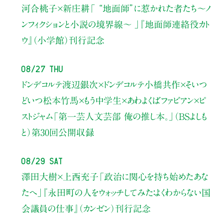
河合桃子×新庄耕
「 “地面師”に惹かれた者たち〜ノ
ンフィクションと小説の境界線〜 」
『地面師連絡役カト
ウ』（小学館）刊行記念
08/27 Thu
ドンデコルテ渡辺銀次×ドンデコルテ小橋共作×そいつ
どいつ松本竹馬×もう中学生×あわよくばファビアン×ピ
ストジャム
「第一芸人文芸部 俺の推し本。」（BSよしも
と）
第30回公開収録
08/29 Sat
澤田大樹×上西充子
「政治に関心を持ち始めたあな
たへ」
『永田町の人をウォッチしてみた：よくわからない国
会議員の仕事』（カンゼン）刊行記念