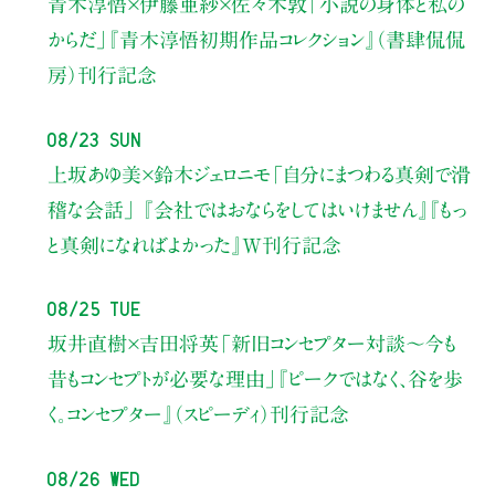
青木淳悟×伊藤亜紗×佐々木敦
「小説の身体と私の
からだ」
『青木淳悟初期作品コレクション』（書肆侃侃
房）刊行記念
08/23 Sun
上坂あゆ美×鈴木ジェロニモ
「自分にまつわる真剣で滑
稽な会話」
『会社ではおならをしてはいけません』『もっ
と真剣になればよかった』W刊行記念
08/25 Tue
坂井直樹×吉田将英
「新旧コンセプター対談～今も
昔もコンセプトが必要な理由」
『ピークではなく、谷を歩
く。コンセプター』（スピーディ）刊行記念
08/26 Wed