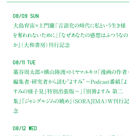
08/09 Sun
大島育宙×土門蘭
「言語化の時代に私という生き様
を奪われないために」
『なぜあなたの感想はふつうなの
か』（大和書房）刊行記念
08/11 Tue
藁谷周太郎×横山陸渡×トミヤマユキコ
「漫画の作者・
編集者・研究者から読む“よすみ”
〜Podcast番組『よ
すみの様子見』特別出張版〜」
『別冊よすみ 第二
集』『ジャングルジムの眺め』（SORAJIMA）W刊行記
念
08/12 Wed