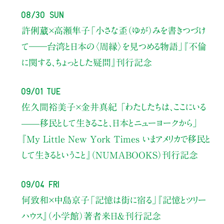
08/30 Sun
許俐葳×高瀬隼子
「小さな歪（ゆが）みを書きつづけ
て――
台湾と日本の〈周縁〉を見つめる物語」
『不倫
に関する、ちょっとした疑問』刊行記念
09/01 Tue
佐久間裕美子×金井真紀 「わたしたちは、ここにいる
——移民として生きること、日本とニューヨークから」
『My Little New York Times いまアメリカで移民と
して生きるということ』（NUMABOOKS）刊行記念
09/04 Fri
何致和×中島京子
「記憶は街に宿る」
『記憶とツリー
ハウス』（小学館）著者来日＆刊行記念