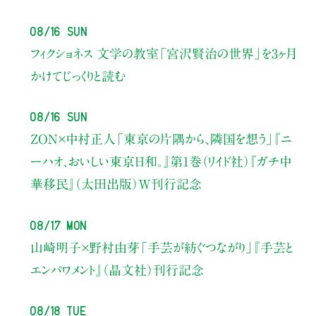
08/16 Sun
フィクショネス 文学の教室
「宮沢賢治の世界」を3ヶ月
かけてじっくりと読む
08/16 Sun
ZON×中村正人
「東京の片隅から、隣国を想う」
『ニ
ーハオ、おいしい東京日和。』第1巻（リイド社）
『ガチ中
華移民』（太田出版）W刊行記念
08/17 Mon
山崎明子×野村由芽
「手芸が紡ぐつながり」
『手芸と
エンパワメント』（晶文社）刊行記念
08/18 Tue