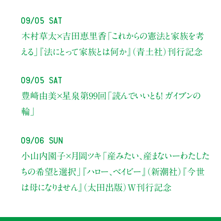
09/05 Sat
木村草太×吉田恵里香
「これからの憲法と家族を考
える」
『法にとって家族とは何か』（青土社）刊行記念
09/05 Sat
豊﨑由美×星泉
第99回「読んでいいとも！ ガイブンの
輪」
09/06 Sun
小山内園子×月岡ツキ
「産みたい、産まないーわたした
ちの希望と選択」
『ハロー、ベイビー』（新潮社）
『今世
は母になりません』（太田出版）W刊行記念