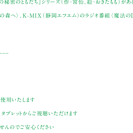
密のともだち』シリーズ（作・常怡、絵・おきたもも）があ
森へ〉、K-MIX（静岡エフエム）のラジオ番組〈魔法
___
す
を使用いたします
、タブレットからご視聴いただけます
ませんのでご安心ください