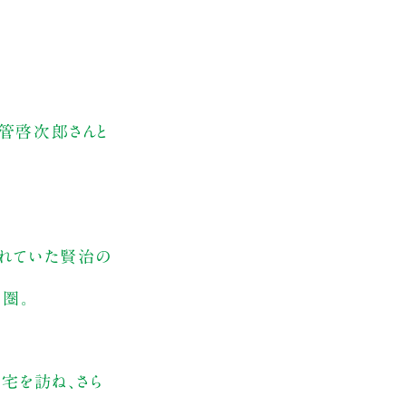
管啓次郎さんと
憧れていた賢治の
極圏。
宅を訪ね、さら