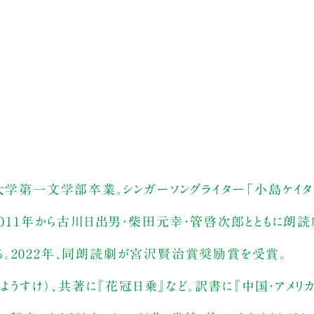
大学第一文学部卒業。シンガーソングライター「小島ケイタ
2011年から古川日出男・柴田元幸・管啓次郎とともに朗
。2022年、同朗読劇が宮沢賢治賞奨励賞を受賞。
下ようすけ）、共著に『花冠日乗』など。訳書に『中国・アメリ