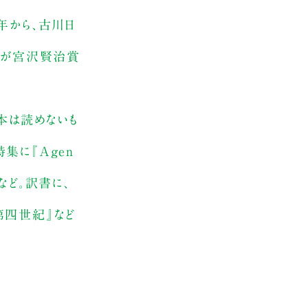
年から、古川日
劇が宮沢賢治賞
『本は読めないも
詩集に『Agen
など。訳書に、
第四世紀』など