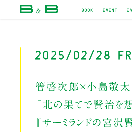
BOOK
EVENT
E
本屋 B&B
2025/02/28 F
管啓次郎×小島敬太
「北の果てで賢治を想
『サーミランドの宮沢