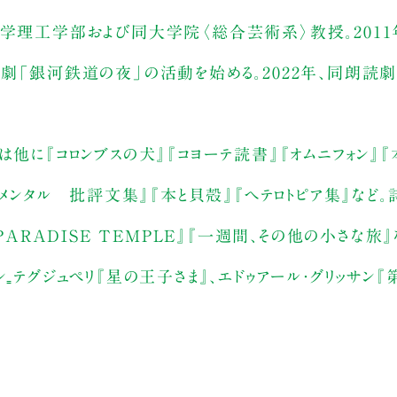
大学理工学部および同大学院〈総合芸術系〉教授。2011
読劇「銀河鉄道の夜」の活動を始める。2022年、同朗読
は他に『コロンブスの犬』『コヨーテ読書』『オムニフォン』
レメンタル 批評文集』『本と貝殻』『ヘテロトピア集』など。
PARADISE TEMPLE』『一週間、その他の小さな旅』
₌テグジュペリ『星の王子さま』、エドゥアール・グリッサン『