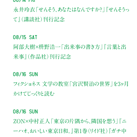
永井玲衣
「せんそう、あなたはなんですか？」
『せんそうっ
て』（講談社）刊行記念
08/15 Sat
阿部大樹×枡野浩一
「出来事の書き方」
『言葉と出
来事』（作品社）刊行記念
08/16 Sun
フィクショネス 文学の教室
「宮沢賢治の世界」を3ヶ月
かけてじっくりと読む
08/16 Sun
ZON×中村正人
「東京の片隅から、隣国を想う」
『ニ
ーハオ、おいしい東京日和。』第1巻（リイド社）
『ガチ中