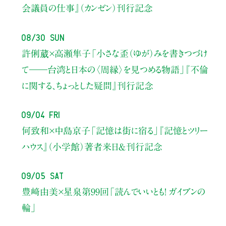
会議員の仕事』（カンゼン）刊行記念
08/30 Sun
許俐葳×高瀬隼子
「小さな歪（ゆが）みを書きつづけ
て――
台湾と日本の〈周縁〉を見つめる物語」
『不倫
に関する、ちょっとした疑問』刊行記念
09/04 Fri
何致和×中島京子
「記憶は街に宿る」
『記憶とツリー
ハウス』（小学館）著者来日＆刊行記念
09/05 Sat
豊﨑由美×星泉
第99回「読んでいいとも！ ガイブンの
輪」