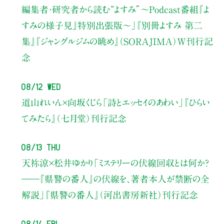
編集者・研究者から読む“よすみ”
〜Podcast番組『よ
すみの様子見』特別出張版〜」
『別冊よすみ 第二
集』『ジャングルジムの眺め』（SORAJIMA）W刊行記
念
08/12 Wed
道山れいん×向坂くじら
「詩とエッセイのあわい」
『ひらい
てみたら』（七月堂）刊行記念
08/13 Thu
天祢涼×松井ゆかり
「ミステリーの伏線回収とは何か？
――『県警の番人』の伏線を、著者本人が禁断の全
解説」
『県警の番人』（河出書房新社）刊行記念
08/14 Fri