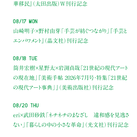
華移民』（太田出版）W刊行記念
08/17 Mon
山崎明子×野村由芽
「手芸が紡ぐつながり」
『手芸と
エンパワメント』（晶文社）刊行記念
08/18 Tue
筒井宏樹×星野太×岩渕貞哉
「21世紀の現代アート
の現在地」
『美術手帖 2026年7月号・
特集「21世紀
の現代アート事典」』（美術出版社）刊行記念
08/20 Thu
eri×武田砂鉄
「ネチネチのまなざし 違和感を見逃さ
ない」
『暮らしの中の小さな革命』（光文社）刊行記念