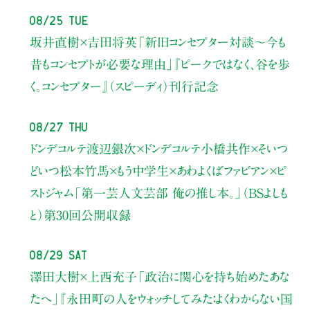
08/25 Tue
坂井直樹×吉田将英
「新旧コンセプター対談～今も
昔もコンセプトが必要な理由」
『ピークではなく、谷を歩
く。コンセプター』（スピーディ）刊行記念
08/27 Thu
ドンデコルテ渡辺銀次×ドンデコルテ小橋共作×そいつ
どいつ松本竹馬×もう中学生×あわよくばファビアン×ピ
ストジャム
「第一芸人文芸部 俺の推し本。」（BSよしも
と）
第30回公開収録
08/29 Sat
澤田大樹×上西充子
「政治に関心を持ち始めたあな
たへ」
『永田町の人をウォッチしてみた：よくわからない国