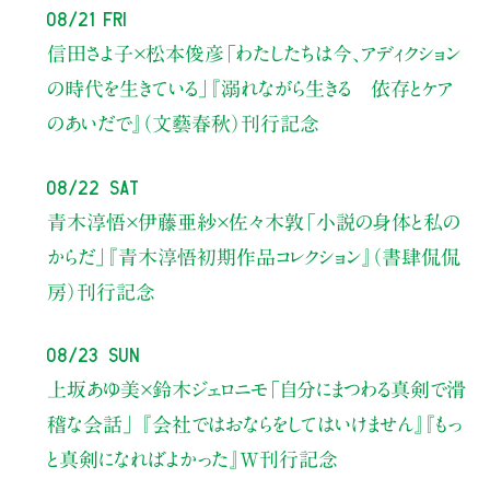
08/21 Fri
信田さよ子×松本俊彦
「わたしたちは今、アディクション
の時代を生きている」
『溺れながら生きる 依存とケア
のあいだで』（文藝春秋）刊行記念
08/22 Sat
青木淳悟×伊藤亜紗×佐々木敦
「小説の身体と私の
からだ」
『青木淳悟初期作品コレクション』（書肆侃侃
房）刊行記念
08/23 Sun
上坂あゆ美×鈴木ジェロニモ
「自分にまつわる真剣で滑
稽な会話」
『会社ではおならをしてはいけません』『もっ
と真剣になればよかった』W刊行記念