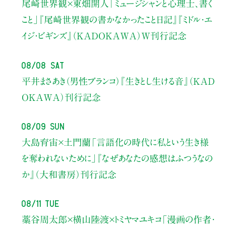
尾崎世界観×東畑開人
「ミュージシャンと心理士、書く
こと」
『尾崎世界観の書かなかったこと日記』『ミドル・エ
イジ・ビギンズ』（KADOKAWA）W刊行記念
08/08 Sat
平井まさあき（男性ブランコ）
『生きとし生ける音』（KAD
OKAWA）刊行記念
08/09 Sun
大島育宙×土門蘭
「言語化の時代に私という生き様
を奪われないために」
『なぜあなたの感想はふつうなの
か』（大和書房）刊行記念
08/11 Tue
藁谷周太郎×横山陸渡×トミヤマユキコ
「漫画の作者・