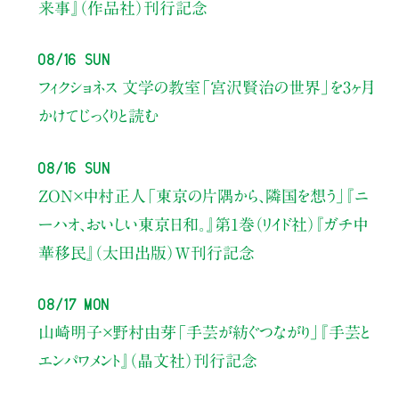
来事』（作品社）刊行記念
08/16 Sun
フィクショネス 文学の教室
「宮沢賢治の世界」を3ヶ月
かけてじっくりと読む
08/16 Sun
ZON×中村正人
「東京の片隅から、隣国を想う」
『ニ
ーハオ、おいしい東京日和。』第1巻（リイド社）
『ガチ中
華移民』（太田出版）W刊行記念
08/17 Mon
山崎明子×野村由芽
「手芸が紡ぐつながり」
『手芸と
エンパワメント』（晶文社）刊行記念