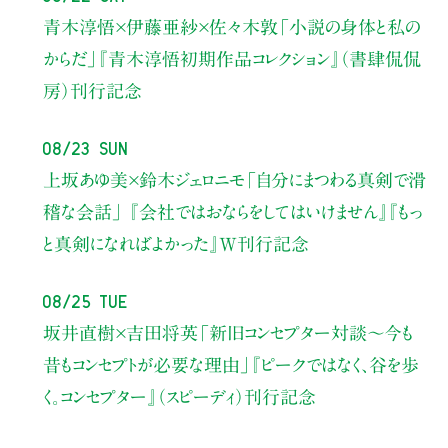
青木淳悟×伊藤亜紗×佐々木敦
「小説の身体と私の
からだ」
『青木淳悟初期作品コレクション』（書肆侃侃
房）刊行記念
08/23 Sun
上坂あゆ美×鈴木ジェロニモ
「自分にまつわる真剣で滑
稽な会話」
『会社ではおならをしてはいけません』『もっ
と真剣になればよかった』W刊行記念
08/25 Tue
坂井直樹×吉田将英
「新旧コンセプター対談～今も
昔もコンセプトが必要な理由」
『ピークではなく、谷を歩
く。コンセプター』（スピーディ）刊行記念