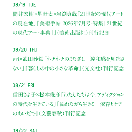
08/18 Tue
筒井宏樹×星野太×岩渕貞哉
「21世紀の現代アート
の現在地」
『美術手帖 2026年7月号・
特集「21世紀
の現代アート事典」』（美術出版社）刊行記念
08/20 Thu
eri×武田砂鉄
「ネチネチのまなざし 違和感を見逃さ
ない」
『暮らしの中の小さな革命』（光文社）刊行記念
08/21 Fri
信田さよ子×松本俊彦
「わたしたちは今、アディクション
の時代を生きている」
『溺れながら生きる 依存とケア
のあいだで』（文藝春秋）刊行記念
08/22 Sat