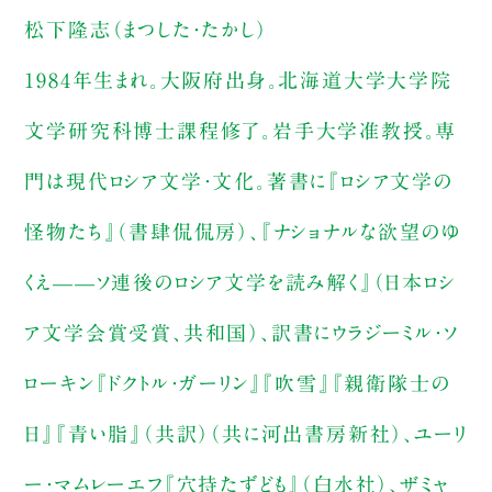
松下隆志（まつした・たかし）
1984年生まれ。大阪府出身。北海道大学大学院
文学研究科博士課程修了。岩手大学准教授。専
門は現代ロシア文学・文化。著書に『ロシア文学の
怪物たち』（書肆侃侃房）、『ナショナルな欲望のゆ
くえ——ソ連後のロシア文学を読み解く』（日本ロシ
ア文学会賞受賞、共和国）、訳書にウラジーミル・ソ
ローキン『ドクトル・ガーリン』『吹雪』『親衛隊士の
日』『青い脂』（共訳）（共に河出書房新社）、ユーリ
ー・マムレーエフ『穴持たずども』（白水社）、ザミャ