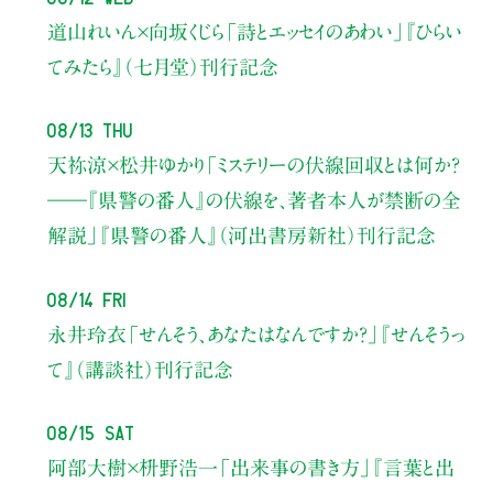
道山れいん×向坂くじら
「詩とエッセイのあわい」
『ひらい
てみたら』（七月堂）刊行記念
08/13 Thu
天祢涼×松井ゆかり
「ミステリーの伏線回収とは何か？
――『県警の番人』の伏線を、著者本人が禁断の全
解説」
『県警の番人』（河出書房新社）刊行記念
08/14 Fri
永井玲衣
「せんそう、あなたはなんですか？」
『せんそうっ
て』（講談社）刊行記念
08/15 Sat
阿部大樹×枡野浩一
「出来事の書き方」
『言葉と出