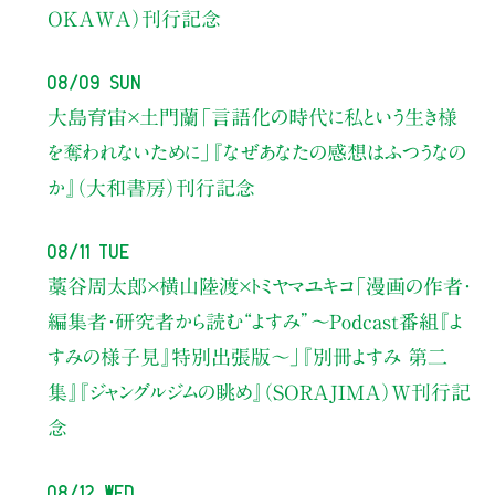
OKAWA）刊行記念
08/09 Sun
大島育宙×土門蘭
「言語化の時代に私という生き様
を奪われないために」
『なぜあなたの感想はふつうなの
か』（大和書房）刊行記念
08/11 Tue
藁谷周太郎×横山陸渡×トミヤマユキコ
「漫画の作者・
編集者・研究者から読む“よすみ”
〜Podcast番組『よ
すみの様子見』特別出張版〜」
『別冊よすみ 第二
集』『ジャングルジムの眺め』（SORAJIMA）W刊行記
念
08/12 Wed