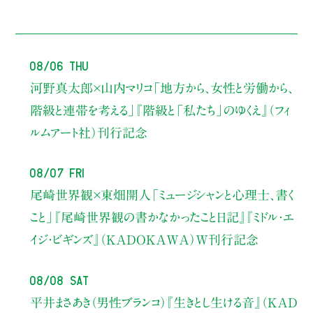
08/06 Thu
河野真太郎×山内マリコ
「地方から、女性と労働から、
階級と連帯を考える」
『階級と「私たち」のゆくえ』（フィ
ルムアート社）刊行記念
08/07 Fri
尾崎世界観×東畑開人
「ミュージシャンと心理士、書く
こと」
『尾崎世界観の書かなかったこと日記』『ミドル・エ
イジ・ビギンズ』（KADOKAWA）W刊行記念
08/08 Sat
平井まさあき（男性ブランコ）
『生きとし生ける音』（KAD