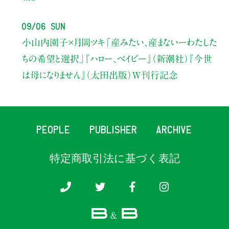
09/06 Sun
小山内園子×月岡ツキ
「産みたい、産まないーわたした
ちの希望と選択」
『ハロー、ベイビー』（新潮社）
『今世
は母になりません』（太田出版）W刊行記念
PEOPLE
PUBLISHER
ARCHIVE
特定商取引法に基づく表記