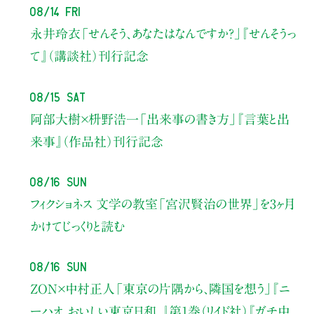
08/14 Fri
永井玲衣
「せんそう、あなたはなんですか？」
『せんそうっ
て』（講談社）刊行記念
08/15 Sat
阿部大樹×枡野浩一
「出来事の書き方」
『言葉と出
来事』（作品社）刊行記念
08/16 Sun
フィクショネス 文学の教室
「宮沢賢治の世界」を3ヶ月
かけてじっくりと読む
08/16 Sun
ZON×中村正人
「東京の片隅から、隣国を想う」
『ニ
ーハオ、おいしい東京日和。』第1巻（リイド社）
『ガチ中