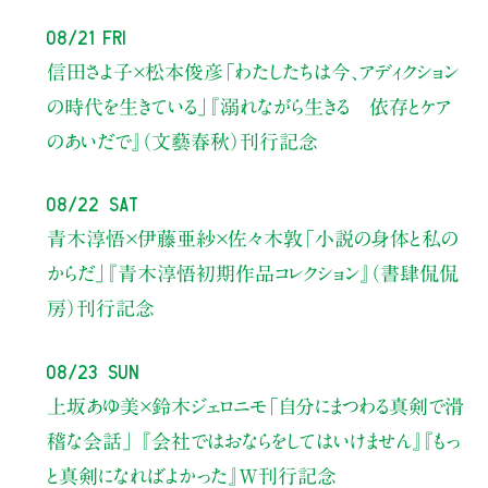
08/21 Fri
信田さよ子×松本俊彦
「わたしたちは今、アディクション
の時代を生きている」
『溺れながら生きる 依存とケア
のあいだで』（文藝春秋）刊行記念
08/22 Sat
青木淳悟×伊藤亜紗×佐々木敦
「小説の身体と私の
からだ」
『青木淳悟初期作品コレクション』（書肆侃侃
房）刊行記念
08/23 Sun
上坂あゆ美×鈴木ジェロニモ
「自分にまつわる真剣で滑
稽な会話」
『会社ではおならをしてはいけません』『もっ
と真剣になればよかった』W刊行記念