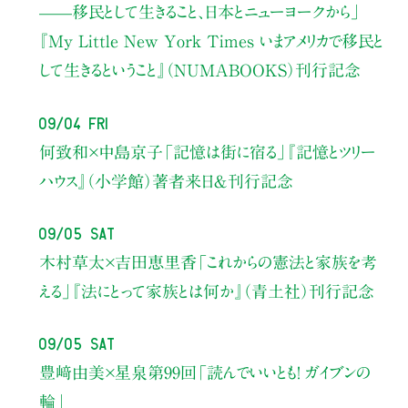
——移民として生きること、日本とニューヨークから」
『My Little New York Times いまアメリカで移民と
して生きるということ』（NUMABOOKS）刊行記念
09/04 Fri
何致和×中島京子
「記憶は街に宿る」
『記憶とツリー
ハウス』（小学館）著者来日＆刊行記念
09/05 Sat
木村草太×吉田恵里香
「これからの憲法と家族を考
える」
『法にとって家族とは何か』（青土社）刊行記念
09/05 Sat
豊﨑由美×星泉
第99回「読んでいいとも！ ガイブンの
輪」