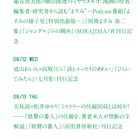
藁谷周太郎×横山陸渡×トミヤマユキコ
「漫画の作者・
編集者・研究者から読む“よすみ”
〜Podcast番組『よ
すみの様子見』特別出張版〜」
『別冊よすみ 第二
集』『ジャングルジムの眺め』（SORAJIMA）W刊行記
念
08/12 Wed
道山れいん×向坂くじら
「詩とエッセイのあわい」
『ひらい
てみたら』（七月堂）刊行記念
08/13 Thu
天祢涼×松井ゆかり
「ミステリーの伏線回収とは何か？
――『県警の番人』の伏線を、著者本人が禁断の全
解説」
『県警の番人』（河出書房新社）刊行記念