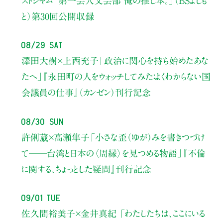
ストジャム
「第一芸人文芸部 俺の推し本。」（BSよしも
と）
第30回公開収録
08/29 Sat
澤田大樹×上西充子
「政治に関心を持ち始めたあな
たへ」
『永田町の人をウォッチしてみた：よくわからない国
会議員の仕事』（カンゼン）刊行記念
08/30 Sun
許俐葳×高瀬隼子
「小さな歪（ゆが）みを書きつづけ
て――
台湾と日本の〈周縁〉を見つめる物語」
『不倫
に関する、ちょっとした疑問』刊行記念
09/01 Tue
佐久間裕美子×金井真紀 「わたしたちは、ここにいる