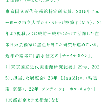
山田隆行（やまだ・たかゆき）
東京国立近代美術館特定研究員。 2015年ニュ
ーヨーク市立大学シティカレッジ校修了（MA）。 24
年より現職。とくに戦前～戦中にかけて活躍した在
米日系芸術家に焦点を当てた研究を進めている。
近年の論考に「清水登之の『チャイナタウン』」
（『東京国立近代美術館研究紀要』 29号、 202
5）、担当した展覧会に23年「Liquidity」（瑞雲
庵、京都）、 22年「アンディ・ウォーホル・キョウト」
（京都市京セラ美術館）など。