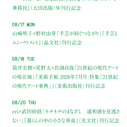
華移民』（太田出版）W刊行記念
08/17 Mon
山崎明子×野村由芽
「手芸が紡ぐつながり」
『手芸と
エンパワメント』（晶文社）刊行記念
08/18 Tue
筒井宏樹×星野太×岩渕貞哉
「21世紀の現代アート
の現在地」
『美術手帖 2026年7月号・
特集「21世紀
の現代アート事典」』（美術出版社）刊行記念
08/20 Thu
eri×武田砂鉄
「ネチネチのまなざし 違和感を見逃さ
ない」
『暮らしの中の小さな革命』（光文社）刊行記念