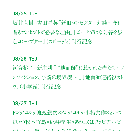
08/25 Tue
坂井直樹×吉田将英
「新旧コンセプター対談～今も
昔もコンセプトが必要な理由」
『ピークではなく、谷を歩
く。コンセプター』（スピーディ）刊行記念
08/26 Wed
河合桃子×新庄耕
「 “地面師”に惹かれた者たち〜ノ
ンフィクションと小説の境界線〜 」
『地面師連絡役カト
ウ』（小学館）刊行記念
08/27 Thu
ドンデコルテ渡辺銀次×ドンデコルテ小橋共作×そいつ
どいつ松本竹馬×もう中学生×あわよくばファビアン×ピ