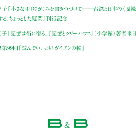
隼子
「小さな歪（ゆが）みを書きつづけて――
台湾と日本の〈周縁
する、ちょっとした疑問』刊行記念
京子
「記憶は街に宿る」
『記憶とツリーハウス』（小学館）著者来
泉
第99回「読んでいいとも！ ガイブンの輪」