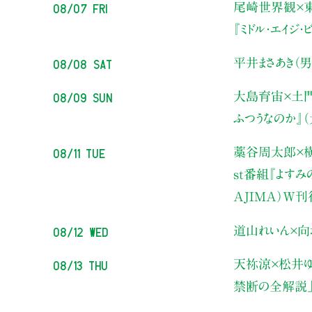
08/07 Fri
尾崎世界観×
『ミドル・エイジ
08/08 Sat
平井まさあき（男
08/09 Sun
大島育宙×土
ふつうなのか』
08/11 Tue
藁谷周太郎×横
st番組『よす
AJIMA）W
08/12 Wed
道山れいん×向
08/13 Thu
天祢涼×松井ゆ
禁断の全解説