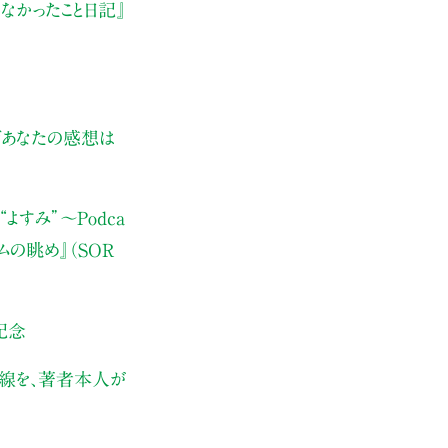
なかったこと日記』
ぜあなたの感想は
よすみ”
〜Podca
ムの眺め』（SOR
記念
伏線を、著者本人が