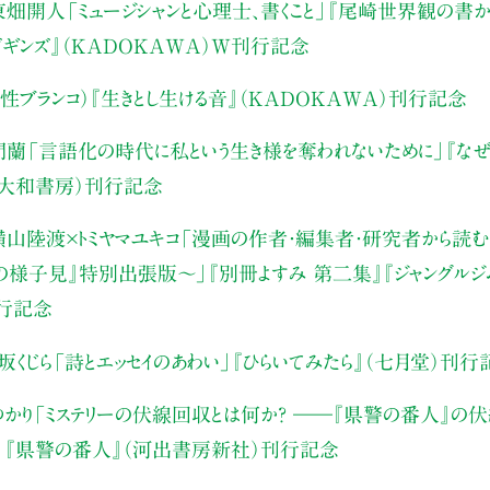
東畑開人
「ミュージシャンと心理士、書くこと」
『尾崎世界観の書か
・ビギンズ』（KADOKAWA）W刊行記念
性ブランコ）
『生きとし生ける音』（KADOKAWA）刊行記念
門蘭
「言語化の時代に私という生き様を奪われないために」
『な
（大和書房）刊行記念
山陸渡×トミヤマユキコ
「漫画の作者・編集者・研究者から読む“
みの様子見』特別出張版〜」
『別冊よすみ 第二集』『ジャングルジ
刊行記念
坂くじら
「詩とエッセイのあわい」
『ひらいてみたら』（七月堂）刊行
かり
「ミステリーの伏線回収とは何か？ ――『県警の番人』の
」
『県警の番人』（河出書房新社）刊行記念