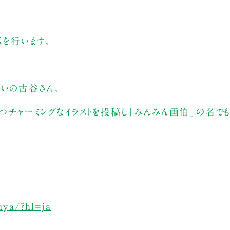
示を行います。
ぱいの古谷さん。
チャーミングなイラストを投稿し「みんみん画伯」の名でも
uya/?hl=ja