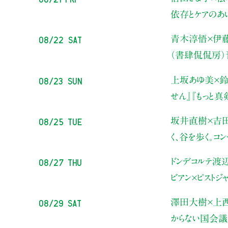
依存とケアのあ
08/22 Sat
青木淳悟×伊
（書肆侃侃房
08/23 Sun
上坂あゆ美×鈴
せん』『もっと
08/25 Tue
坂井直樹×吉
く、谷を歩く。コ
08/27 Thu
ドンデコルテ渡
ビアン×ピストジ
08/29 Sat
澤田大樹×上
からない国会議