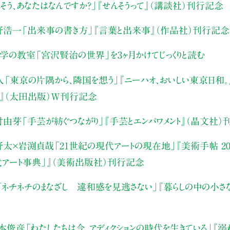
そう、あなたはなんですか？」
『せんそうって』（講談社）刊行記念
野浩一
「出来事の書き方」
『言葉と出来事』（作品社）刊行記念
文学の教室
「宮沢賢治の世界」を3ヶ月かけてじっくりと読む
人
「東京の片隅から、隣国を想う」
『ニーハオ、おいしい東京日和。』
』（太田出版）W刊行記念
村由芽
「手芸が紡ぐつながり」
『手芸とエンパワメント』（晶文社）
野太×岩渕貞哉
「21世紀の現代アートの現在地」
『美術手帖 20
代アート事典」』（美術出版社）刊行記念
「ネチネチのまなざし 違和感を見逃さない」
『暮らしの中の小さ
本俊彦
「わたしたちは今、アディクションの時代を生きている」
『溺