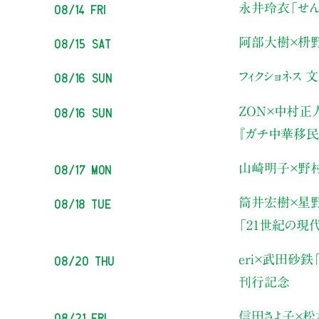
08/14 Fri
永井玲衣
「せん
08/15 Sat
阿部大樹×枡
08/16 Sun
フィクショネス 
08/16 Sun
ZON×中村正
『ガチ中華移民
08/17 Mon
山崎明子×野
08/18 Tue
筒井宏樹×星
「21世紀の現
08/20 Thu
eri×武田砂鉄
刊行記念
08/21 Fri
信田さよ子×松