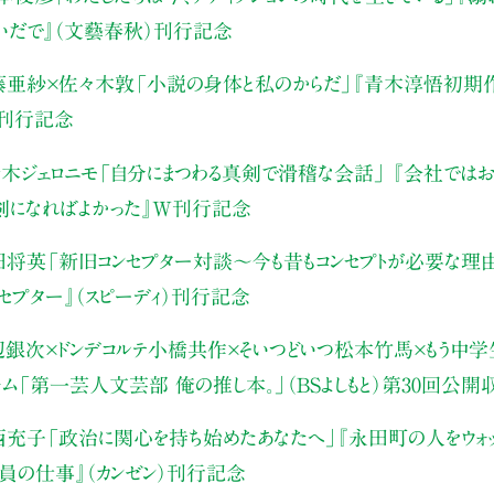
いだで』（文藝春秋）刊行記念
藤亜紗×佐々木敦
「小説の身体と私のからだ」
『青木淳悟初期作
）刊行記念
木ジェロニモ
「自分にまつわる真剣で滑稽な会話」
『会社ではお
真剣になればよかった』W刊行記念
田将英
「新旧コンセプター対談～今も昔もコンセプトが必要な理
ンセプター』（スピーディ）刊行記念
辺銀次×ドンデコルテ小橋共作×そいつどいつ松本竹馬×もう中学生
ャム
「第一芸人文芸部 俺の推し本。」（BSよしもと）
第30回公開
西充子
「政治に関心を持ち始めたあなたへ」
『永田町の人をウォッ
員の仕事』（カンゼン）刊行記念