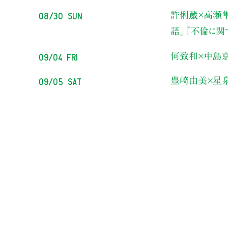
08/30 Sun
許俐葳×高瀬
語」
『不倫に関
09/04 Fri
何致和×中島
09/05 Sat
豊﨑由美×星