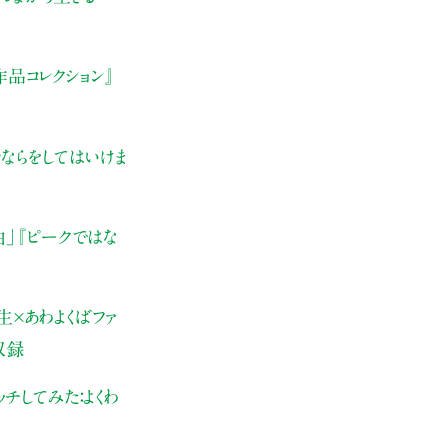
品コレクション』
ならをしてはいけま
由」
『ピークではな
×あわよくばファ
収録
チしてみた：よくわ