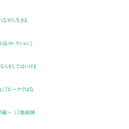
れながら生きる
品コレクション』
ならをしてはいけま
由」
『ピークではな
界線〜 」
『地面師