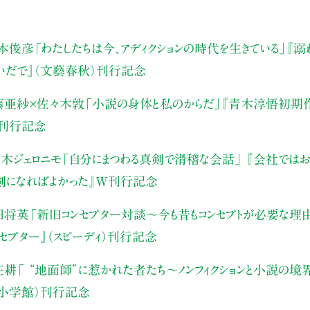
本俊彦
「わたしたちは今、アディクションの時代を生きている」
『溺
いだで』（文藝春秋）刊行記念
藤亜紗×佐々木敦
「小説の身体と私のからだ」
『青木淳悟初期作
）刊行記念
木ジェロニモ
「自分にまつわる真剣で滑稽な会話」
『会社ではお
真剣になればよかった』W刊行記念
田将英
「新旧コンセプター対談～今も昔もコンセプトが必要な理
ンセプター』（スピーディ）刊行記念
庄耕
「 “地面師”に惹かれた者たち〜ノンフィクションと小説の境
（小学館）刊行記念