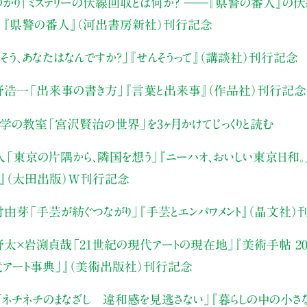
かり
「ミステリーの伏線回収とは何か？ ――『県警の番人』の
」
『県警の番人』（河出書房新社）刊行記念
そう、あなたはなんですか？」
『せんそうって』（講談社）刊行記念
野浩一
「出来事の書き方」
『言葉と出来事』（作品社）刊行記念
文学の教室
「宮沢賢治の世界」を3ヶ月かけてじっくりと読む
人
「東京の片隅から、隣国を想う」
『ニーハオ、おいしい東京日和。』
』（太田出版）W刊行記念
村由芽
「手芸が紡ぐつながり」
『手芸とエンパワメント』（晶文社）
野太×岩渕貞哉
「21世紀の現代アートの現在地」
『美術手帖 20
代アート事典」』（美術出版社）刊行記念
「ネチネチのまなざし 違和感を見逃さない」
『暮らしの中の小さ