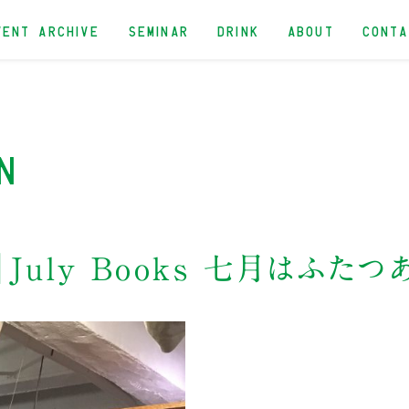
VENT ARCHIVE
SEMINAR
DRINK
ABOUT
CONT
n
】July Books 七月はふたつ