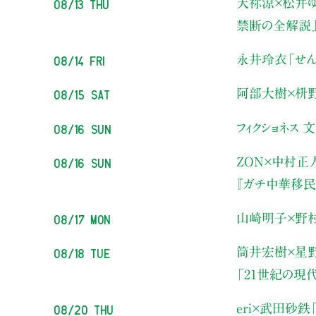
08/13 Thu
天祢涼×松井ゆ
禁断の全解説
08/14 Fri
永井玲衣
「せん
08/15 Sat
阿部大樹×枡
08/16 Sun
フィクショネス 
08/16 Sun
ZON×中村正
『ガチ中華移民
08/17 Mon
山崎明子×野
08/18 Tue
筒井宏樹×星
「21世紀の現
08/20 Thu
eri×武田砂鉄