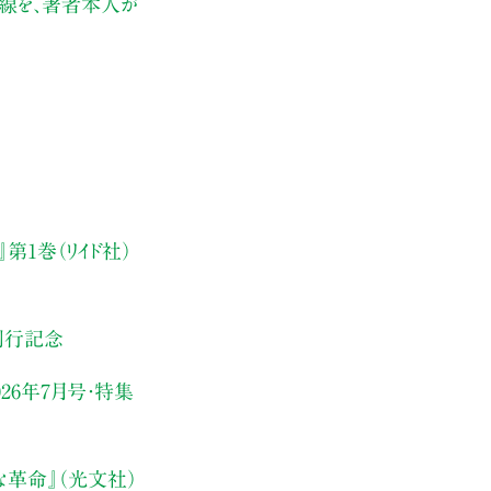
伏線を、著者本人が
第1巻（リイド社）
刊行記念
26年7月号・
特集
な革命』（光文社）