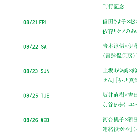
刊行記念
08/21 Fri
信田さよ子×松
依存とケアのあ
08/22 Sat
青木淳悟×伊
（書肆侃侃房
08/23 Sun
上坂あゆ美×鈴
せん』『もっと
08/25 Tue
坂井直樹×吉
く、谷を歩く。コ
08/26 Wed
河合桃子×新
連絡役カトウ』