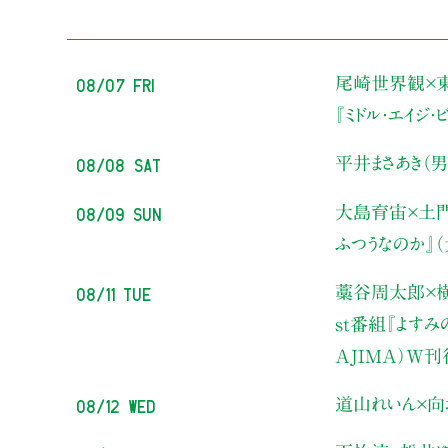
08/07 Fri
尾崎世界観×
『ミドル・エイジ
08/08 Sat
平井まさあき（男
08/09 Sun
大島育宙×土
ふつうなのか』
08/11 Tue
藁谷周太郎×横
st番組『よす
AJIMA）W
08/12 Wed
道山れいん×向