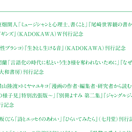
東畑開人
「ミュージシャンと心理士、書くこと」
『尾崎世界観の書か
・ビギンズ』（KADOKAWA）W刊行記念
性ブランコ）
『生きとし生ける音』（KADOKAWA）刊行記念
門蘭
「言語化の時代に私という生き様を奪われないために」
『な
（大和書房）刊行記念
山陸渡×トミヤマユキコ
「漫画の作者・編集者・研究者から読む“
みの様子見』特別出張版〜」
『別冊よすみ 第二集』『ジャングルジ
刊行記念
坂くじら
「詩とエッセイのあわい」
『ひらいてみたら』（七月堂）刊行