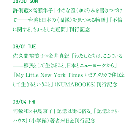
08/30 Sun
許俐葳×高瀬隼子
「小さな歪（ゆが）みを書きつづけ
て――
台湾と日本の〈周縁〉を見つめる物語」
『不倫
に関する、ちょっとした疑問』刊行記念
09/01 Tue
佐久間裕美子×金井真紀 「わたしたちは、ここにいる
——移民として生きること、日本とニューヨークから」
『My Little New York Times いまアメリカで移民と
して生きるということ』（NUMABOOKS）刊行記念
09/04 Fri
何致和×中島京子
「記憶は街に宿る」
『記憶とツリー
ハウス』（小学館）著者来日＆刊行記念