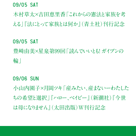
09/05 Sat
木村草太×吉田恵里香
「これからの憲法と家族を考
える」
『法にとって家族とは何か』（青土社）刊行記念
09/05 Sat
豊﨑由美×星泉
第99回「読んでいいとも！ ガイブンの
輪」
09/06 Sun
小山内園子×月岡ツキ
「産みたい、産まないーわたした
ちの希望と選択」
『ハロー、ベイビー』（新潮社）
『今世
は母になりません』（太田出版）W刊行記念