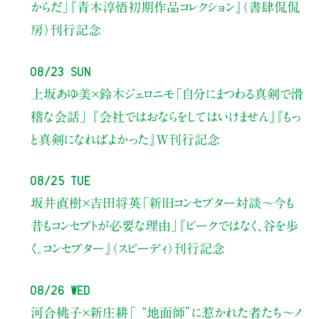
からだ」
『青木淳悟初期作品コレクション』（書肆侃侃
房）刊行記念
08/23 Sun
上坂あゆ美×鈴木ジェロニモ
「自分にまつわる真剣で滑
稽な会話」
『会社ではおならをしてはいけません』『もっ
と真剣になればよかった』W刊行記念
08/25 Tue
坂井直樹×吉田将英
「新旧コンセプター対談～今も
昔もコンセプトが必要な理由」
『ピークではなく、谷を歩
く。コンセプター』（スピーディ）刊行記念
08/26 Wed
河合桃子×新庄耕
「 “地面師”に惹かれた者たち〜ノ