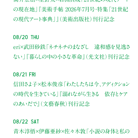
の現在地」
『美術手帖 2026年7月号・
特集「21世紀
の現代アート事典」』（美術出版社）刊行記念
08/20 Thu
eri×武田砂鉄
「ネチネチのまなざし 違和感を見逃さ
ない」
『暮らしの中の小さな革命』（光文社）刊行記念
08/21 Fri
信田さよ子×松本俊彦
「わたしたちは今、アディクション
の時代を生きている」
『溺れながら生きる 依存とケア
のあいだで』（文藝春秋）刊行記念
08/22 Sat
青木淳悟×伊藤亜紗×佐々木敦
「小説の身体と私の