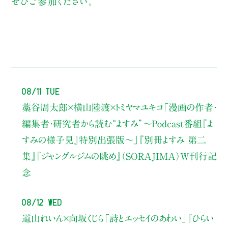
ぜひご参加ください。
08/11 Tue
藁谷周太郎×横山陸渡×トミヤマユキコ
「漫画の作者・
編集者・研究者から読む“よすみ”
〜Podcast番組『よ
すみの様子見』特別出張版〜」
『別冊よすみ 第二
集』『ジャングルジムの眺め』（SORAJIMA）W刊行記
念
08/12 Wed
道山れいん×向坂くじら
「詩とエッセイのあわい」
『ひらい