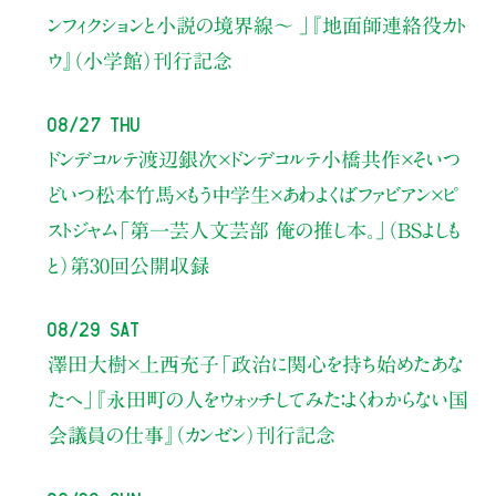
ンフィクションと小説の境界線〜 」
『地面師連絡役カト
ウ』（小学館）刊行記念
08/27 Thu
ドンデコルテ渡辺銀次×ドンデコルテ小橋共作×そいつ
どいつ松本竹馬×もう中学生×あわよくばファビアン×ピ
ストジャム
「第一芸人文芸部 俺の推し本。」（BSよしも
と）
第30回公開収録
08/29 Sat
澤田大樹×上西充子
「政治に関心を持ち始めたあな
たへ」
『永田町の人をウォッチしてみた：よくわからない国
会議員の仕事』（カンゼン）刊行記念