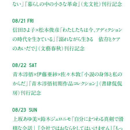
ない」
『暮らしの中の小さな革命』（光文社）刊行記念
08/21 Fri
信田さよ子×松本俊彦
「わたしたちは今、アディクション
の時代を生きている」
『溺れながら生きる 依存とケア
のあいだで』（文藝春秋）刊行記念
08/22 Sat
青木淳悟×伊藤亜紗×佐々木敦
「小説の身体と私の
からだ」
『青木淳悟初期作品コレクション』（書肆侃侃
房）刊行記念
08/23 Sun
上坂あゆ美×鈴木ジェロニモ
「自分にまつわる真剣で滑
稽な会話」
『会社ではおならをしてはいけません』『もっ