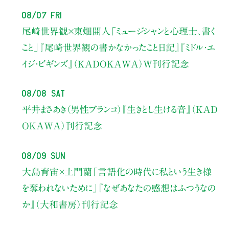
08/07 Fri
尾崎世界観×東畑開人
「ミュージシャンと心理士、書く
こと」
『尾崎世界観の書かなかったこと日記』『ミドル・エ
イジ・ビギンズ』（KADOKAWA）W刊行記念
08/08 Sat
平井まさあき（男性ブランコ）
『生きとし生ける音』（KAD
OKAWA）刊行記念
08/09 Sun
大島育宙×土門蘭
「言語化の時代に私という生き様
を奪われないために」
『なぜあなたの感想はふつうなの
か』（大和書房）刊行記念