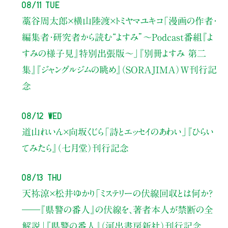
08/11 Tue
藁谷周太郎×横山陸渡×トミヤマユキコ
「漫画の作者・
編集者・研究者から読む“よすみ”
〜Podcast番組『よ
すみの様子見』特別出張版〜」
『別冊よすみ 第二
集』『ジャングルジムの眺め』（SORAJIMA）W刊行記
念
08/12 Wed
道山れいん×向坂くじら
「詩とエッセイのあわい」
『ひらい
てみたら』（七月堂）刊行記念
08/13 Thu
天祢涼×松井ゆかり
「ミステリーの伏線回収とは何か？
――『県警の番人』の伏線を、著者本人が禁断の全
解説」
『県警の番人』（河出書房新社）刊行記念