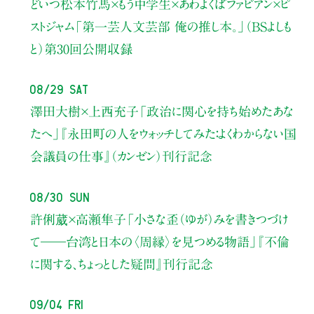
どいつ松本竹馬×もう中学生×あわよくばファビアン×ピ
ストジャム
「第一芸人文芸部 俺の推し本。」（BSよしも
と）
第30回公開収録
08/29 Sat
澤田大樹×上西充子
「政治に関心を持ち始めたあな
たへ」
『永田町の人をウォッチしてみた：よくわからない国
会議員の仕事』（カンゼン）刊行記念
08/30 Sun
許俐葳×高瀬隼子
「小さな歪（ゆが）みを書きつづけ
て――
台湾と日本の〈周縁〉を見つめる物語」
『不倫
に関する、ちょっとした疑問』刊行記念
09/04 Fri