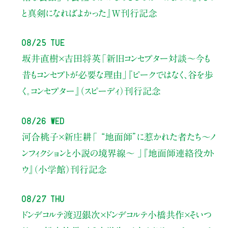
と真剣になればよかった』W刊行記念
08/25 Tue
坂井直樹×吉田将英
「新旧コンセプター対談～今も
昔もコンセプトが必要な理由」
『ピークではなく、谷を歩
く。コンセプター』（スピーディ）刊行記念
08/26 Wed
河合桃子×新庄耕
「 “地面師”に惹かれた者たち〜ノ
ンフィクションと小説の境界線〜 」
『地面師連絡役カト
ウ』（小学館）刊行記念
08/27 Thu
ドンデコルテ渡辺銀次×ドンデコルテ小橋共作×そいつ