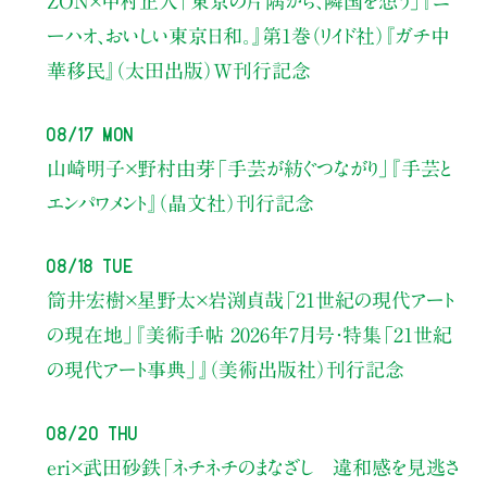
ZON×中村正人
「東京の片隅から、隣国を想う」
『ニ
ーハオ、おいしい東京日和。』第1巻（リイド社）
『ガチ中
華移民』（太田出版）W刊行記念
08/17 Mon
山崎明子×野村由芽
「手芸が紡ぐつながり」
『手芸と
エンパワメント』（晶文社）刊行記念
08/18 Tue
筒井宏樹×星野太×岩渕貞哉
「21世紀の現代アート
の現在地」
『美術手帖 2026年7月号・
特集「21世紀
の現代アート事典」』（美術出版社）刊行記念
08/20 Thu
eri×武田砂鉄
「ネチネチのまなざし 違和感を見逃さ