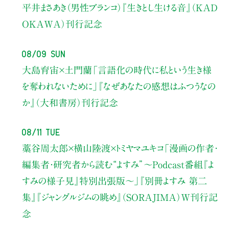
平井まさあき（男性ブランコ）
『生きとし生ける音』（KAD
OKAWA）刊行記念
08/09 Sun
大島育宙×土門蘭
「言語化の時代に私という生き様
を奪われないために」
『なぜあなたの感想はふつうなの
か』（大和書房）刊行記念
08/11 Tue
藁谷周太郎×横山陸渡×トミヤマユキコ
「漫画の作者・
編集者・研究者から読む“よすみ”
〜Podcast番組『よ
すみの様子見』特別出張版〜」
『別冊よすみ 第二
集』『ジャングルジムの眺め』（SORAJIMA）W刊行記
念