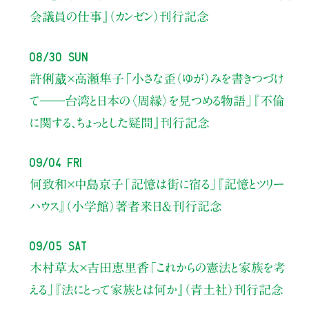
会議員の仕事』（カンゼン）刊行記念
08/30 Sun
許俐葳×高瀬隼子
「小さな歪（ゆが）みを書きつづけ
て――
台湾と日本の〈周縁〉を見つめる物語」
『不倫
に関する、ちょっとした疑問』刊行記念
09/04 Fri
何致和×中島京子
「記憶は街に宿る」
『記憶とツリー
ハウス』（小学館）著者来日＆刊行記念
09/05 Sat
木村草太×吉田恵里香
「これからの憲法と家族を考
える」
『法にとって家族とは何か』（青土社）刊行記念