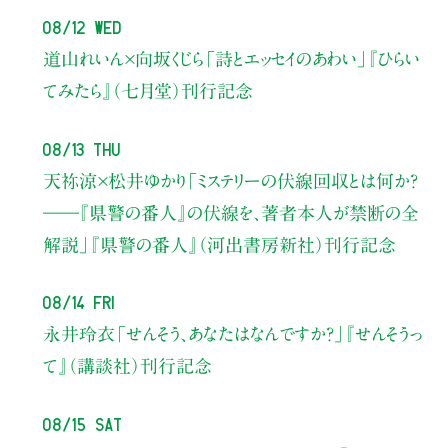
08/12 Wed
道山れいん×向坂くじら
「詩とエッセイのあわい」
『ひらい
てみたら』（七月堂）刊行記念
08/13 Thu
天祢涼×松井ゆかり
「ミステリーの伏線回収とは何か？
――『県警の番人』の伏線を、著者本人が禁断の全
解説」
『県警の番人』（河出書房新社）刊行記念
08/14 Fri
永井玲衣
「せんそう、あなたはなんですか？」
『せんそうっ
て』（講談社）刊行記念
08/15 Sat