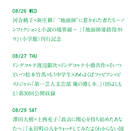
08/26 Wed
河合桃子×新庄耕
「 “地面師”に惹かれた者たち〜ノ
ンフィクションと小説の境界線〜 」
『地面師連絡役カト
ウ』（小学館）刊行記念
08/27 Thu
ドンデコルテ渡辺銀次×ドンデコルテ小橋共作×そいつ
どいつ松本竹馬×もう中学生×あわよくばファビアン×ピ
ストジャム
「第一芸人文芸部 俺の推し本。」（BSよしも
と）
第30回公開収録
08/29 Sat
澤田大樹×上西充子
「政治に関心を持ち始めたあな
たへ」
『永田町の人をウォッチしてみた：よくわからない国