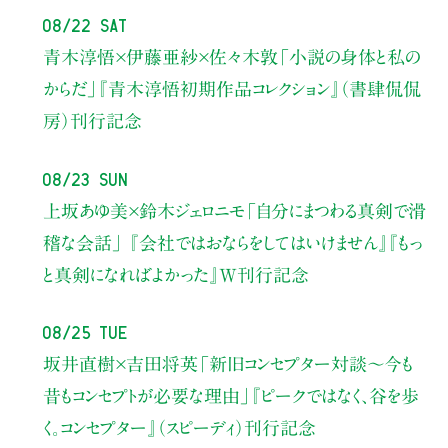
08/22 Sat
青木淳悟×伊藤亜紗×佐々木敦
「小説の身体と私の
からだ」
『青木淳悟初期作品コレクション』（書肆侃侃
房）刊行記念
08/23 Sun
上坂あゆ美×鈴木ジェロニモ
「自分にまつわる真剣で滑
稽な会話」
『会社ではおならをしてはいけません』『もっ
と真剣になればよかった』W刊行記念
08/25 Tue
坂井直樹×吉田将英
「新旧コンセプター対談～今も
昔もコンセプトが必要な理由」
『ピークではなく、谷を歩
く。コンセプター』（スピーディ）刊行記念