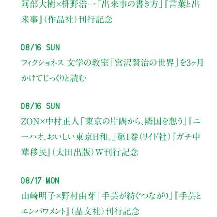
阿部大樹×枡野浩一
「出来事の書き方」
『言葉と出
来事』（作品社）刊行記念
08/16 Sun
フィクショネス 文学の教室
「宮沢賢治の世界」を3ヶ月
かけてじっくりと読む
08/16 Sun
ZON×中村正人
「東京の片隅から、隣国を想う」
『ニ
ーハオ、おいしい東京日和。』第1巻（リイド社）
『ガチ中
華移民』（太田出版）W刊行記念
08/17 Mon
山崎明子×野村由芽
「手芸が紡ぐつながり」
『手芸と
エンパワメント』（晶文社）刊行記念