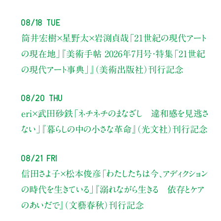
08/18 Tue
筒井宏樹×星野太×岩渕貞哉
「21世紀の現代アート
の現在地」
『美術手帖 2026年7月号・
特集「21世紀
の現代アート事典」』（美術出版社）刊行記念
08/20 Thu
eri×武田砂鉄
「ネチネチのまなざし 違和感を見逃さ
ない」
『暮らしの中の小さな革命』（光文社）刊行記念
08/21 Fri
信田さよ子×松本俊彦
「わたしたちは今、アディクション
の時代を生きている」
『溺れながら生きる 依存とケア
のあいだで』（文藝春秋）刊行記念