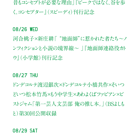
昔もコンセプトが必要な理由」
『ピークではなく、谷を歩
く。コンセプター』（スピーディ）刊行記念
08/26 Wed
河合桃子×新庄耕
「 “地面師”に惹かれた者たち〜ノ
ンフィクションと小説の境界線〜 」
『地面師連絡役カト
ウ』（小学館）刊行記念
08/27 Thu
ドンデコルテ渡辺銀次×ドンデコルテ小橋共作×そいつ
どいつ松本竹馬×もう中学生×あわよくばファビアン×ピ
ストジャム
「第一芸人文芸部 俺の推し本。」（BSよしも
と）
第30回公開収録
08/29 Sat