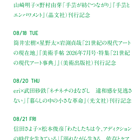
山崎明子×野村由芽
「手芸が紡ぐつながり」
『手芸と
エンパワメント』（晶文社）刊行記念
08/18 Tue
筒井宏樹×星野太×岩渕貞哉
「21世紀の現代アート
の現在地」
『美術手帖 2026年7月号・
特集「21世紀
の現代アート事典」』（美術出版社）刊行記念
08/20 Thu
eri×武田砂鉄
「ネチネチのまなざし 違和感を見逃さ
ない」
『暮らしの中の小さな革命』（光文社）刊行記念
08/21 Fri
信田さよ子×松本俊彦
「わたしたちは今、アディクション
の時代を生きている」
『溺れながら生きる 依存とケア