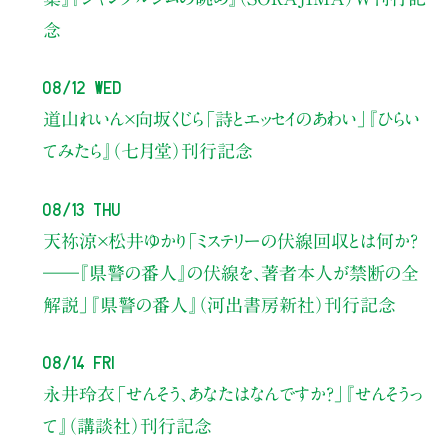
念
08/12 Wed
道山れいん×向坂くじら
「詩とエッセイのあわい」
『ひらい
てみたら』（七月堂）刊行記念
08/13 Thu
天祢涼×松井ゆかり
「ミステリーの伏線回収とは何か？
――『県警の番人』の伏線を、著者本人が禁断の全
解説」
『県警の番人』（河出書房新社）刊行記念
08/14 Fri
永井玲衣
「せんそう、あなたはなんですか？」
『せんそうっ
て』（講談社）刊行記念