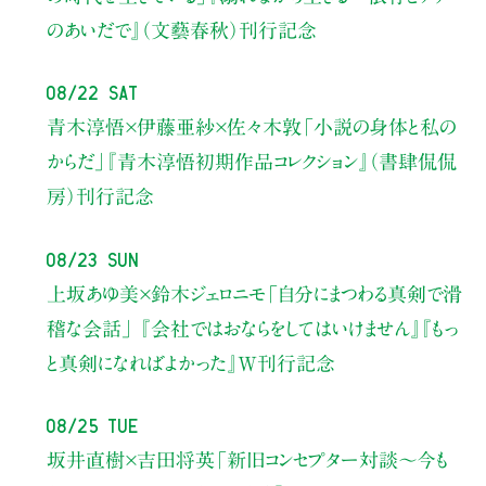
のあいだで』（文藝春秋）刊行記念
08/22 Sat
青木淳悟×伊藤亜紗×佐々木敦
「小説の身体と私の
からだ」
『青木淳悟初期作品コレクション』（書肆侃侃
房）刊行記念
08/23 Sun
上坂あゆ美×鈴木ジェロニモ
「自分にまつわる真剣で滑
稽な会話」
『会社ではおならをしてはいけません』『もっ
と真剣になればよかった』W刊行記念
08/25 Tue
坂井直樹×吉田将英
「新旧コンセプター対談～今も