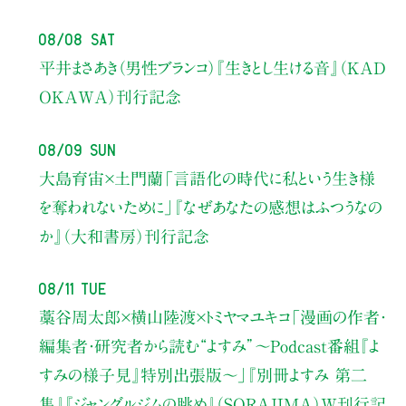
08/08 Sat
平井まさあき（男性ブランコ）
『生きとし生ける音』（KAD
OKAWA）刊行記念
08/09 Sun
大島育宙×土門蘭
「言語化の時代に私という生き様
を奪われないために」
『なぜあなたの感想はふつうなの
か』（大和書房）刊行記念
08/11 Tue
藁谷周太郎×横山陸渡×トミヤマユキコ
「漫画の作者・
編集者・研究者から読む“よすみ”
〜Podcast番組『よ
すみの様子見』特別出張版〜」
『別冊よすみ 第二
集』『ジャングルジムの眺め』（SORAJIMA）W刊行記