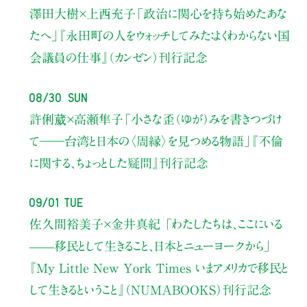
澤田大樹×上西充子
「政治に関心を持ち始めたあな
たへ」
『永田町の人をウォッチしてみた：よくわからない国
会議員の仕事』（カンゼン）刊行記念
08/30 Sun
許俐葳×高瀬隼子
「小さな歪（ゆが）みを書きつづけ
て――
台湾と日本の〈周縁〉を見つめる物語」
『不倫
に関する、ちょっとした疑問』刊行記念
09/01 Tue
佐久間裕美子×金井真紀 「わたしたちは、ここにいる
——移民として生きること、日本とニューヨークから」
『My Little New York Times いまアメリカで移民と
して生きるということ』（NUMABOOKS）刊行記念