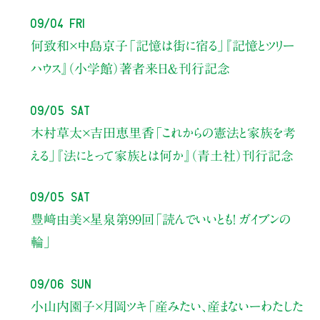
09/04 Fri
何致和×中島京子
「記憶は街に宿る」
『記憶とツリー
ハウス』（小学館）著者来日＆刊行記念
09/05 Sat
木村草太×吉田恵里香
「これからの憲法と家族を考
える」
『法にとって家族とは何か』（青土社）刊行記念
09/05 Sat
豊﨑由美×星泉
第99回「読んでいいとも！ ガイブンの
輪」
09/06 Sun
小山内園子×月岡ツキ
「産みたい、産まないーわたした