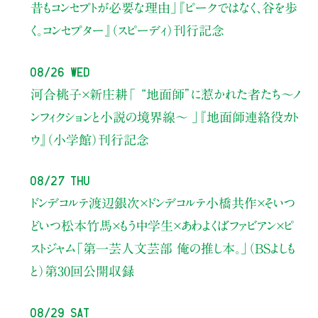
昔もコンセプトが必要な理由」
『ピークではなく、谷を歩
く。コンセプター』（スピーディ）刊行記念
08/26 Wed
河合桃子×新庄耕
「 “地面師”に惹かれた者たち〜ノ
ンフィクションと小説の境界線〜 」
『地面師連絡役カト
ウ』（小学館）刊行記念
08/27 Thu
ドンデコルテ渡辺銀次×ドンデコルテ小橋共作×そいつ
どいつ松本竹馬×もう中学生×あわよくばファビアン×ピ
ストジャム
「第一芸人文芸部 俺の推し本。」（BSよしも
と）
第30回公開収録
08/29 Sat