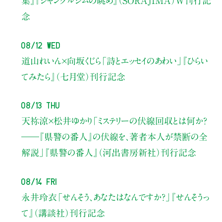
集』『ジャングルジムの眺め』（SORAJIMA）W刊行記
念
08/12 Wed
道山れいん×向坂くじら
「詩とエッセイのあわい」
『ひらい
てみたら』（七月堂）刊行記念
08/13 Thu
天祢涼×松井ゆかり
「ミステリーの伏線回収とは何か？
――『県警の番人』の伏線を、著者本人が禁断の全
解説」
『県警の番人』（河出書房新社）刊行記念
08/14 Fri
永井玲衣
「せんそう、あなたはなんですか？」
『せんそうっ
て』（講談社）刊行記念