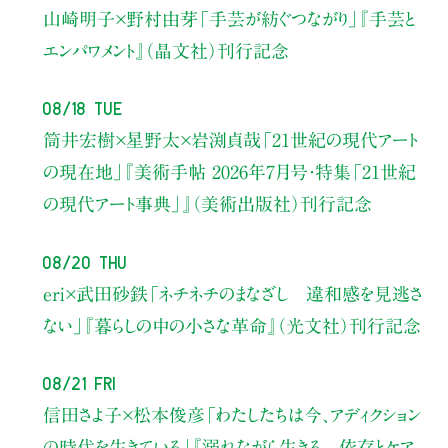
山崎明子×野村由芽
「手芸が紡ぐつながり」
『手芸と
エンパワメント』（晶文社）刊行記念
08/18 Tue
筒井宏樹×星野太×岩渕貞哉
「21世紀の現代アート
の現在地」
『美術手帖 2026年7月号・
特集「21世紀
の現代アート事典」』（美術出版社）刊行記念
08/20 Thu
eri×武田砂鉄
「ネチネチのまなざし 違和感を見逃さ
ない」
『暮らしの中の小さな革命』（光文社）刊行記念
08/21 Fri
信田さよ子×松本俊彦
「わたしたちは今、アディクション
の時代を生きている」
『溺れながら生きる 依存とケア