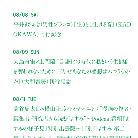
08/08 Sat
平井まさあき（男性ブランコ）
『生きとし生ける音』（KAD
OKAWA）刊行記念
08/09 Sun
大島育宙×土門蘭
「言語化の時代に私という生き様
を奪われないために」
『なぜあなたの感想はふつうなの
か』（大和書房）刊行記念
08/11 Tue
藁谷周太郎×横山陸渡×トミヤマユキコ
「漫画の作者・
編集者・研究者から読む“よすみ”
〜Podcast番組『よ
すみの様子見』特別出張版〜」
『別冊よすみ 第二