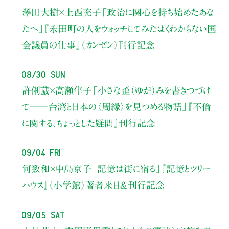
澤田大樹×上西充子
「政治に関心を持ち始めたあな
たへ」
『永田町の人をウォッチしてみた：よくわからない国
会議員の仕事』（カンゼン）刊行記念
08/30 Sun
許俐葳×高瀬隼子
「小さな歪（ゆが）みを書きつづけ
て――
台湾と日本の〈周縁〉を見つめる物語」
『不倫
に関する、ちょっとした疑問』刊行記念
09/04 Fri
何致和×中島京子
「記憶は街に宿る」
『記憶とツリー
ハウス』（小学館）著者来日＆刊行記念
09/05 Sat