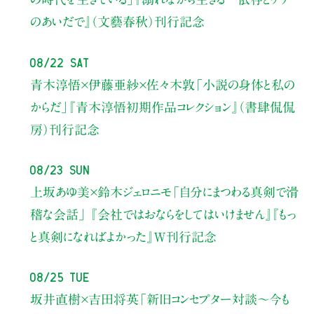
のあいだで』（文藝春秋）刊行記念
08/22 Sat
青木淳悟×伊藤亜紗×佐々木敦
「小説の身体と私の
からだ」
『青木淳悟初期作品コレクション』（書肆侃侃
房）刊行記念
08/23 Sun
上坂あゆ美×鈴木ジェロニモ
「自分にまつわる真剣で滑
稽な会話」
『会社ではおならをしてはいけません』『もっ
と真剣になればよかった』W刊行記念
08/25 Tue
坂井直樹×吉田将英
「新旧コンセプター対談～今も