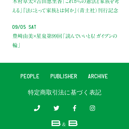
木村草太×吉田恵里香
「これからの憲法と家族を考
える」
『法にとって家族とは何か』（青土社）刊行記念
09/05 Sat
豊﨑由美×星泉
第99回「読んでいいとも！ ガイブンの
輪」
PEOPLE
PUBLISHER
ARCHIVE
特定商取引法に基づく表記