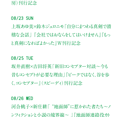
房）刊行記念
08/23 Sun
上坂あゆ美×鈴木ジェロニモ
「自分にまつわる真剣で滑
稽な会話」
『会社ではおならをしてはいけません』『もっ
と真剣になればよかった』W刊行記念
08/25 Tue
坂井直樹×吉田将英
「新旧コンセプター対談～今も
昔もコンセプトが必要な理由」
『ピークではなく、谷を歩
く。コンセプター』（スピーディ）刊行記念
08/26 Wed
河合桃子×新庄耕
「 “地面師”に惹かれた者たち〜ノ
ンフィクションと小説の境界線〜 」
『地面師連絡役カト