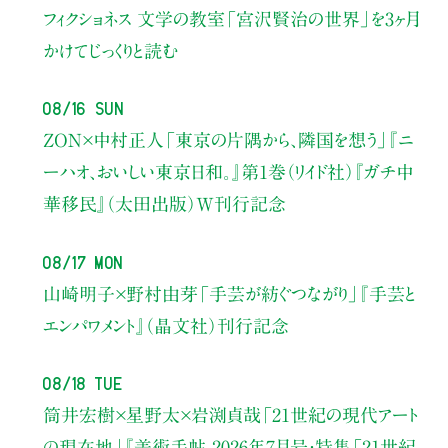
フィクショネス 文学の教室
「宮沢賢治の世界」を3ヶ月
かけてじっくりと読む
08/16 Sun
ZON×中村正人
「東京の片隅から、隣国を想う」
『ニ
ーハオ、おいしい東京日和。』第1巻（リイド社）
『ガチ中
華移民』（太田出版）W刊行記念
08/17 Mon
山崎明子×野村由芽
「手芸が紡ぐつながり」
『手芸と
エンパワメント』（晶文社）刊行記念
08/18 Tue
筒井宏樹×星野太×岩渕貞哉
「21世紀の現代アート
の現在地」
『美術手帖 2026年7月号・
特集「21世紀