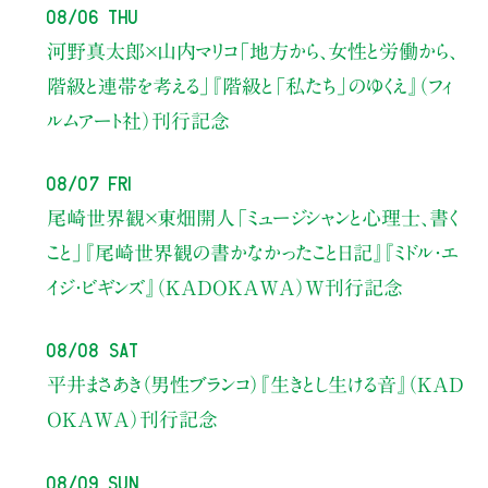
08/06 Thu
河野真太郎×山内マリコ
「地方から、女性と労働から、
階級と連帯を考える」
『階級と「私たち」のゆくえ』（フィ
ルムアート社）刊行記念
08/07 Fri
尾崎世界観×東畑開人
「ミュージシャンと心理士、書く
こと」
『尾崎世界観の書かなかったこと日記』『ミドル・エ
イジ・ビギンズ』（KADOKAWA）W刊行記念
08/08 Sat
平井まさあき（男性ブランコ）
『生きとし生ける音』（KAD
OKAWA）刊行記念
08/09 Sun