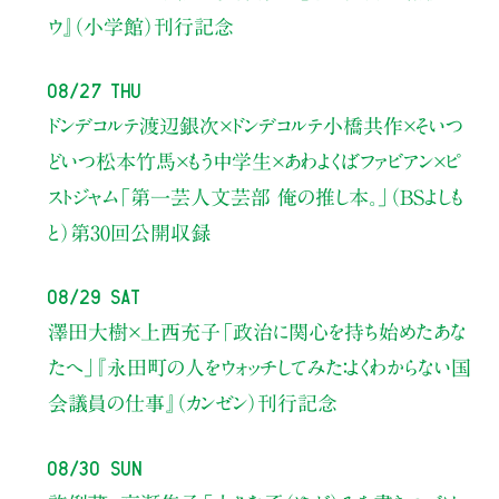
ウ』（小学館）刊行記念
08/27 Thu
ドンデコルテ渡辺銀次×ドンデコルテ小橋共作×そいつ
どいつ松本竹馬×もう中学生×あわよくばファビアン×ピ
ストジャム
「第一芸人文芸部 俺の推し本。」（BSよしも
と）
第30回公開収録
08/29 Sat
澤田大樹×上西充子
「政治に関心を持ち始めたあな
たへ」
『永田町の人をウォッチしてみた：よくわからない国
会議員の仕事』（カンゼン）刊行記念
08/30 Sun