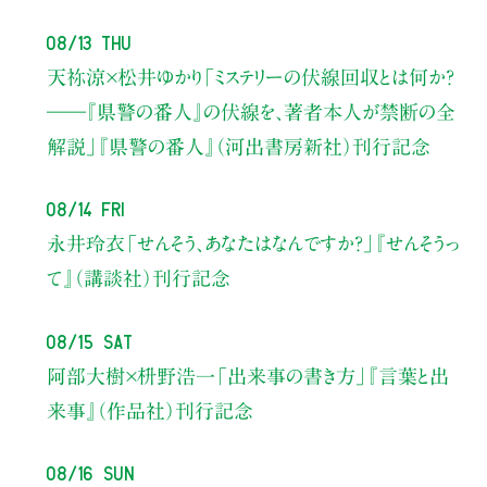
08/13 Thu
天祢涼×松井ゆかり
「ミステリーの伏線回収とは何か？
――『県警の番人』の伏線を、著者本人が禁断の全
解説」
『県警の番人』（河出書房新社）刊行記念
08/14 Fri
永井玲衣
「せんそう、あなたはなんですか？」
『せんそうっ
て』（講談社）刊行記念
08/15 Sat
阿部大樹×枡野浩一
「出来事の書き方」
『言葉と出
来事』（作品社）刊行記念
08/16 Sun