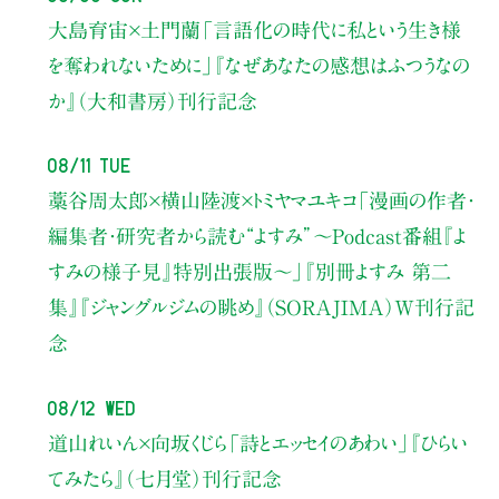
大島育宙×土門蘭
「言語化の時代に私という生き様
を奪われないために」
『なぜあなたの感想はふつうなの
か』（大和書房）刊行記念
08/11 Tue
藁谷周太郎×横山陸渡×トミヤマユキコ
「漫画の作者・
編集者・研究者から読む“よすみ”
〜Podcast番組『よ
すみの様子見』特別出張版〜」
『別冊よすみ 第二
集』『ジャングルジムの眺め』（SORAJIMA）W刊行記
念
08/12 Wed
道山れいん×向坂くじら
「詩とエッセイのあわい」
『ひらい
てみたら』（七月堂）刊行記念