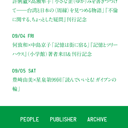
許俐葳×高瀬隼子
「小さな歪（ゆが）みを書きつづけ
て――
台湾と日本の〈周縁〉を見つめる物語」
『不倫
に関する、ちょっとした疑問』刊行記念
09/04 Fri
何致和×中島京子
「記憶は街に宿る」
『記憶とツリー
ハウス』（小学館）著者来日＆刊行記念
09/05 Sat
豊﨑由美×星泉
第99回「読んでいいとも！ ガイブンの
輪」
PEOPLE
PUBLISHER
ARCHIVE