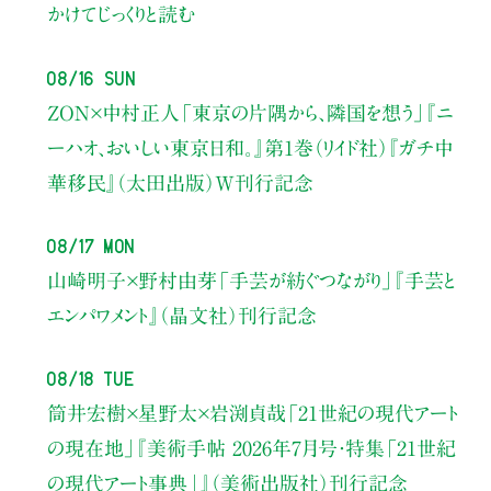
かけてじっくりと読む
08/16 Sun
ZON×中村正人
「東京の片隅から、隣国を想う」
『ニ
ーハオ、おいしい東京日和。』第1巻（リイド社）
『ガチ中
華移民』（太田出版）W刊行記念
08/17 Mon
山崎明子×野村由芽
「手芸が紡ぐつながり」
『手芸と
エンパワメント』（晶文社）刊行記念
08/18 Tue
筒井宏樹×星野太×岩渕貞哉
「21世紀の現代アート
の現在地」
『美術手帖 2026年7月号・
特集「21世紀
の現代アート事典」』（美術出版社）刊行記念