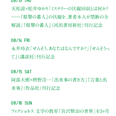
天祢涼×松井ゆかり
「ミステリーの伏線回収とは何か？
――『県警の番人』の伏線を、著者本人が禁断の全
解説」
『県警の番人』（河出書房新社）刊行記念
08/14 Fri
永井玲衣
「せんそう、あなたはなんですか？」
『せんそうっ
て』（講談社）刊行記念
08/15 Sat
阿部大樹×枡野浩一
「出来事の書き方」
『言葉と出
来事』（作品社）刊行記念
08/16 Sun
フィクショネス 文学の教室
「宮沢賢治の世界」を3ヶ月