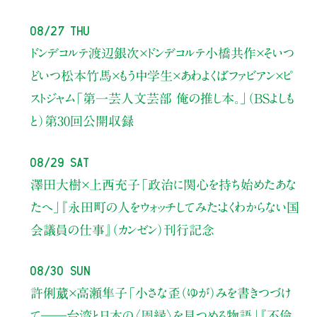
08/27 Thu
ドンデコルテ渡辺銀次×ドンデコルテ小橋共作×そいつ
どいつ松本竹馬×もう中学生×あわよくばファビアン×ピ
ストジャム
「第一芸人文芸部 俺の推し本。」（BSよしも
と）
第30回公開収録
08/29 Sat
澤田大樹×上西充子
「政治に関心を持ち始めたあな
たへ」
『永田町の人をウォッチしてみた：よくわからない国
会議員の仕事』（カンゼン）刊行記念
08/30 Sun
許俐葳×高瀬隼子
「小さな歪（ゆが）みを書きつづけ
て――
台湾と日本の〈周縁〉を見つめる物語」
『不倫