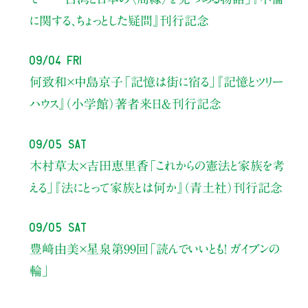
に関する、ちょっとした疑問』刊行記念
09/04 Fri
何致和×中島京子
「記憶は街に宿る」
『記憶とツリー
ハウス』（小学館）著者来日＆刊行記念
09/05 Sat
木村草太×吉田恵里香
「これからの憲法と家族を考
える」
『法にとって家族とは何か』（青土社）刊行記念
09/05 Sat
豊﨑由美×星泉
第99回「読んでいいとも！ ガイブンの
輪」