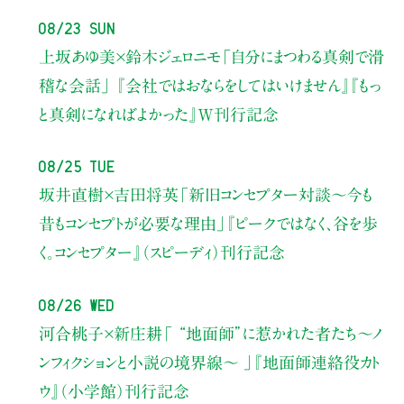
08/23 Sun
上坂あゆ美×鈴木ジェロニモ
「自分にまつわる真剣で滑
稽な会話」
『会社ではおならをしてはいけません』『もっ
と真剣になればよかった』W刊行記念
08/25 Tue
坂井直樹×吉田将英
「新旧コンセプター対談～今も
昔もコンセプトが必要な理由」
『ピークではなく、谷を歩
く。コンセプター』（スピーディ）刊行記念
08/26 Wed
河合桃子×新庄耕
「 “地面師”に惹かれた者たち〜ノ
ンフィクションと小説の境界線〜 」
『地面師連絡役カト
ウ』（小学館）刊行記念