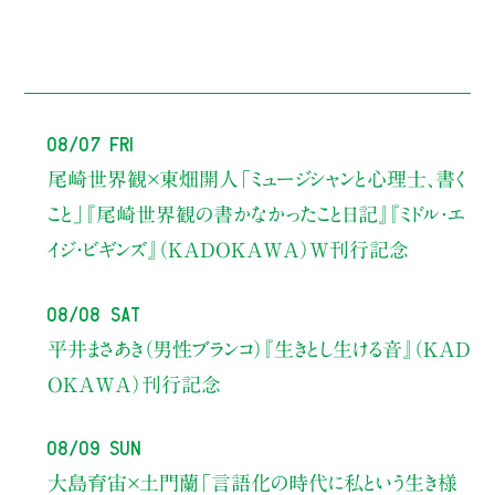
08/07 Fri
尾崎世界観×東畑開人
「ミュージシャンと心理士、書く
こと」
『尾崎世界観の書かなかったこと日記』『ミドル・エ
イジ・ビギンズ』（KADOKAWA）W刊行記念
08/08 Sat
平井まさあき（男性ブランコ）
『生きとし生ける音』（KAD
OKAWA）刊行記念
08/09 Sun
大島育宙×土門蘭
「言語化の時代に私という生き様