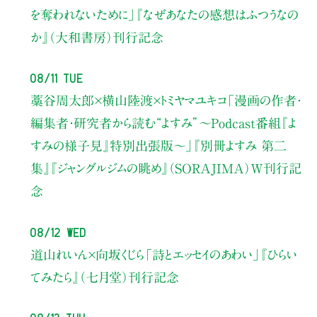
を奪われないために」
『なぜあなたの感想はふつうなの
か』（大和書房）刊行記念
08/11 Tue
藁谷周太郎×横山陸渡×トミヤマユキコ
「漫画の作者・
編集者・研究者から読む“よすみ”
〜Podcast番組『よ
すみの様子見』特別出張版〜」
『別冊よすみ 第二
集』『ジャングルジムの眺め』（SORAJIMA）W刊行記
念
08/12 Wed
道山れいん×向坂くじら
「詩とエッセイのあわい」
『ひらい
てみたら』（七月堂）刊行記念
08/13 Thu