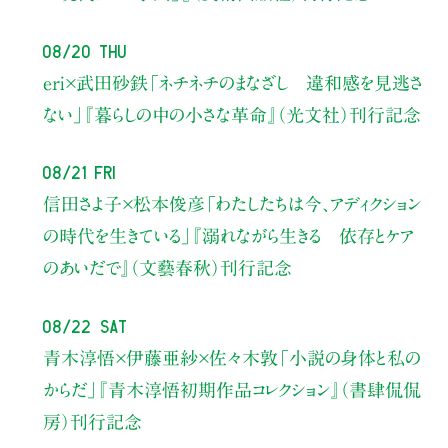
08/20 Thu
eri×武田砂鉄
「ネチネチのまなざし 違和感を見逃さ
ない」
『暮らしの中の小さな革命』（光文社）刊行記念
08/21 Fri
信田さよ子×松本俊彦
「わたしたちは今、アディクション
の時代を生きている」
『溺れながら生きる 依存とケア
のあいだで』（文藝春秋）刊行記念
08/22 Sat
青木淳悟×伊藤亜紗×佐々木敦
「小説の身体と私の
からだ」
『青木淳悟初期作品コレクション』（書肆侃侃
房）刊行記念