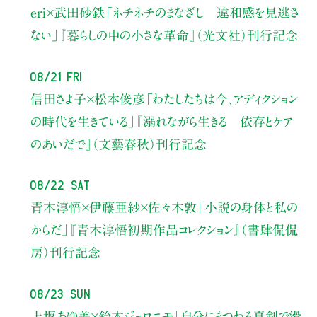
eri×武田砂鉄
「ネチネチのまなざし 違和感を見逃さ
ない」
『暮らしの中の小さな革命』（光文社）刊行記念
08/21 Fri
信田さよ子×松本俊彦
「わたしたちは今、アディクション
の時代を生きている」
『溺れながら生きる 依存とケア
のあいだで』（文藝春秋）刊行記念
08/22 Sat
青木淳悟×伊藤亜紗×佐々木敦
「小説の身体と私の
からだ」
『青木淳悟初期作品コレクション』（書肆侃侃
房）刊行記念
08/23 Sun
上坂あゆ美×鈴木ジェロニモ
「自分にまつわる真剣で滑