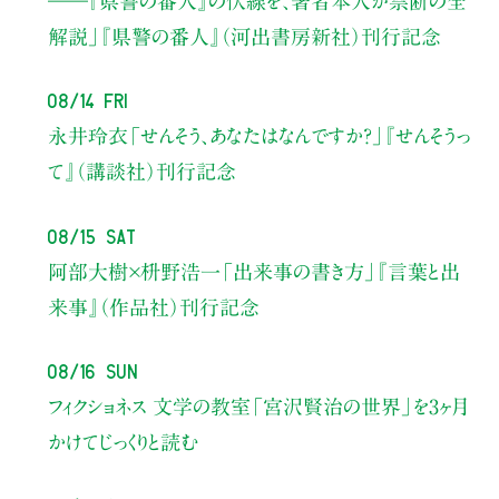
――『県警の番人』の伏線を、著者本人が禁断の全
解説」
『県警の番人』（河出書房新社）刊行記念
08/14 Fri
永井玲衣
「せんそう、あなたはなんですか？」
『せんそうっ
て』（講談社）刊行記念
08/15 Sat
阿部大樹×枡野浩一
「出来事の書き方」
『言葉と出
来事』（作品社）刊行記念
08/16 Sun
フィクショネス 文学の教室
「宮沢賢治の世界」を3ヶ月
かけてじっくりと読む