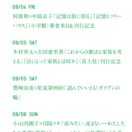
09/04 Fri
何致和×中島京子
「記憶は街に宿る」
『記憶とツリー
ハウス』（小学館）著者来日＆刊行記念
09/05 Sat
木村草太×吉田恵里香
「これからの憲法と家族を考
える」
『法にとって家族とは何か』（青土社）刊行記念
09/05 Sat
豊﨑由美×星泉
第99回「読んでいいとも！ ガイブンの
輪」
09/06 Sun
小山内園子×月岡ツキ
「産みたい、産まないーわたした