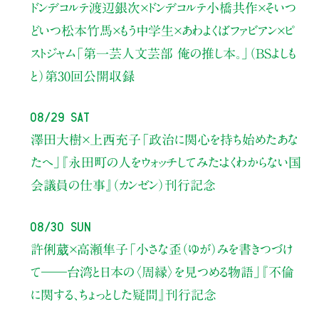
ドンデコルテ渡辺銀次×ドンデコルテ小橋共作×そいつ
どいつ松本竹馬×もう中学生×あわよくばファビアン×ピ
ストジャム
「第一芸人文芸部 俺の推し本。」（BSよしも
と）
第30回公開収録
08/29 Sat
澤田大樹×上西充子
「政治に関心を持ち始めたあな
たへ」
『永田町の人をウォッチしてみた：よくわからない国
会議員の仕事』（カンゼン）刊行記念
08/30 Sun
許俐葳×高瀬隼子
「小さな歪（ゆが）みを書きつづけ
て――
台湾と日本の〈周縁〉を見つめる物語」
『不倫
に関する、ちょっとした疑問』刊行記念