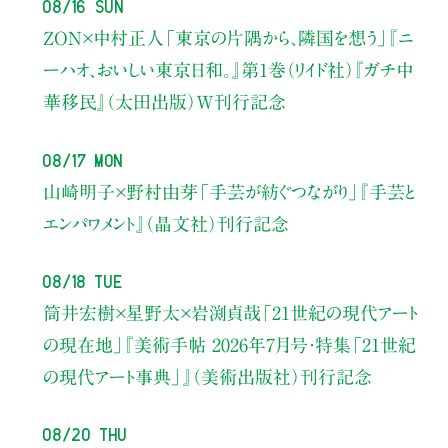
08/16 Sun
ZON×中村正人
「東京の片隅から、隣国を想う」
『ニ
ーハオ、おいしい東京日和。』第1巻（リイド社）
『ガチ中
華移民』（太田出版）W刊行記念
08/17 Mon
山崎明子×野村由芽
「手芸が紡ぐつながり」
『手芸と
エンパワメント』（晶文社）刊行記念
08/18 Tue
筒井宏樹×星野太×岩渕貞哉
「21世紀の現代アート
の現在地」
『美術手帖 2026年7月号・
特集「21世紀
の現代アート事典」』（美術出版社）刊行記念
08/20 Thu