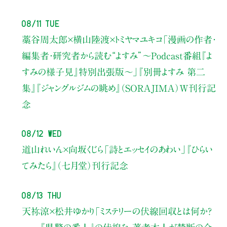
08/11 Tue
藁谷周太郎×横山陸渡×トミヤマユキコ
「漫画の作者・
編集者・研究者から読む“よすみ”
〜Podcast番組『よ
すみの様子見』特別出張版〜」
『別冊よすみ 第二
集』『ジャングルジムの眺め』（SORAJIMA）W刊行記
念
08/12 Wed
道山れいん×向坂くじら
「詩とエッセイのあわい」
『ひらい
てみたら』（七月堂）刊行記念
08/13 Thu
天祢涼×松井ゆかり
「ミステリーの伏線回収とは何か？