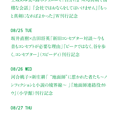
稽な会話」
『会社ではおならをしてはいけません』『もっ
と真剣になればよかった』W刊行記念
08/25 Tue
坂井直樹×吉田将英
「新旧コンセプター対談～今も
昔もコンセプトが必要な理由」
『ピークではなく、谷を歩
く。コンセプター』（スピーディ）刊行記念
08/26 Wed
河合桃子×新庄耕
「 “地面師”に惹かれた者たち〜ノ
ンフィクションと小説の境界線〜 」
『地面師連絡役カト
ウ』（小学館）刊行記念
08/27 Thu