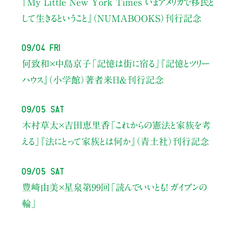
『My Little New York Times いまアメリカで移民と
して生きるということ』（NUMABOOKS）刊行記念
09/04 Fri
何致和×中島京子
「記憶は街に宿る」
『記憶とツリー
ハウス』（小学館）著者来日＆刊行記念
09/05 Sat
木村草太×吉田恵里香
「これからの憲法と家族を考
える」
『法にとって家族とは何か』（青土社）刊行記念
09/05 Sat
豊﨑由美×星泉
第99回「読んでいいとも！ ガイブンの
輪」