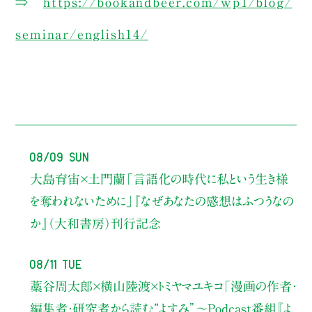
⇒
https://bookandbeer.com/wp1/blog/
seminar/english14/
08/09 Sun
大島育宙×土門蘭
「言語化の時代に私という生き様
を奪われないために」
『なぜあなたの感想はふつうなの
か』（大和書房）刊行記念
08/11 Tue
藁谷周太郎×横山陸渡×トミヤマユキコ
「漫画の作者・
編集者・研究者から読む“よすみ”
〜Podcast番組『よ