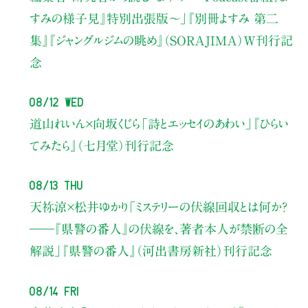
すみの様子見』特別出張版〜」
『別冊よすみ 第二
集』『ジャングルジムの眺め』（SORAJIMA）W刊行記
念
08/12 Wed
道山れいん×向坂くじら
「詩とエッセイのあわい」
『ひらい
てみたら』（七月堂）刊行記念
08/13 Thu
天祢涼×松井ゆかり
「ミステリーの伏線回収とは何か？
――『県警の番人』の伏線を、著者本人が禁断の全
解説」
『県警の番人』（河出書房新社）刊行記念
08/14 Fri