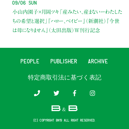
09/06 Sun
小山内園子×月岡ツキ
「産みたい、産まないーわたした
ちの希望と選択」
『ハロー、ベイビー』（新潮社）
『今世
は母になりません』（太田出版）W刊行記念
PEOPLE
PUBLISHER
ARCHIVE
特定商取引法に基づく表記
(c) COPYRIGHT B&B ALL RIGHT RESERVED.