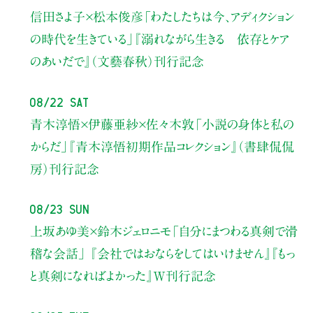
信田さよ子×松本俊彦
「わたしたちは今、アディクション
の時代を生きている」
『溺れながら生きる 依存とケア
のあいだで』（文藝春秋）刊行記念
08/22 Sat
青木淳悟×伊藤亜紗×佐々木敦
「小説の身体と私の
からだ」
『青木淳悟初期作品コレクション』（書肆侃侃
房）刊行記念
08/23 Sun
上坂あゆ美×鈴木ジェロニモ
「自分にまつわる真剣で滑
稽な会話」
『会社ではおならをしてはいけません』『もっ
と真剣になればよかった』W刊行記念