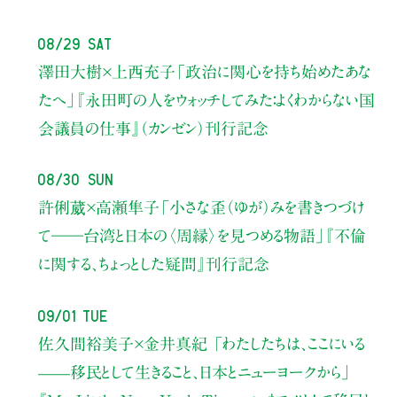
08/29 Sat
澤田大樹×上西充子
「政治に関心を持ち始めたあな
たへ」
『永田町の人をウォッチしてみた：よくわからない国
会議員の仕事』（カンゼン）刊行記念
08/30 Sun
許俐葳×高瀬隼子
「小さな歪（ゆが）みを書きつづけ
て――
台湾と日本の〈周縁〉を見つめる物語」
『不倫
に関する、ちょっとした疑問』刊行記念
09/01 Tue
佐久間裕美子×金井真紀 「わたしたちは、ここにいる
——移民として生きること、日本とニューヨークから」