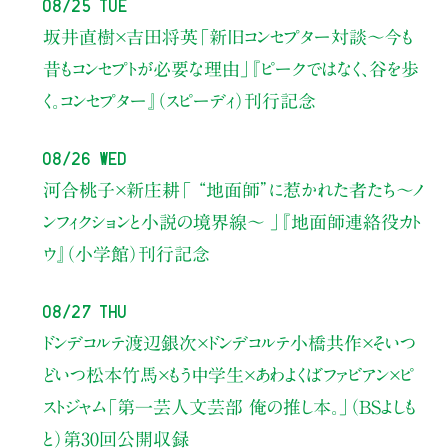
08/25 Tue
坂井直樹×吉田将英
「新旧コンセプター対談～今も
昔もコンセプトが必要な理由」
『ピークではなく、谷を歩
く。コンセプター』（スピーディ）刊行記念
08/26 Wed
河合桃子×新庄耕
「 “地面師”に惹かれた者たち〜ノ
ンフィクションと小説の境界線〜 」
『地面師連絡役カト
ウ』（小学館）刊行記念
08/27 Thu
ドンデコルテ渡辺銀次×ドンデコルテ小橋共作×そいつ
どいつ松本竹馬×もう中学生×あわよくばファビアン×ピ
ストジャム
「第一芸人文芸部 俺の推し本。」（BSよしも
と）
第30回公開収録