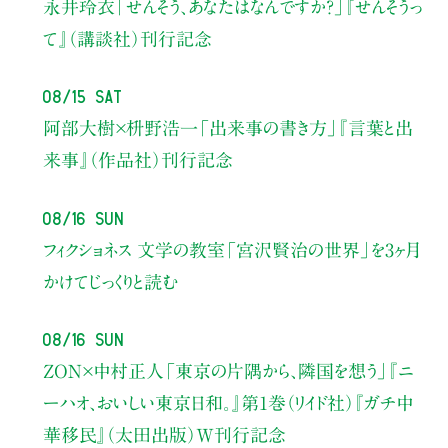
永井玲衣
「せんそう、あなたはなんですか？」
『せんそうっ
て』（講談社）刊行記念
08/15 Sat
阿部大樹×枡野浩一
「出来事の書き方」
『言葉と出
来事』（作品社）刊行記念
08/16 Sun
フィクショネス 文学の教室
「宮沢賢治の世界」を3ヶ月
かけてじっくりと読む
08/16 Sun
ZON×中村正人
「東京の片隅から、隣国を想う」
『ニ
ーハオ、おいしい東京日和。』第1巻（リイド社）
『ガチ中
華移民』（太田出版）W刊行記念