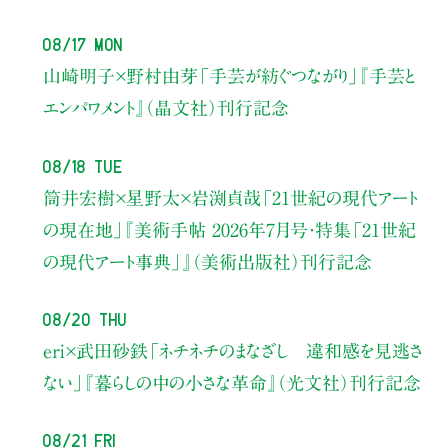
08/17 Mon
山崎明子×野村由芽
「手芸が紡ぐつながり」
『手芸と
エンパワメント』（晶文社）刊行記念
08/18 Tue
筒井宏樹×星野太×岩渕貞哉
「21世紀の現代アート
の現在地」
『美術手帖 2026年7月号・
特集「21世紀
の現代アート事典」』（美術出版社）刊行記念
08/20 Thu
eri×武田砂鉄
「ネチネチのまなざし 違和感を見逃さ
ない」
『暮らしの中の小さな革命』（光文社）刊行記念
08/21 Fri