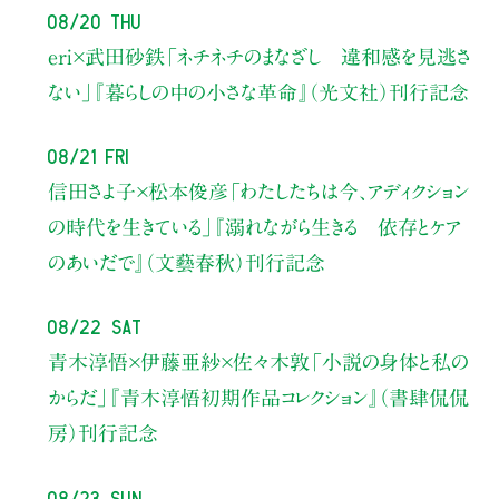
08/20 Thu
eri×武田砂鉄
「ネチネチのまなざし 違和感を見逃さ
ない」
『暮らしの中の小さな革命』（光文社）刊行記念
08/21 Fri
信田さよ子×松本俊彦
「わたしたちは今、アディクション
の時代を生きている」
『溺れながら生きる 依存とケア
のあいだで』（文藝春秋）刊行記念
08/22 Sat
青木淳悟×伊藤亜紗×佐々木敦
「小説の身体と私の
からだ」
『青木淳悟初期作品コレクション』（書肆侃侃
房）刊行記念
08/23 Sun