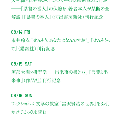
天祢涼×松井ゆかり
「ミステリーの伏線回収とは何か？
――『県警の番人』の伏線を、著者本人が禁断の全
解説」
『県警の番人』（河出書房新社）刊行記念
08/14 Fri
永井玲衣
「せんそう、あなたはなんですか？」
『せんそうっ
て』（講談社）刊行記念
08/15 Sat
阿部大樹×枡野浩一
「出来事の書き方」
『言葉と出
来事』（作品社）刊行記念
08/16 Sun
フィクショネス 文学の教室
「宮沢賢治の世界」を3ヶ月
かけてじっくりと読む