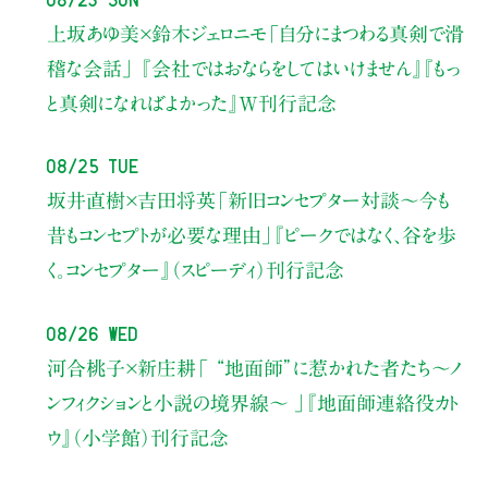
上坂あゆ美×鈴木ジェロニモ
「自分にまつわる真剣で滑
稽な会話」
『会社ではおならをしてはいけません』『もっ
と真剣になればよかった』W刊行記念
08/25 Tue
坂井直樹×吉田将英
「新旧コンセプター対談～今も
昔もコンセプトが必要な理由」
『ピークではなく、谷を歩
く。コンセプター』（スピーディ）刊行記念
08/26 Wed
河合桃子×新庄耕
「 “地面師”に惹かれた者たち〜ノ
ンフィクションと小説の境界線〜 」
『地面師連絡役カト
ウ』（小学館）刊行記念