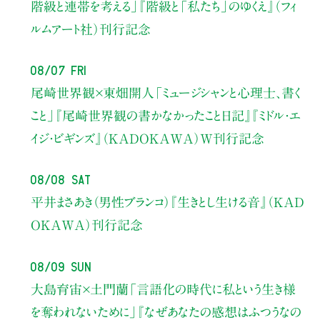
階級と連帯を考える」
『階級と「私たち」のゆくえ』（フィ
ルムアート社）刊行記念
08/07 Fri
尾崎世界観×東畑開人
「ミュージシャンと心理士、書く
こと」
『尾崎世界観の書かなかったこと日記』『ミドル・エ
イジ・ビギンズ』（KADOKAWA）W刊行記念
08/08 Sat
平井まさあき（男性ブランコ）
『生きとし生ける音』（KAD
OKAWA）刊行記念
08/09 Sun
大島育宙×土門蘭
「言語化の時代に私という生き様
を奪われないために」
『なぜあなたの感想はふつうなの