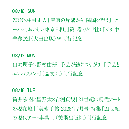
08/16 Sun
ZON×中村正人
「東京の片隅から、隣国を想う」
『ニ
ーハオ、おいしい東京日和。』第1巻（リイド社）
『ガチ中
華移民』（太田出版）W刊行記念
08/17 Mon
山崎明子×野村由芽
「手芸が紡ぐつながり」
『手芸と
エンパワメント』（晶文社）刊行記念
08/18 Tue
筒井宏樹×星野太×岩渕貞哉
「21世紀の現代アート
の現在地」
『美術手帖 2026年7月号・
特集「21世紀
の現代アート事典」』（美術出版社）刊行記念