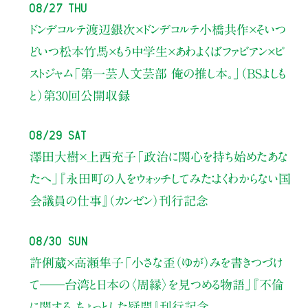
08/27 Thu
ドンデコルテ渡辺銀次×ドンデコルテ小橋共作×そいつ
どいつ松本竹馬×もう中学生×あわよくばファビアン×ピ
ストジャム
「第一芸人文芸部 俺の推し本。」（BSよしも
と）
第30回公開収録
08/29 Sat
澤田大樹×上西充子
「政治に関心を持ち始めたあな
たへ」
『永田町の人をウォッチしてみた：よくわからない国
会議員の仕事』（カンゼン）刊行記念
08/30 Sun
許俐葳×高瀬隼子
「小さな歪（ゆが）みを書きつづけ
て――
台湾と日本の〈周縁〉を見つめる物語」
『不倫
に関する、ちょっとした疑問』刊行記念