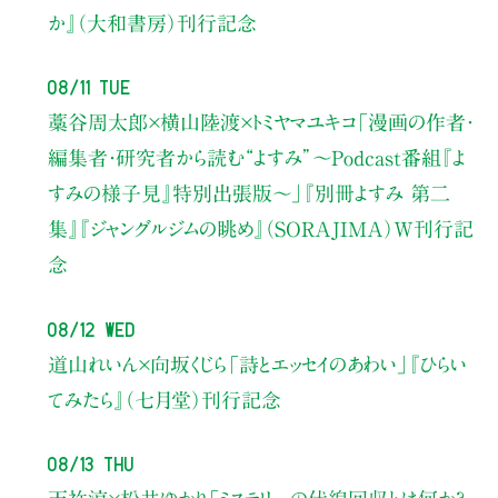
か』（大和書房）刊行記念
08/11 Tue
藁谷周太郎×横山陸渡×トミヤマユキコ
「漫画の作者・
編集者・研究者から読む“よすみ”
〜Podcast番組『よ
すみの様子見』特別出張版〜」
『別冊よすみ 第二
集』『ジャングルジムの眺め』（SORAJIMA）W刊行記
念
08/12 Wed
道山れいん×向坂くじら
「詩とエッセイのあわい」
『ひらい
てみたら』（七月堂）刊行記念
08/13 Thu