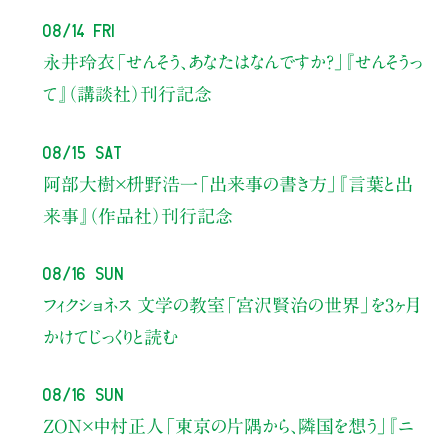
08/14 Fri
永井玲衣
「せんそう、あなたはなんですか？」
『せんそうっ
て』（講談社）刊行記念
08/15 Sat
阿部大樹×枡野浩一
「出来事の書き方」
『言葉と出
来事』（作品社）刊行記念
08/16 Sun
フィクショネス 文学の教室
「宮沢賢治の世界」を3ヶ月
かけてじっくりと読む
08/16 Sun
ZON×中村正人
「東京の片隅から、隣国を想う」
『ニ