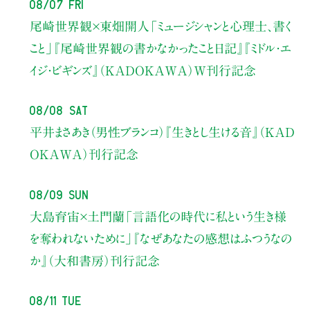
08/07 Fri
尾崎世界観×東畑開人
「ミュージシャンと心理士、書く
こと」
『尾崎世界観の書かなかったこと日記』『ミドル・エ
イジ・ビギンズ』（KADOKAWA）W刊行記念
08/08 Sat
平井まさあき（男性ブランコ）
『生きとし生ける音』（KAD
OKAWA）刊行記念
08/09 Sun
大島育宙×土門蘭
「言語化の時代に私という生き様
を奪われないために」
『なぜあなたの感想はふつうなの
か』（大和書房）刊行記念
08/11 Tue