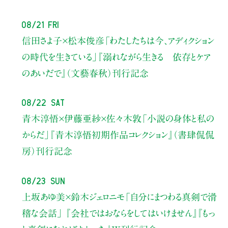
08/21 Fri
信田さよ子×松本俊彦
「わたしたちは今、アディクション
の時代を生きている」
『溺れながら生きる 依存とケア
のあいだで』（文藝春秋）刊行記念
08/22 Sat
青木淳悟×伊藤亜紗×佐々木敦
「小説の身体と私の
からだ」
『青木淳悟初期作品コレクション』（書肆侃侃
房）刊行記念
08/23 Sun
上坂あゆ美×鈴木ジェロニモ
「自分にまつわる真剣で滑
稽な会話」
『会社ではおならをしてはいけません』『もっ