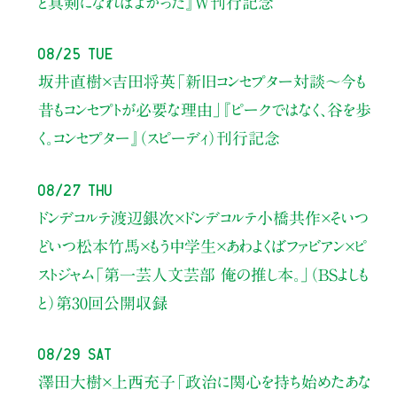
と真剣になればよかった』W刊行記念
08/25 Tue
坂井直樹×吉田将英
「新旧コンセプター対談～今も
昔もコンセプトが必要な理由」
『ピークではなく、谷を歩
く。コンセプター』（スピーディ）刊行記念
08/27 Thu
ドンデコルテ渡辺銀次×ドンデコルテ小橋共作×そいつ
どいつ松本竹馬×もう中学生×あわよくばファビアン×ピ
ストジャム
「第一芸人文芸部 俺の推し本。」（BSよしも
と）
第30回公開収録
08/29 Sat
澤田大樹×上西充子
「政治に関心を持ち始めたあな