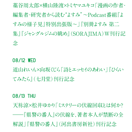
藁谷周太郎×横山陸渡×トミヤマユキコ
「漫画の作者・
編集者・研究者から読む“よすみ”
〜Podcast番組『よ
すみの様子見』特別出張版〜」
『別冊よすみ 第二
集』『ジャングルジムの眺め』（SORAJIMA）W刊行記
念
08/12 Wed
道山れいん×向坂くじら
「詩とエッセイのあわい」
『ひらい
てみたら』（七月堂）刊行記念
08/13 Thu
天祢涼×松井ゆかり
「ミステリーの伏線回収とは何か？
――『県警の番人』の伏線を、著者本人が禁断の全
解説」
『県警の番人』（河出書房新社）刊行記念