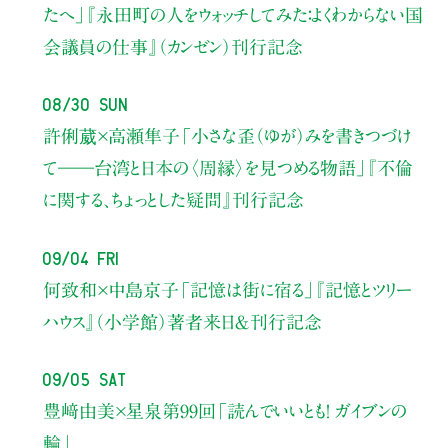
たへ」
『永田町の人をウォッチしてみた：よくわからない国
会議員の仕事』（カンゼン）刊行記念
08/30 Sun
許俐葳×高瀬隼子
「小さな歪（ゆが）みを書きつづけ
て――
台湾と日本の〈周縁〉を見つめる物語」
『不倫
に関する、ちょっとした疑問』刊行記念
09/04 Fri
何致和×中島京子
「記憶は街に宿る」
『記憶とツリー
ハウス』（小学館）著者来日＆刊行記念
09/05 Sat
豊﨑由美×星泉
第99回「読んでいいとも！ ガイブンの
輪」