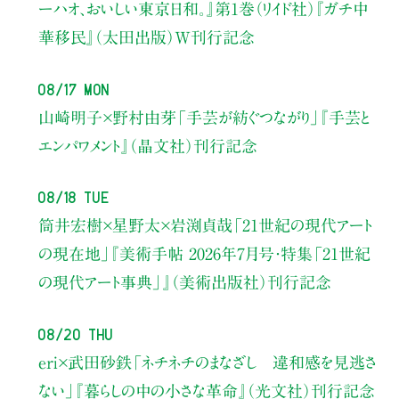
ーハオ、おいしい東京日和。』第1巻（リイド社）
『ガチ中
華移民』（太田出版）W刊行記念
08/17 Mon
山崎明子×野村由芽
「手芸が紡ぐつながり」
『手芸と
エンパワメント』（晶文社）刊行記念
08/18 Tue
筒井宏樹×星野太×岩渕貞哉
「21世紀の現代アート
の現在地」
『美術手帖 2026年7月号・
特集「21世紀
の現代アート事典」』（美術出版社）刊行記念
08/20 Thu
eri×武田砂鉄
「ネチネチのまなざし 違和感を見逃さ
ない」
『暮らしの中の小さな革命』（光文社）刊行記念