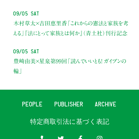
09/05 Sat
木村草太×吉田恵里香
「これからの憲法と家族を考
える」
『法にとって家族とは何か』（青土社）刊行記念
09/05 Sat
豊﨑由美×星泉
第99回「読んでいいとも！ ガイブンの
輪」
PEOPLE
PUBLISHER
ARCHIVE
特定商取引法に基づく表記