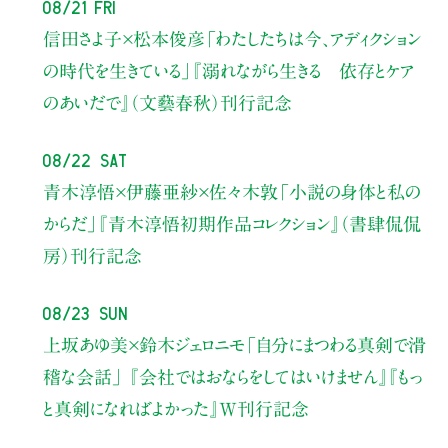
08/21 Fri
信田さよ子×松本俊彦
「わたしたちは今、アディクション
の時代を生きている」
『溺れながら生きる 依存とケア
のあいだで』（文藝春秋）刊行記念
08/22 Sat
青木淳悟×伊藤亜紗×佐々木敦
「小説の身体と私の
からだ」
『青木淳悟初期作品コレクション』（書肆侃侃
房）刊行記念
08/23 Sun
上坂あゆ美×鈴木ジェロニモ
「自分にまつわる真剣で滑
稽な会話」
『会社ではおならをしてはいけません』『もっ
と真剣になればよかった』W刊行記念