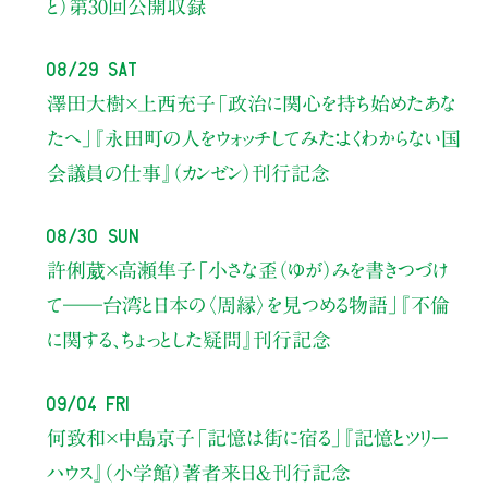
と）
第30回公開収録
08/29 Sat
澤田大樹×上西充子
「政治に関心を持ち始めたあな
たへ」
『永田町の人をウォッチしてみた：よくわからない国
会議員の仕事』（カンゼン）刊行記念
08/30 Sun
許俐葳×高瀬隼子
「小さな歪（ゆが）みを書きつづけ
て――
台湾と日本の〈周縁〉を見つめる物語」
『不倫
に関する、ちょっとした疑問』刊行記念
09/04 Fri
何致和×中島京子
「記憶は街に宿る」
『記憶とツリー
ハウス』（小学館）著者来日＆刊行記念