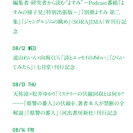
編集者・研究者から読む“よすみ”
〜Podcast番組『よ
すみの様子見』特別出張版〜」
『別冊よすみ 第二
集』『ジャングルジムの眺め』（SORAJIMA）W刊行記
念
08/12 Wed
道山れいん×向坂くじら
「詩とエッセイのあわい」
『ひらい
てみたら』（七月堂）刊行記念
08/13 Thu
天祢涼×松井ゆかり
「ミステリーの伏線回収とは何か？
――『県警の番人』の伏線を、著者本人が禁断の全
解説」
『県警の番人』（河出書房新社）刊行記念
08/14 Fri