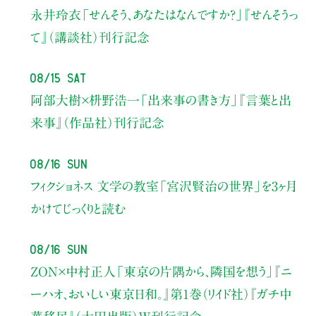
永井玲衣
「せんそう、あなたはなんですか？」
『せんそうっ
て』（講談社）刊行記念
08/15 Sat
阿部大樹×枡野浩一
「出来事の書き方」
『言葉と出
来事』（作品社）刊行記念
08/16 Sun
フィクショネス 文学の教室
「宮沢賢治の世界」を3ヶ月
かけてじっくりと読む
08/16 Sun
ZON×中村正人
「東京の片隅から、隣国を想う」
『ニ
ーハオ、おいしい東京日和。』第1巻（リイド社）
『ガチ中