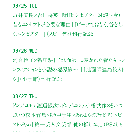
08/25 Tue
坂井直樹×吉田将英
「新旧コンセプター対談～今も
昔もコンセプトが必要な理由」
『ピークではなく、谷を歩
く。コンセプター』（スピーディ）刊行記念
08/26 Wed
河合桃子×新庄耕
「 “地面師”に惹かれた者たち〜ノ
ンフィクションと小説の境界線〜 」
『地面師連絡役カト
ウ』（小学館）刊行記念
08/27 Thu
ドンデコルテ渡辺銀次×ドンデコルテ小橋共作×そいつ
どいつ松本竹馬×もう中学生×あわよくばファビアン×ピ
ストジャム
「第一芸人文芸部 俺の推し本。」（BSよしも