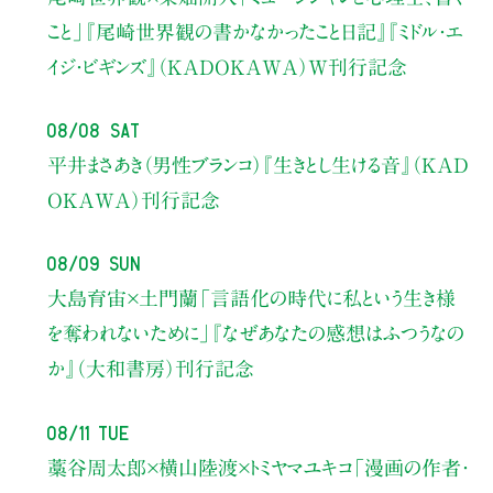
こと」
『尾崎世界観の書かなかったこと日記』『ミドル・エ
イジ・ビギンズ』（KADOKAWA）W刊行記念
08/08 Sat
平井まさあき（男性ブランコ）
『生きとし生ける音』（KAD
OKAWA）刊行記念
08/09 Sun
大島育宙×土門蘭
「言語化の時代に私という生き様
を奪われないために」
『なぜあなたの感想はふつうなの
か』（大和書房）刊行記念
08/11 Tue
藁谷周太郎×横山陸渡×トミヤマユキコ
「漫画の作者・