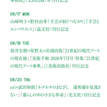
華移民』（太田出版）W刊行記念
08/17 Mon
山崎明子×野村由芽
「手芸が紡ぐつながり」
『手芸と
エンパワメント』（晶文社）刊行記念
08/18 Tue
筒井宏樹×星野太×岩渕貞哉
「21世紀の現代アート
の現在地」
『美術手帖 2026年7月号・
特集「21世紀
の現代アート事典」』（美術出版社）刊行記念
08/20 Thu
eri×武田砂鉄
「ネチネチのまなざし 違和感を見逃さ
ない」
『暮らしの中の小さな革命』（光文社）刊行記念