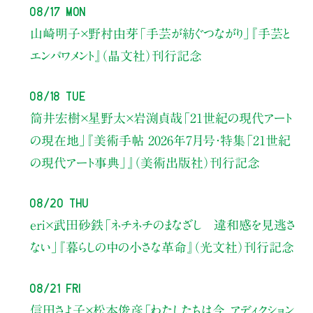
08/17 Mon
山崎明子×野村由芽
「手芸が紡ぐつながり」
『手芸と
エンパワメント』（晶文社）刊行記念
08/18 Tue
筒井宏樹×星野太×岩渕貞哉
「21世紀の現代アート
の現在地」
『美術手帖 2026年7月号・
特集「21世紀
の現代アート事典」』（美術出版社）刊行記念
08/20 Thu
eri×武田砂鉄
「ネチネチのまなざし 違和感を見逃さ
ない」
『暮らしの中の小さな革命』（光文社）刊行記念
08/21 Fri
信田さよ子×松本俊彦
「わたしたちは今、アディクション