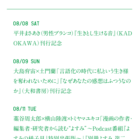
08/08 Sat
平井まさあき（男性ブランコ）
『生きとし生ける音』（KAD
OKAWA）刊行記念
08/09 Sun
大島育宙×土門蘭
「言語化の時代に私という生き様
を奪われないために」
『なぜあなたの感想はふつうなの
か』（大和書房）刊行記念
08/11 Tue
藁谷周太郎×横山陸渡×トミヤマユキコ
「漫画の作者・
編集者・研究者から読む“よすみ”
〜Podcast番組『よ
すみの様子見』特別出張版〜」
『別冊よすみ 第二