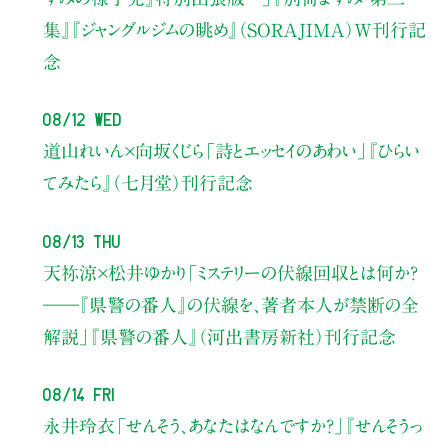
集』『ジャングルジムの眺め』（SORAJIMA）W刊行記
念
08/12 Wed
道山れいん×向坂くじら
「詩とエッセイのあわい」
『ひらい
てみたら』（七月堂）刊行記念
08/13 Thu
天祢涼×松井ゆかり
「ミステリーの伏線回収とは何か？
――『県警の番人』の伏線を、著者本人が禁断の全
解説」
『県警の番人』（河出書房新社）刊行記念
08/14 Fri
永井玲衣
「せんそう、あなたはなんですか？」
『せんそうっ