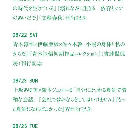
の時代を生きている」
『溺れながら生きる 依存とケア
のあいだで』（文藝春秋）刊行記念
08/22 Sat
青木淳悟×伊藤亜紗×佐々木敦
「小説の身体と私の
からだ」
『青木淳悟初期作品コレクション』（書肆侃侃
房）刊行記念
08/23 Sun
上坂あゆ美×鈴木ジェロニモ
「自分にまつわる真剣で滑
稽な会話」
『会社ではおならをしてはいけません』『もっ
と真剣になればよかった』W刊行記念
08/25 Tue