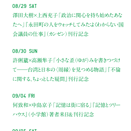
08/29 Sat
澤田大樹×上西充子
「政治に関心を持ち始めたあな
たへ」
『永田町の人をウォッチしてみた：よくわからない国
会議員の仕事』（カンゼン）刊行記念
08/30 Sun
許俐葳×高瀬隼子
「小さな歪（ゆが）みを書きつづけ
て――
台湾と日本の〈周縁〉を見つめる物語」
『不倫
に関する、ちょっとした疑問』刊行記念
09/04 Fri
何致和×中島京子
「記憶は街に宿る」
『記憶とツリー
ハウス』（小学館）著者来日＆刊行記念
09/05 Sat