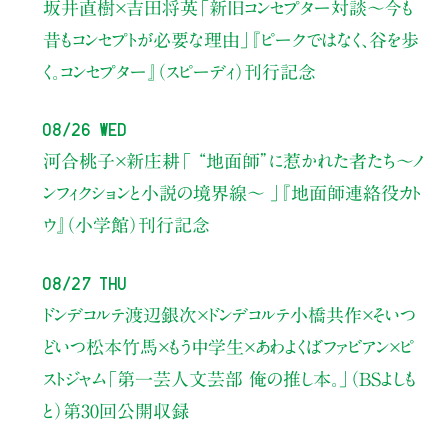
坂井直樹×吉田将英
「新旧コンセプター対談～今も
昔もコンセプトが必要な理由」
『ピークではなく、谷を歩
く。コンセプター』（スピーディ）刊行記念
08/26 Wed
河合桃子×新庄耕
「 “地面師”に惹かれた者たち〜ノ
ンフィクションと小説の境界線〜 」
『地面師連絡役カト
ウ』（小学館）刊行記念
08/27 Thu
ドンデコルテ渡辺銀次×ドンデコルテ小橋共作×そいつ
どいつ松本竹馬×もう中学生×あわよくばファビアン×ピ
ストジャム
「第一芸人文芸部 俺の推し本。」（BSよしも
と）
第30回公開収録