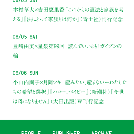
木村草太×吉田恵里香
「これからの憲法と家族を考
える」
『法にとって家族とは何か』（青土社）刊行記念
09/05 Sat
豊﨑由美×星泉
第99回「読んでいいとも！ ガイブンの
輪」
09/06 Sun
小山内園子×月岡ツキ
「産みたい、産まないーわたした
ちの希望と選択」
『ハロー、ベイビー』（新潮社）
『今世
は母になりません』（太田出版）W刊行記念
PEOPLE
PUBLISHER
ARCHIVE