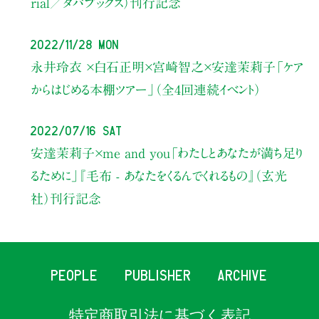
rial／タバブックス）
刊行記念
2022/11/28 Mon
永井玲衣 ×白石正明×宮崎智之×安達茉莉子
「ケア
からはじめる本棚ツアー」
（全4回連続イベント）
2022/07/16 Sat
安達茉莉子×me and you
「わたしとあなたが満ち足り
るために」
『毛布 - あなたをくるんでくれるもの』（玄光
社）刊行記念
PEOPLE
PUBLISHER
ARCHIVE
特定商取引法に基づく表記