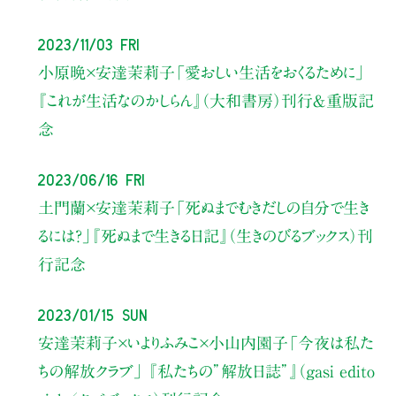
2023/11/03 Fri
小原晩×安達茉莉子
「愛おしい生活をおくるために」
『これが生活なのかしらん』（大和書房）刊行＆重版記
念
2023/06/16 Fri
土門蘭×安達茉莉子
「死ぬまでむきだしの自分で生き
るには？」
『死ぬまで生きる日記』（生きのびるブックス）刊
行記念
2023/01/15 Sun
安達茉莉子×いよりふみこ×小山内園子
「今夜は私た
ちの解放クラブ」
『私たちの”解放日誌”』（gasi edito