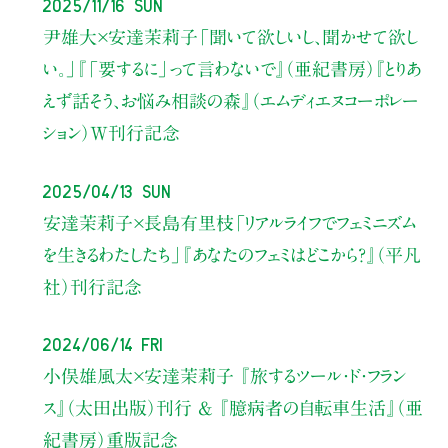
2025/11/16 Sun
尹雄大×安達茉莉子
「聞いて欲しいし、聞かせて欲し
い。」
『「要するに」って言わないで』（亜紀書房）
『とりあ
えず話そう、お悩み相談の森』（エムディエヌコーポレー
ション）W刊行記念
2025/04/13 Sun
安達茉莉子×長島有里枝
「リアルライフでフェミニズム
を生きるわたしたち」
『あなたのフェミはどこから？』（平凡
社）刊行記念
2024/06/14 Fri
小俣雄風太×安達茉莉子
『旅するツール・ド・フラン
ス』（太田出版）刊行
& 『臆病者の自転車生活』（亜
紀書房）重版記念