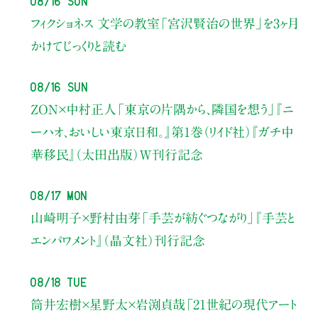
フィクショネス 文学の教室
「宮沢賢治の世界」を3ヶ月
かけてじっくりと読む
08/16 Sun
ZON×中村正人
「東京の片隅から、隣国を想う」
『ニ
ーハオ、おいしい東京日和。』第1巻（リイド社）
『ガチ中
華移民』（太田出版）W刊行記念
08/17 Mon
山崎明子×野村由芽
「手芸が紡ぐつながり」
『手芸と
エンパワメント』（晶文社）刊行記念
08/18 Tue
筒井宏樹×星野太×岩渕貞哉
「21世紀の現代アート