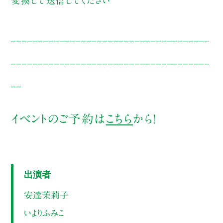
変換して送信してください
_____________________________________
_____________________________________
__
イベントのご予約は
こちら
から！
出演者
安達茉莉子
いよりふみこ