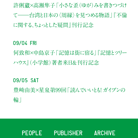
許俐葳×高瀬隼子
「小さな歪（ゆが）みを書きつづけ
て――
台湾と日本の〈周縁〉を見つめる物語」
『不倫
に関する、ちょっとした疑問』刊行記念
09/04 Fri
何致和×中島京子
「記憶は街に宿る」
『記憶とツリー
ハウス』（小学館）著者来日＆刊行記念
09/05 Sat
豊﨑由美×星泉
第99回「読んでいいとも！ ガイブンの
輪」
PEOPLE
PUBLISHER
ARCHIVE