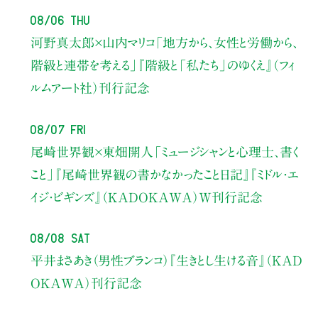
08/06 Thu
河野真太郎×山内マリコ
「地方から、女性と労働から、
階級と連帯を考える」
『階級と「私たち」のゆくえ』（フィ
ルムアート社）刊行記念
08/07 Fri
尾崎世界観×東畑開人
「ミュージシャンと心理士、書く
こと」
『尾崎世界観の書かなかったこと日記』『ミドル・エ
イジ・ビギンズ』（KADOKAWA）W刊行記念
08/08 Sat
平井まさあき（男性ブランコ）
『生きとし生ける音』（KAD
OKAWA）刊行記念