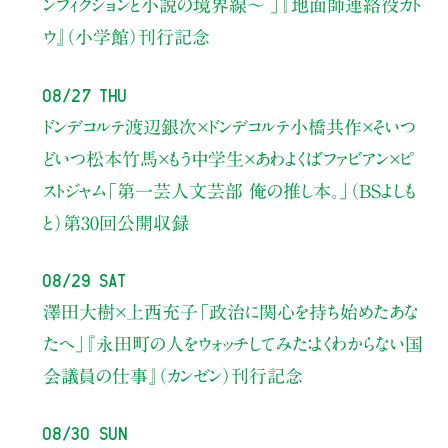
ンフィクションと小説の境界線〜 」
『地面師連絡役カト
ウ』（小学館）刊行記念
08/27 Thu
ドンデコルテ渡辺銀次×ドンデコルテ小橋共作×そいつ
どいつ松本竹馬×もう中学生×あわよくばファビアン×ピ
ストジャム
「第一芸人文芸部 俺の推し本。」（BSよしも
と）
第30回公開収録
08/29 Sat
澤田大樹×上西充子
「政治に関心を持ち始めたあな
たへ」
『永田町の人をウォッチしてみた：よくわからない国
会議員の仕事』（カンゼン）刊行記念
08/30 Sun