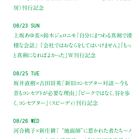
房）刊行記念
08/23 Sun
上坂あゆ美×鈴木ジェロニモ
「自分にまつわる真剣で滑
稽な会話」
『会社ではおならをしてはいけません』『もっ
と真剣になればよかった』W刊行記念
08/25 Tue
坂井直樹×吉田将英
「新旧コンセプター対談～今も
昔もコンセプトが必要な理由」
『ピークではなく、谷を歩
く。コンセプター』（スピーディ）刊行記念
08/26 Wed
河合桃子×新庄耕
「 “地面師”に惹かれた者たち〜ノ