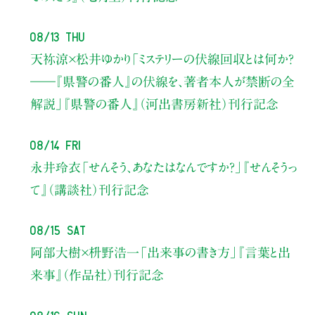
08/13 Thu
天祢涼×松井ゆかり
「ミステリーの伏線回収とは何か？
――『県警の番人』の伏線を、著者本人が禁断の全
解説」
『県警の番人』（河出書房新社）刊行記念
08/14 Fri
永井玲衣
「せんそう、あなたはなんですか？」
『せんそうっ
て』（講談社）刊行記念
08/15 Sat
阿部大樹×枡野浩一
「出来事の書き方」
『言葉と出
来事』（作品社）刊行記念
08/16 Sun