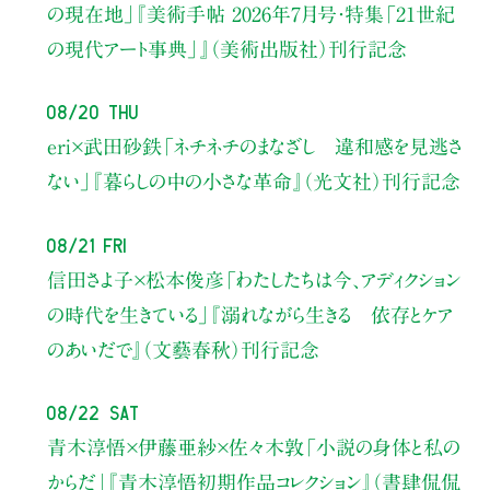
の現在地」
『美術手帖 2026年7月号・
特集「21世紀
の現代アート事典」』（美術出版社）刊行記念
08/20 Thu
eri×武田砂鉄
「ネチネチのまなざし 違和感を見逃さ
ない」
『暮らしの中の小さな革命』（光文社）刊行記念
08/21 Fri
信田さよ子×松本俊彦
「わたしたちは今、アディクション
の時代を生きている」
『溺れながら生きる 依存とケア
のあいだで』（文藝春秋）刊行記念
08/22 Sat
青木淳悟×伊藤亜紗×佐々木敦
「小説の身体と私の
からだ」
『青木淳悟初期作品コレクション』（書肆侃侃