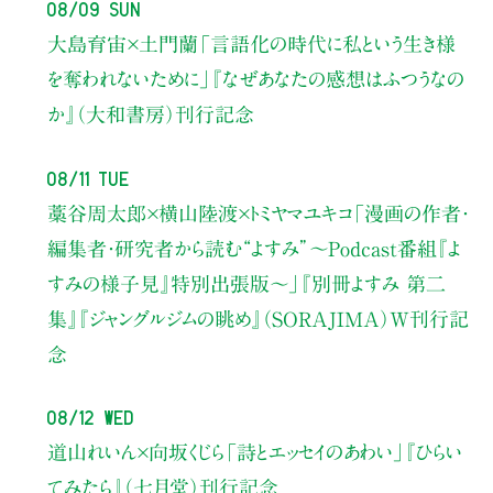
08/09 Sun
大島育宙×土門蘭
「言語化の時代に私という生き様
を奪われないために」
『なぜあなたの感想はふつうなの
か』（大和書房）刊行記念
08/11 Tue
藁谷周太郎×横山陸渡×トミヤマユキコ
「漫画の作者・
編集者・研究者から読む“よすみ”
〜Podcast番組『よ
すみの様子見』特別出張版〜」
『別冊よすみ 第二
集』『ジャングルジムの眺め』（SORAJIMA）W刊行記
念
08/12 Wed
道山れいん×向坂くじら
「詩とエッセイのあわい」
『ひらい
てみたら』（七月堂）刊行記念