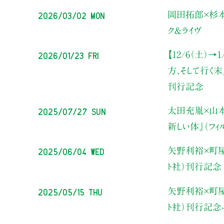
2026/03/02 Mon
岡田拓郎×杉
ク＆ライヴ
2026/01/23 Fri
【12/6（土）→
方、そして行く末
刊行記念
2025/07/27 Sun
太田充胤×山本
新しい体』（フ
2025/06/04 Wed
矢野利裕×町
ト社）刊行記念
2025/05/15 Thu
矢野利裕×町
ト社）刊行記念-du