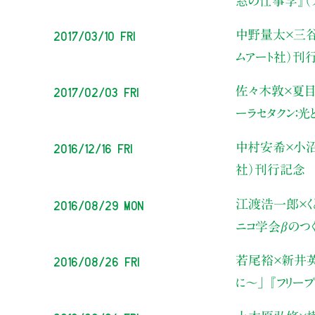
窓の仕事学』（
2017/03/10 Fri
中野量太×三
ムアート社）刊
2017/02/03 Fri
佐々木敦×夏
ーラセタクン：光
2016/12/16 Fri
中村安希×小
社）刊行記念
2016/08/29 Mon
江渡浩一郎×く
ニコ学会βのつく
2016/08/26 Fri
若尾裕×新井英
に～」
『フリー