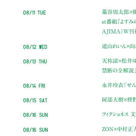
08/11 Tue
藁谷周太郎×横
st番組『よす
AJIMA）W
08/12 Wed
道山れいん×向
08/13 Thu
天祢涼×松井ゆ
禁断の全解説
08/14 Fri
永井玲衣
「せん
08/15 Sat
阿部大樹×枡
08/16 Sun
フィクショネス 
08/16 Sun
ZON×中村正