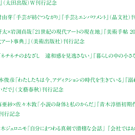
』（太田出版）W刊行記念
村由芽
「手芸が紡ぐつながり」
『手芸とエンパワメント』（晶文社）
野太×岩渕貞哉
「21世紀の現代アートの現在地」
『美術手帖 20
代アート事典」』（美術出版社）刊行記念
「ネチネチのまなざし 違和感を見逃さない」
『暮らしの中の小さ
本俊彦
「わたしたちは今、アディクションの時代を生きている」
『溺
いだで』（文藝春秋）刊行記念
藤亜紗×佐々木敦
「小説の身体と私のからだ」
『青木淳悟初期作
）刊行記念
木ジェロニモ
「自分にまつわる真剣で滑稽な会話」
『会社ではお