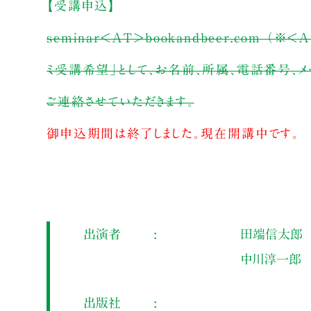
【受講申込】
seminar<AT>bookandbeer.com
ミ受講希望」として、お名前、所属、電話番号、メ
ご連絡させていただきます。
御申込期間は終了しました。現在開講中です。
出演者
田端信太郎
中川淳一郎
出版社