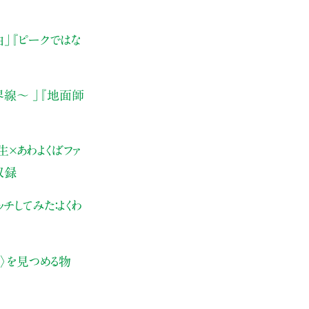
由」
『ピークではな
界線〜 」
『地面師
×あわよくばファ
収録
チしてみた：よくわ
〉を見つめる物