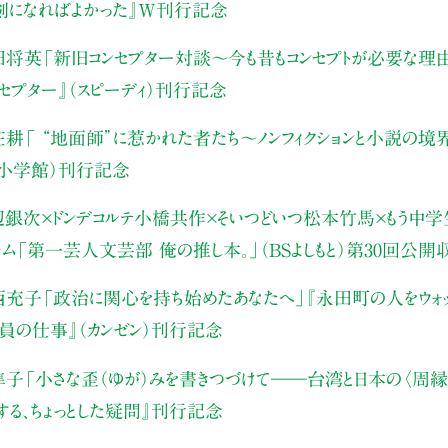
真剣になればよかった』W刊行記念
田将英
「新旧コンセプター対談～今も昔もコンセプトが必要な理
ンセプター』（スピーディ）刊行記念
庄耕
「 “地面師”に惹かれた者たち〜ノンフィクションと小説の境
（小学館）刊行記念
辺銀次×ドンデコルテ小橋共作×そいつどいつ松本竹馬×もう中学生
ャム
「第一芸人文芸部 俺の推し本。」（BSよしもと）
第30回公開
西充子
「政治に関心を持ち始めたあなたへ」
『永田町の人をウォッ
員の仕事』（カンゼン）刊行記念
隼子
「小さな歪（ゆが）みを書きつづけて――
台湾と日本の〈周縁
する、ちょっとした疑問』刊行記念