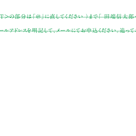
 （※<AT>の部分は「@」に直してください ）まで「 田端信
ールアドレスを明記して、メールにてお申込ください。追っ