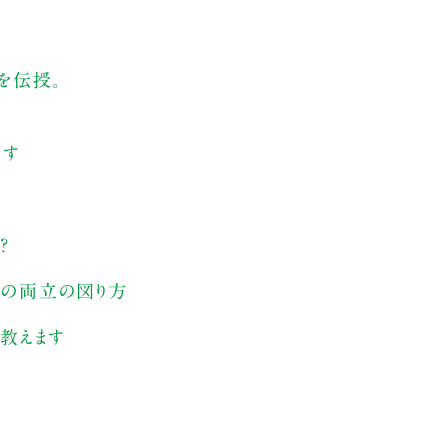
を伝授。
ます
？
アとの両立の図り方
法教えます