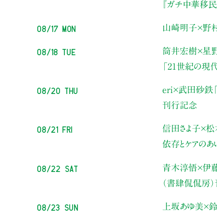
『ガチ中華移民
08/17 Mon
山崎明子×野
08/18 Tue
筒井宏樹×星
「21世紀の現
08/20 Thu
eri×武田砂鉄
刊行記念
08/21 Fri
信田さよ子×松
依存とケアのあ
08/22 Sat
青木淳悟×伊
（書肆侃侃房
08/23 Sun
上坂あゆ美×鈴