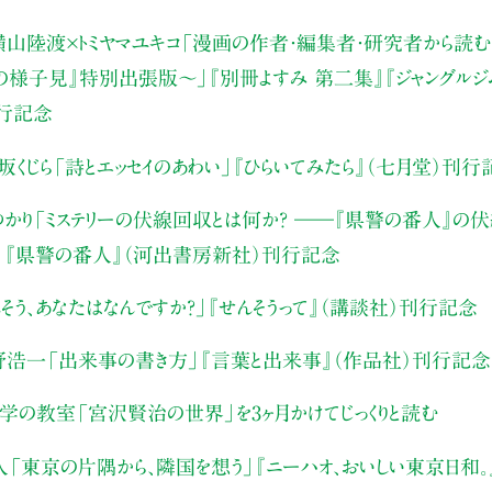
山陸渡×トミヤマユキコ
「漫画の作者・編集者・研究者から読む“
みの様子見』特別出張版〜」
『別冊よすみ 第二集』『ジャングルジ
刊行記念
坂くじら
「詩とエッセイのあわい」
『ひらいてみたら』（七月堂）刊行
かり
「ミステリーの伏線回収とは何か？ ――『県警の番人』の
」
『県警の番人』（河出書房新社）刊行記念
そう、あなたはなんですか？」
『せんそうって』（講談社）刊行記念
野浩一
「出来事の書き方」
『言葉と出来事』（作品社）刊行記念
文学の教室
「宮沢賢治の世界」を3ヶ月かけてじっくりと読む
人
「東京の片隅から、隣国を想う」
『ニーハオ、おいしい東京日和。』