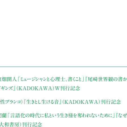
東畑開人
「ミュージシャンと心理士、書くこと」
『尾崎世界観の書か
・ビギンズ』（KADOKAWA）W刊行記念
性ブランコ）
『生きとし生ける音』（KADOKAWA）刊行記念
門蘭
「言語化の時代に私という生き様を奪われないために」
『な
（大和書房）刊行記念