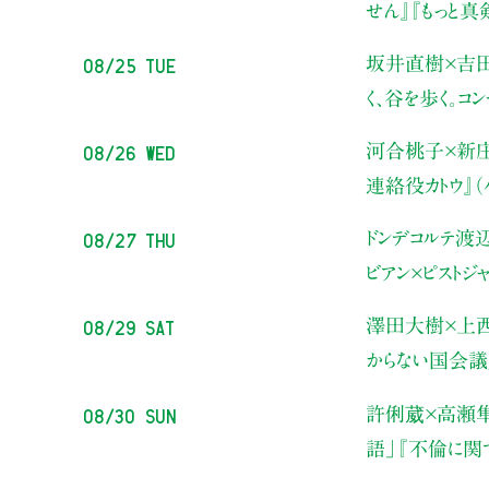
せん』『もっと
08/25 Tue
坂井直樹×吉
く、谷を歩く。コ
08/26 Wed
河合桃子×新
連絡役カトウ』
08/27 Thu
ドンデコルテ渡
ビアン×ピストジ
08/29 Sat
澤田大樹×上
からない国会議
08/30 Sun
許俐葳×高瀬
語」
『不倫に関