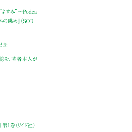
よすみ”
〜Podca
ムの眺め』（SOR
記念
伏線を、著者本人が
第1巻（リイド社）