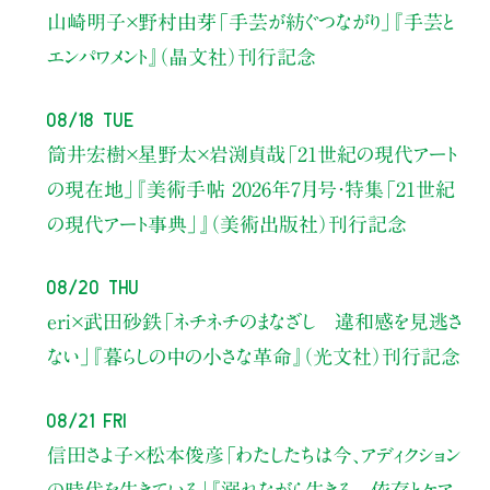
山崎明子×野村由芽
「手芸が紡ぐつながり」
『手芸と
エンパワメント』（晶文社）刊行記念
08/18 Tue
筒井宏樹×星野太×岩渕貞哉
「21世紀の現代アート
の現在地」
『美術手帖 2026年7月号・
特集「21世紀
の現代アート事典」』（美術出版社）刊行記念
08/20 Thu
eri×武田砂鉄
「ネチネチのまなざし 違和感を見逃さ
ない」
『暮らしの中の小さな革命』（光文社）刊行記念
08/21 Fri
信田さよ子×松本俊彦
「わたしたちは今、アディクション
の時代を生きている」
『溺れながら生きる 依存とケア