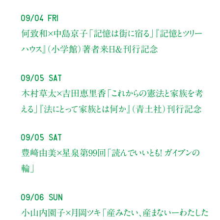
09/04 Fri
何致和×中島京子
「記憶は街に宿る」
『記憶とツリー
ハウス』（小学館）著者来日＆刊行記念
09/05 Sat
木村草太×吉田恵里香
「これからの憲法と家族を考
える」
『法にとって家族とは何か』（青土社）刊行記念
09/05 Sat
豊﨑由美×星泉
第99回「読んでいいとも！ ガイブンの
輪」
09/06 Sun
小山内園子×月岡ツキ
「産みたい、産まないーわたした