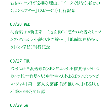
昔もコンセプトが必要な理由」
『ピークではなく、谷を歩
く。コンセプター』（スピーディ）刊行記念
08/26 Wed
河合桃子×新庄耕
「 “地面師”に惹かれた者たち〜ノ
ンフィクションと小説の境界線〜 」
『地面師連絡役カト
ウ』（小学館）刊行記念
08/27 Thu
ドンデコルテ渡辺銀次×ドンデコルテ小橋共作×そいつ
どいつ松本竹馬×もう中学生×あわよくばファビアン×ピ
ストジャム
「第一芸人文芸部 俺の推し本。」（BSよしも
と）
第30回公開収録
08/29 Sat