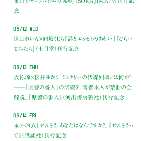
集』『ジャングルジムの眺め』（SORAJIMA）W刊行記
念
08/12 Wed
道山れいん×向坂くじら
「詩とエッセイのあわい」
『ひらい
てみたら』（七月堂）刊行記念
08/13 Thu
天祢涼×松井ゆかり
「ミステリーの伏線回収とは何か？
――『県警の番人』の伏線を、著者本人が禁断の全
解説」
『県警の番人』（河出書房新社）刊行記念
08/14 Fri
永井玲衣
「せんそう、あなたはなんですか？」
『せんそうっ
て』（講談社）刊行記念