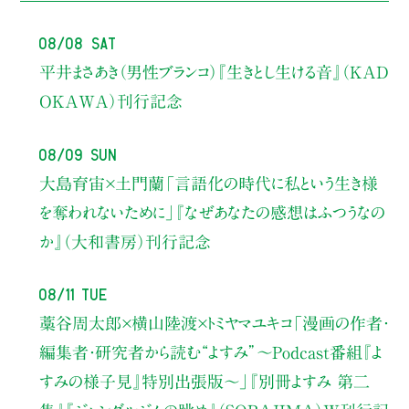
08/08 Sat
平井まさあき（男性ブランコ）
『生きとし生ける音』（KAD
OKAWA）刊行記念
08/09 Sun
大島育宙×土門蘭
「言語化の時代に私という生き様
を奪われないために」
『なぜあなたの感想はふつうなの
か』（大和書房）刊行記念
08/11 Tue
藁谷周太郎×横山陸渡×トミヤマユキコ
「漫画の作者・
編集者・研究者から読む“よすみ”
〜Podcast番組『よ
すみの様子見』特別出張版〜」
『別冊よすみ 第二