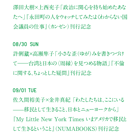
澤田大樹×上西充子
「政治に関心を持ち始めたあな
たへ」
『永田町の人をウォッチしてみた：よくわからない国
会議員の仕事』（カンゼン）刊行記念
08/30 Sun
許俐葳×高瀬隼子
「小さな歪（ゆが）みを書きつづけ
て――
台湾と日本の〈周縁〉を見つめる物語」
『不倫
に関する、ちょっとした疑問』刊行記念
09/01 Tue
佐久間裕美子×金井真紀 「わたしたちは、ここにいる
——移民として生きること、日本とニューヨークから」
『My Little New York Times いまアメリカで移民と
して生きるということ』（NUMABOOKS）刊行記念