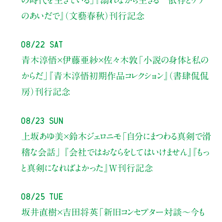
のあいだで』（文藝春秋）刊行記念
08/22 Sat
青木淳悟×伊藤亜紗×佐々木敦
「小説の身体と私の
からだ」
『青木淳悟初期作品コレクション』（書肆侃侃
房）刊行記念
08/23 Sun
上坂あゆ美×鈴木ジェロニモ
「自分にまつわる真剣で滑
稽な会話」
『会社ではおならをしてはいけません』『もっ
と真剣になればよかった』W刊行記念
08/25 Tue
坂井直樹×吉田将英
「新旧コンセプター対談～今も