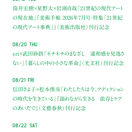
筒井宏樹×星野太×岩渕貞哉
「21世紀の現代アート
の現在地」
『美術手帖 2026年7月号・
特集「21世紀
の現代アート事典」』（美術出版社）刊行記念
08/20 Thu
eri×武田砂鉄
「ネチネチのまなざし 違和感を見逃さ
ない」
『暮らしの中の小さな革命』（光文社）刊行記念
08/21 Fri
信田さよ子×松本俊彦
「わたしたちは今、アディクション
の時代を生きている」
『溺れながら生きる 依存とケア
のあいだで』（文藝春秋）刊行記念
08/22 Sat