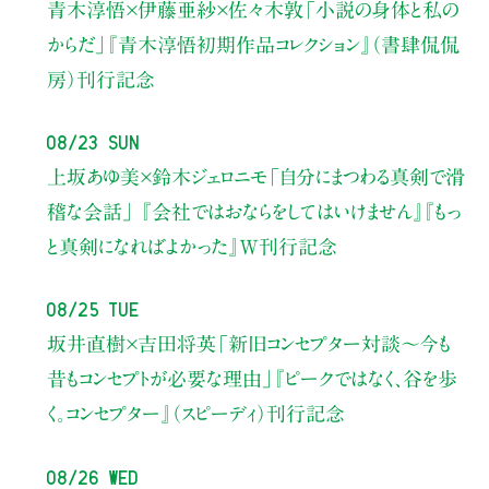
青木淳悟×伊藤亜紗×佐々木敦
「小説の身体と私の
からだ」
『青木淳悟初期作品コレクション』（書肆侃侃
房）刊行記念
08/23 Sun
上坂あゆ美×鈴木ジェロニモ
「自分にまつわる真剣で滑
稽な会話」
『会社ではおならをしてはいけません』『もっ
と真剣になればよかった』W刊行記念
08/25 Tue
坂井直樹×吉田将英
「新旧コンセプター対談～今も
昔もコンセプトが必要な理由」
『ピークではなく、谷を歩
く。コンセプター』（スピーディ）刊行記念
08/26 Wed