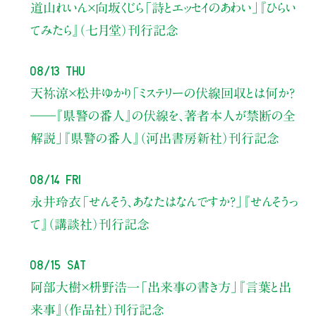
道山れいん×向坂くじら
「詩とエッセイのあわい」
『ひらい
てみたら』（七月堂）刊行記念
08/13 Thu
天祢涼×松井ゆかり
「ミステリーの伏線回収とは何か？
――『県警の番人』の伏線を、著者本人が禁断の全
解説」
『県警の番人』（河出書房新社）刊行記念
08/14 Fri
永井玲衣
「せんそう、あなたはなんですか？」
『せんそうっ
て』（講談社）刊行記念
08/15 Sat
阿部大樹×枡野浩一
「出来事の書き方」
『言葉と出
来事』（作品社）刊行記念