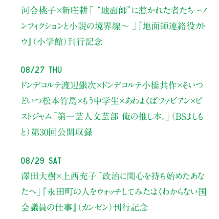
河合桃子×新庄耕
「 “地面師”に惹かれた者たち〜ノ
ンフィクションと小説の境界線〜 」
『地面師連絡役カト
ウ』（小学館）刊行記念
08/27 Thu
ドンデコルテ渡辺銀次×ドンデコルテ小橋共作×そいつ
どいつ松本竹馬×もう中学生×あわよくばファビアン×ピ
ストジャム
「第一芸人文芸部 俺の推し本。」（BSよしも
と）
第30回公開収録
08/29 Sat
澤田大樹×上西充子
「政治に関心を持ち始めたあな
たへ」
『永田町の人をウォッチしてみた：よくわからない国
会議員の仕事』（カンゼン）刊行記念