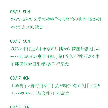
08/16 Sun
フィクショネス 文学の教室
「宮沢賢治の世界」を3ヶ月
かけてじっくりと読む
08/16 Sun
ZON×中村正人
「東京の片隅から、隣国を想う」
『ニ
ーハオ、おいしい東京日和。』第1巻（リイド社）
『ガチ中
華移民』（太田出版）W刊行記念
08/17 Mon
山崎明子×野村由芽
「手芸が紡ぐつながり」
『手芸と
エンパワメント』（晶文社）刊行記念
08/18 Tue