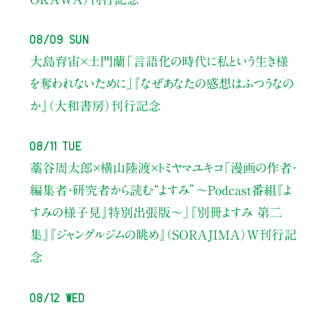
08/09 Sun
大島育宙×土門蘭
「言語化の時代に私という生き様
を奪われないために」
『なぜあなたの感想はふつうなの
か』（大和書房）刊行記念
08/11 Tue
藁谷周太郎×横山陸渡×トミヤマユキコ
「漫画の作者・
編集者・研究者から読む“よすみ”
〜Podcast番組『よ
すみの様子見』特別出張版〜」
『別冊よすみ 第二
集』『ジャングルジムの眺め』（SORAJIMA）W刊行記
念
08/12 Wed