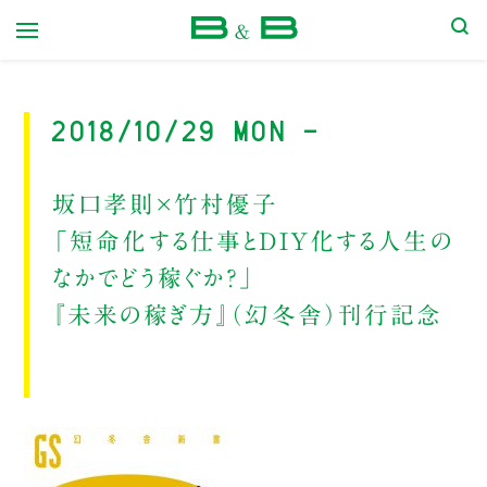
本屋 B&B
2018/10/29 Mon -
坂口孝則×竹村優子
「短命化する仕事とDIY化する人生の
なかでどう稼ぐか？」
『未来の稼ぎ方』（幻冬舎）刊行記念