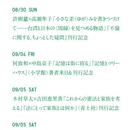
08/30 Sun
許俐葳×高瀬隼子
「小さな歪（ゆが）みを書きつづけ
て――
台湾と日本の〈周縁〉を見つめる物語」
『不倫
に関する、ちょっとした疑問』刊行記念
09/04 Fri
何致和×中島京子
「記憶は街に宿る」
『記憶とツリー
ハウス』（小学館）著者来日＆刊行記念
09/05 Sat
木村草太×吉田恵里香
「これからの憲法と家族を考
える」
『法にとって家族とは何か』（青土社）刊行記念
09/05 Sat