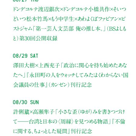
ドンデコルテ渡辺銀次×ドンデコルテ小橋共作×そいつ
どいつ松本竹馬×もう中学生×あわよくばファビアン×ピ
ストジャム
「第一芸人文芸部 俺の推し本。」（BSよしも
と）
第30回公開収録
08/29 Sat
澤田大樹×上西充子
「政治に関心を持ち始めたあな
たへ」
『永田町の人をウォッチしてみた：よくわからない国
会議員の仕事』（カンゼン）刊行記念
08/30 Sun
許俐葳×高瀬隼子
「小さな歪（ゆが）みを書きつづけ
て――
台湾と日本の〈周縁〉を見つめる物語」
『不倫
に関する、ちょっとした疑問』刊行記念