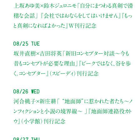
上坂あゆ美×鈴木ジェロニモ
「自分にまつわる真剣で滑
稽な会話」
『会社ではおならをしてはいけません』『もっ
と真剣になればよかった』W刊行記念
08/25 Tue
坂井直樹×吉田将英
「新旧コンセプター対談～今も
昔もコンセプトが必要な理由」
『ピークではなく、谷を歩
く。コンセプター』（スピーディ）刊行記念
08/26 Wed
河合桃子×新庄耕
「 “地面師”に惹かれた者たち〜ノ
ンフィクションと小説の境界線〜 」
『地面師連絡役カト
ウ』（小学館）刊行記念
08/27 Thu