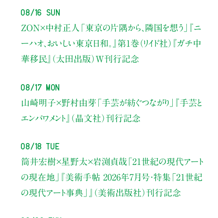
08/16 Sun
ZON×中村正人
「東京の片隅から、隣国を想う」
『ニ
ーハオ、おいしい東京日和。』第1巻（リイド社）
『ガチ中
華移民』（太田出版）W刊行記念
08/17 Mon
山崎明子×野村由芽
「手芸が紡ぐつながり」
『手芸と
エンパワメント』（晶文社）刊行記念
08/18 Tue
筒井宏樹×星野太×岩渕貞哉
「21世紀の現代アート
の現在地」
『美術手帖 2026年7月号・
特集「21世紀
の現代アート事典」』（美術出版社）刊行記念