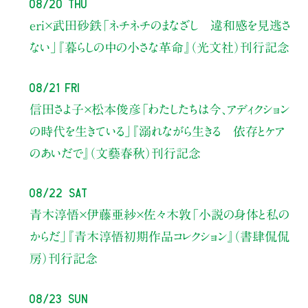
08/20 Thu
eri×武田砂鉄
「ネチネチのまなざし 違和感を見逃さ
ない」
『暮らしの中の小さな革命』（光文社）刊行記念
08/21 Fri
信田さよ子×松本俊彦
「わたしたちは今、アディクション
の時代を生きている」
『溺れながら生きる 依存とケア
のあいだで』（文藝春秋）刊行記念
08/22 Sat
青木淳悟×伊藤亜紗×佐々木敦
「小説の身体と私の
からだ」
『青木淳悟初期作品コレクション』（書肆侃侃
房）刊行記念
08/23 Sun