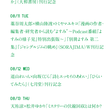
か』（大和書房）刊行記念
08/11 Tue
藁谷周太郎×横山陸渡×トミヤマユキコ
「漫画の作者・
編集者・研究者から読む“よすみ”
〜Podcast番組『よ
すみの様子見』特別出張版〜」
『別冊よすみ 第二
集』『ジャングルジムの眺め』（SORAJIMA）W刊行記
念
08/12 Wed
道山れいん×向坂くじら
「詩とエッセイのあわい」
『ひらい
てみたら』（七月堂）刊行記念
08/13 Thu
天祢涼×松井ゆかり
「ミステリーの伏線回収とは何か？