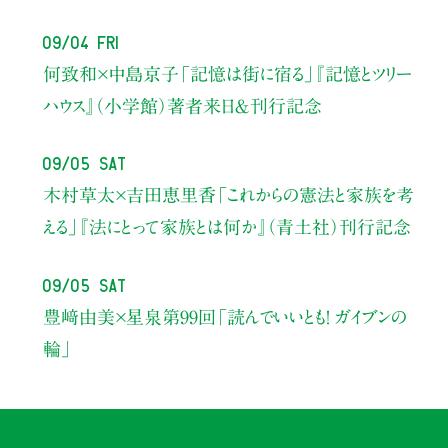
09/04 Fri
何致和×中島京子
「記憶は街に宿る」
『記憶とツリー
ハウス』（小学館）著者来日＆刊行記念
09/05 Sat
木村草太×吉田恵里香
「これからの憲法と家族を考
える」
『法にとって家族とは何か』（青土社）刊行記念
09/05 Sat
豊﨑由美×星泉
第99回「読んでいいとも！ ガイブンの
輪」