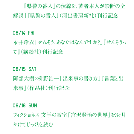
――『県警の番人』の伏線を、著者本人が禁断の全
解説」
『県警の番人』（河出書房新社）刊行記念
08/14 Fri
永井玲衣
「せんそう、あなたはなんですか？」
『せんそうっ
て』（講談社）刊行記念
08/15 Sat
阿部大樹×枡野浩一
「出来事の書き方」
『言葉と出
来事』（作品社）刊行記念
08/16 Sun
フィクショネス 文学の教室
「宮沢賢治の世界」を3ヶ月
かけてじっくりと読む