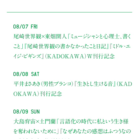
08/07 Fri
尾崎世界観×東畑開人
「ミュージシャンと心理士、書く
こと」
『尾崎世界観の書かなかったこと日記』『ミドル・エ
イジ・ビギンズ』（KADOKAWA）W刊行記念
08/08 Sat
平井まさあき（男性ブランコ）
『生きとし生ける音』（KAD
OKAWA）刊行記念
08/09 Sun
大島育宙×土門蘭
「言語化の時代に私という生き様
を奪われないために」
『なぜあなたの感想はふつうなの