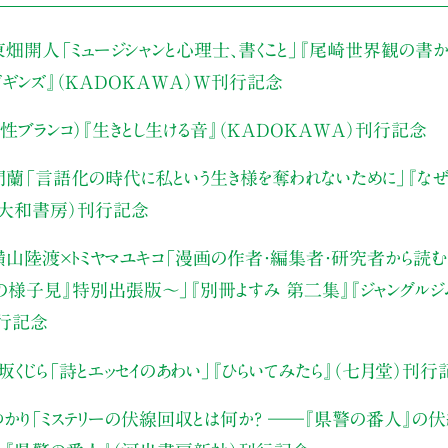
東畑開人
「ミュージシャンと心理士、書くこと」
『尾崎世界観の書か
・ビギンズ』（KADOKAWA）W刊行記念
性ブランコ）
『生きとし生ける音』（KADOKAWA）刊行記念
門蘭
「言語化の時代に私という生き様を奪われないために」
『な
（大和書房）刊行記念
山陸渡×トミヤマユキコ
「漫画の作者・編集者・研究者から読む“
みの様子見』特別出張版〜」
『別冊よすみ 第二集』『ジャングルジ
刊行記念
坂くじら
「詩とエッセイのあわい」
『ひらいてみたら』（七月堂）刊行
かり
「ミステリーの伏線回収とは何か？ ――『県警の番人』の