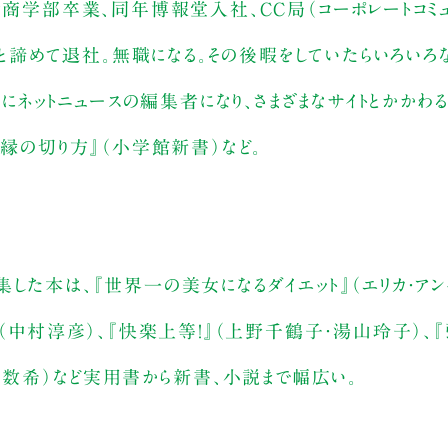
学商学部卒業、同年博報堂入社、CC局（コーポレートコミ
ないと諦めて退社。無職になる。その後暇をしていたらいろい
年にネットニュースの編集者になり、さまざまなサイトとかかわ
『縁の切り方』（小学館新書）など。
した本は、『世界一の美女になるダイエット』（エリカ・アン
』（中村淳彦）、『快楽上等！』（上野千鶴子・湯山玲子）、『
藤沢数希）など実用書から新書、小説まで幅広い。