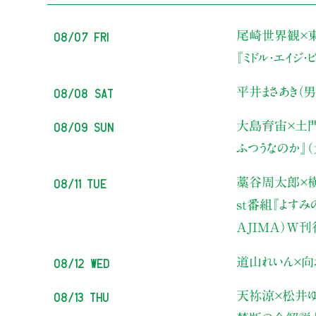
08/07 Fri
尾崎世界観×
『ミドル・エイジ
08/08 Sat
平井まさあき（男
08/09 Sun
大島育宙×土
ふつうなのか』
08/11 Tue
藁谷周太郎×横
st番組『よす
AJIMA）W
08/12 Wed
道山れいん×向
08/13 Thu
天祢涼×松井ゆ