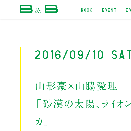
BOOK
EVENT
E
本屋 B&B
2016/09/10 Sa
山形豪×山脇愛理
「砂漠の太陽、ライオ
カ」