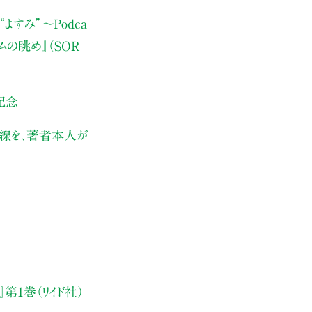
よすみ”
〜Podca
ムの眺め』（SOR
記念
伏線を、著者本人が
第1巻（リイド社）