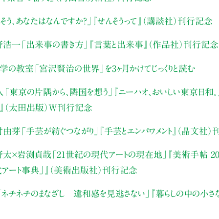
そう、あなたはなんですか？」
『せんそうって』（講談社）刊行記念
野浩一
「出来事の書き方」
『言葉と出来事』（作品社）刊行記念
文学の教室
「宮沢賢治の世界」を3ヶ月かけてじっくりと読む
人
「東京の片隅から、隣国を想う」
『ニーハオ、おいしい東京日和。』
』（太田出版）W刊行記念
村由芽
「手芸が紡ぐつながり」
『手芸とエンパワメント』（晶文社）
野太×岩渕貞哉
「21世紀の現代アートの現在地」
『美術手帖 20
代アート事典」』（美術出版社）刊行記念
「ネチネチのまなざし 違和感を見逃さない」
『暮らしの中の小さ