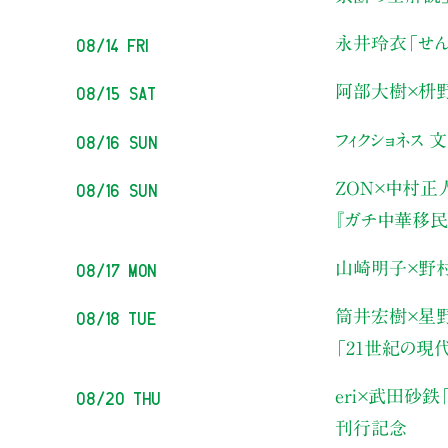
08/14 Fri
永井玲衣
「せん
08/15 Sat
阿部大樹×枡
08/16 Sun
フィクショネス 
08/16 Sun
ZON×中村正
『ガチ中華移民
08/17 Mon
山崎明子×野
08/18 Tue
筒井宏樹×星
「21世紀の現
08/20 Thu
eri×武田砂鉄
刊行記念