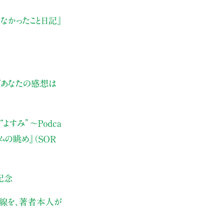
なかったこと日記』
ぜあなたの感想は
よすみ”
〜Podca
ムの眺め』（SOR
記念
伏線を、著者本人が