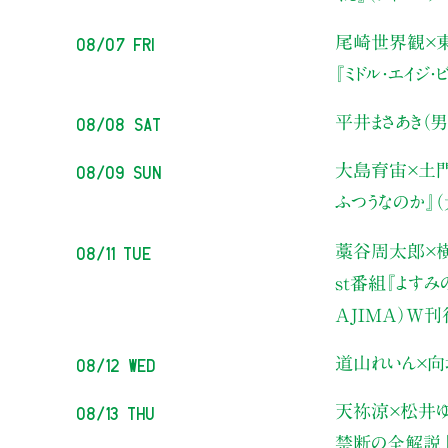
08/07 Fri
尾崎世界観×
『ミドル・エイジ
08/08 Sat
平井まさあき（男
08/09 Sun
大島育宙×土
ふつうなのか』
08/11 Tue
藁谷周太郎×横
st番組『よす
AJIMA）W
08/12 Wed
道山れいん×向
08/13 Thu
天祢涼×松井ゆ
禁断の全解説