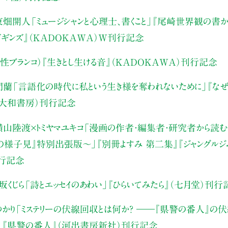
東畑開人
「ミュージシャンと心理士、書くこと」
『尾崎世界観の書か
・ビギンズ』（KADOKAWA）W刊行記念
性ブランコ）
『生きとし生ける音』（KADOKAWA）刊行記念
門蘭
「言語化の時代に私という生き様を奪われないために」
『な
（大和書房）刊行記念
山陸渡×トミヤマユキコ
「漫画の作者・編集者・研究者から読む“
みの様子見』特別出張版〜」
『別冊よすみ 第二集』『ジャングルジ
刊行記念
坂くじら
「詩とエッセイのあわい」
『ひらいてみたら』（七月堂）刊行
かり
「ミステリーの伏線回収とは何か？ ――『県警の番人』の
」
『県警の番人』（河出書房新社）刊行記念