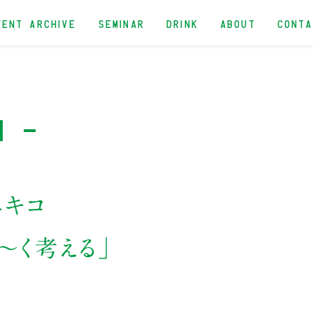
VENT ARCHIVE
SEMINAR
DRINK
ABOUT
CONT
n -
ユキコ
〜く考える」
念