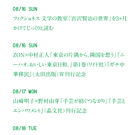
08/16 Sun
フィクショネス 文学の教室
「宮沢賢治の世界」を3ヶ月
かけてじっくりと読む
08/16 Sun
ZON×中村正人
「東京の片隅から、隣国を想う」
『ニ
ーハオ、おいしい東京日和。』第1巻（リイド社）
『ガチ中
華移民』（太田出版）W刊行記念
08/17 Mon
山崎明子×野村由芽
「手芸が紡ぐつながり」
『手芸と
エンパワメント』（晶文社）刊行記念
08/18 Tue