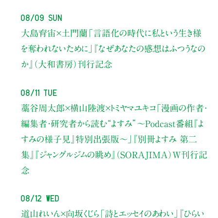
08/09 Sun
大島育宙×土門蘭
「言語化の時代に私という生き様
を奪われないために」
『なぜあなたの感想はふつうなの
か』（大和書房）刊行記念
08/11 Tue
藁谷周太郎×横山陸渡×トミヤマユキコ
「漫画の作者・
編集者・研究者から読む“よすみ”
〜Podcast番組『よ
すみの様子見』特別出張版〜」
『別冊よすみ 第二
集』『ジャングルジムの眺め』（SORAJIMA）W刊行記
念
08/12 Wed
道山れいん×向坂くじら
「詩とエッセイのあわい」
『ひらい