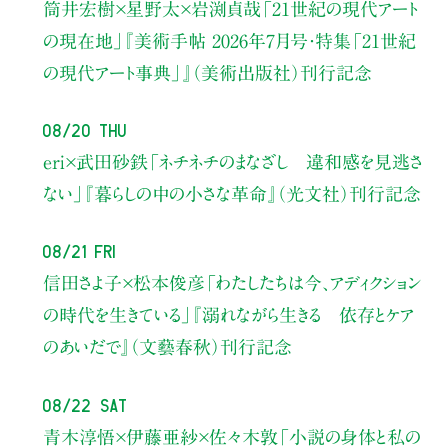
筒井宏樹×星野太×岩渕貞哉
「21世紀の現代アート
の現在地」
『美術手帖 2026年7月号・
特集「21世紀
の現代アート事典」』（美術出版社）刊行記念
08/20 Thu
eri×武田砂鉄
「ネチネチのまなざし 違和感を見逃さ
ない」
『暮らしの中の小さな革命』（光文社）刊行記念
08/21 Fri
信田さよ子×松本俊彦
「わたしたちは今、アディクション
の時代を生きている」
『溺れながら生きる 依存とケア
のあいだで』（文藝春秋）刊行記念
08/22 Sat
青木淳悟×伊藤亜紗×佐々木敦
「小説の身体と私の