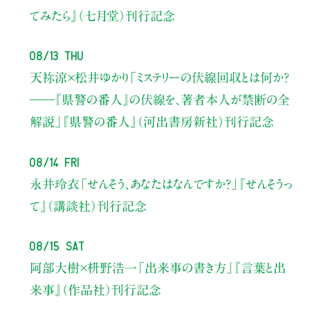
てみたら』（七月堂）刊行記念
08/13 Thu
天祢涼×松井ゆかり
「ミステリーの伏線回収とは何か？
――『県警の番人』の伏線を、著者本人が禁断の全
解説」
『県警の番人』（河出書房新社）刊行記念
08/14 Fri
永井玲衣
「せんそう、あなたはなんですか？」
『せんそうっ
て』（講談社）刊行記念
08/15 Sat
阿部大樹×枡野浩一
「出来事の書き方」
『言葉と出
来事』（作品社）刊行記念