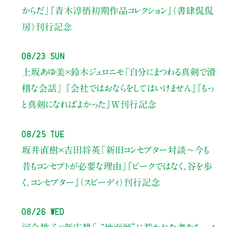
からだ」
『青木淳悟初期作品コレクション』（書肆侃侃
房）刊行記念
08/23 Sun
上坂あゆ美×鈴木ジェロニモ
「自分にまつわる真剣で滑
稽な会話」
『会社ではおならをしてはいけません』『もっ
と真剣になればよかった』W刊行記念
08/25 Tue
坂井直樹×吉田将英
「新旧コンセプター対談～今も
昔もコンセプトが必要な理由」
『ピークではなく、谷を歩
く。コンセプター』（スピーディ）刊行記念
08/26 Wed