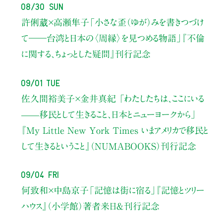
08/30 Sun
許俐葳×高瀬隼子
「小さな歪（ゆが）みを書きつづけ
て――
台湾と日本の〈周縁〉を見つめる物語」
『不倫
に関する、ちょっとした疑問』刊行記念
09/01 Tue
佐久間裕美子×金井真紀 「わたしたちは、ここにいる
——移民として生きること、日本とニューヨークから」
『My Little New York Times いまアメリカで移民と
して生きるということ』（NUMABOOKS）刊行記念
09/04 Fri
何致和×中島京子
「記憶は街に宿る」
『記憶とツリー
ハウス』（小学館）著者来日＆刊行記念