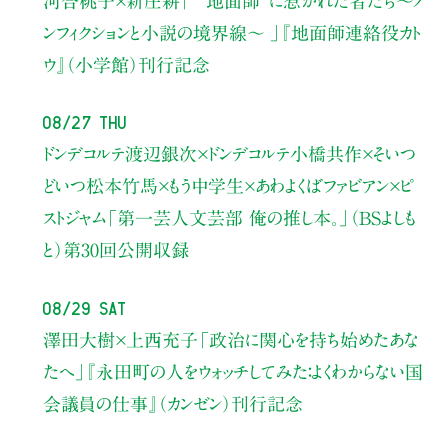
河合桃子×新庄耕
「 “地面師”に惹かれた者たち〜ノ
ンフィクションと小説の境界線〜 」
『地面師連絡役カト
ウ』（小学館）刊行記念
08/27 Thu
ドンデコルテ渡辺銀次×ドンデコルテ小橋共作×そいつ
どいつ松本竹馬×もう中学生×あわよくばファビアン×ピ
ストジャム
「第一芸人文芸部 俺の推し本。」（BSよしも
と）
第30回公開収録
08/29 Sat
澤田大樹×上西充子
「政治に関心を持ち始めたあな
たへ」
『永田町の人をウォッチしてみた：よくわからない国
会議員の仕事』（カンゼン）刊行記念