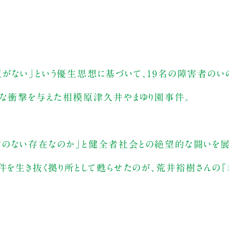
がない」という優生思想に基づいて、19名の障害者のい
きな衝撃を与えた相模原津久井やまゆり園事件。
方のない存在なのか」と健全者社会との絶望的な闘いを
事件を生き抜く拠り所として甦らせたのが、荒井裕樹さんの『