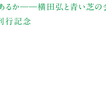
はあるか――横田弘と青い芝の
）刊行記念