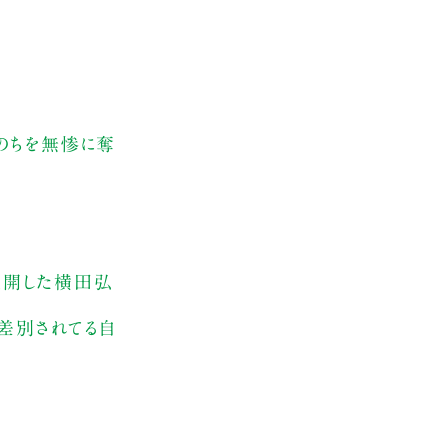
のちを無惨に奪
展開した横田弘
差別されてる自