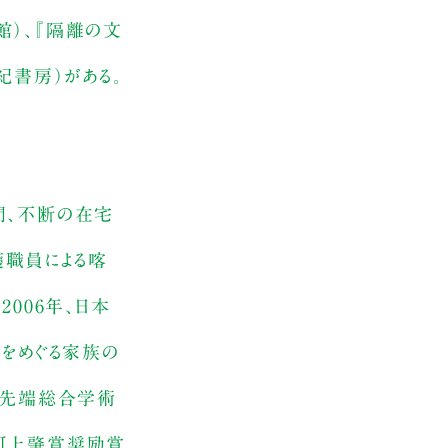
館）、『隔離の文
紀書房）がある。
年間、不断の在宅
介護職員による喀
006年、日本
定をめぐる家族の
院先端総合学術
で河上肇賞奨励賞