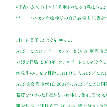
ら「青い芝の会」へ』『差別されてる自覚はある
学──ハンセン病療養所の自己表現史』（書肆アル
川口有美子（かわぐち・ゆみこ）
ALS／MNDサポートセンターさくら会 副理事長
介護を経験。2003年、ケアサポートモモを設立し
痰吸引の拡充を目指し、NPO法人ALS／MND
ALS協会理事就任。2007年、ALS／MN
葛藤をつづった『逝かない身体』で第41回大宅
研究科博士課程修了。2014年、博士論文（