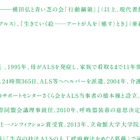
か――横田弘と青い芝の会「行動綱領」』（以上、現代書
ス）、『生きていく絵──アートが人を〈癒す〉とき』（亜
 。1995年、母がALSを発症し、家族で看取るまで11
、24時間365日、ALS等へヘルパーを派遣。2004年、
サポートセンターさくら会をALS当事者の橋本操と設立。2
D国際同盟会議理事就任。2010年、呼吸器装着の意思決
壮一ノンフィクション賞受賞。2013年、立命館大学大学
改稿）「生存の技法ALSの人工呼吸療法をめぐる葛藤」