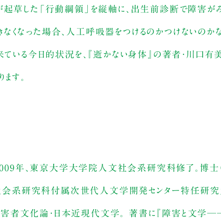
んが起草した「行動綱領」を縦軸に、出生前診断で障害が
なくなった場合、人工呼吸器をつけるのかつけないのか
に来ている今日的状況を、『逝かない身体』の著者・川口有
ります。
 2009年、東京大学大学院人文社会系研究科修了。博士
会系研究科付属次世代人文学開発センター特任研究
害者文化論・日本近現代文学。 著書に『障害と文学──