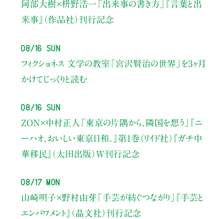
阿部大樹×枡野浩一
「出来事の書き方」
『言葉と出
来事』（作品社）刊行記念
08/16 Sun
フィクショネス 文学の教室
「宮沢賢治の世界」を3ヶ月
かけてじっくりと読む
08/16 Sun
ZON×中村正人
「東京の片隅から、隣国を想う」
『ニ
ーハオ、おいしい東京日和。』第1巻（リイド社）
『ガチ中
華移民』（太田出版）W刊行記念
08/17 Mon
山崎明子×野村由芽
「手芸が紡ぐつながり」
『手芸と
エンパワメント』（晶文社）刊行記念