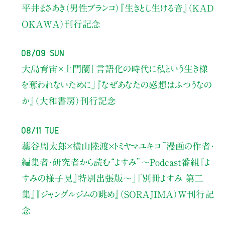
平井まさあき（男性ブランコ）
『生きとし生ける音』（KAD
OKAWA）刊行記念
08/09 Sun
大島育宙×土門蘭
「言語化の時代に私という生き様
を奪われないために」
『なぜあなたの感想はふつうなの
か』（大和書房）刊行記念
08/11 Tue
藁谷周太郎×横山陸渡×トミヤマユキコ
「漫画の作者・
編集者・研究者から読む“よすみ”
〜Podcast番組『よ
すみの様子見』特別出張版〜」
『別冊よすみ 第二
集』『ジャングルジムの眺め』（SORAJIMA）W刊行記
念