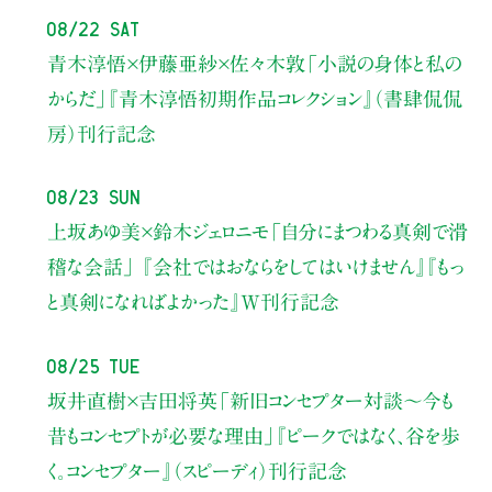
08/22 Sat
青木淳悟×伊藤亜紗×佐々木敦
「小説の身体と私の
からだ」
『青木淳悟初期作品コレクション』（書肆侃侃
房）刊行記念
08/23 Sun
上坂あゆ美×鈴木ジェロニモ
「自分にまつわる真剣で滑
稽な会話」
『会社ではおならをしてはいけません』『もっ
と真剣になればよかった』W刊行記念
08/25 Tue
坂井直樹×吉田将英
「新旧コンセプター対談～今も
昔もコンセプトが必要な理由」
『ピークではなく、谷を歩
く。コンセプター』（スピーディ）刊行記念