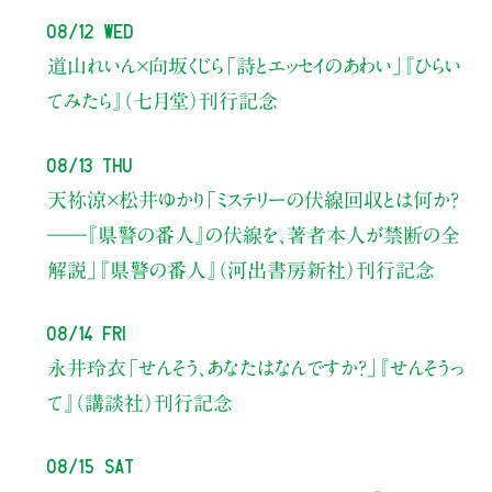
08/12 Wed
道山れいん×向坂くじら
「詩とエッセイのあわい」
『ひらい
てみたら』（七月堂）刊行記念
08/13 Thu
天祢涼×松井ゆかり
「ミステリーの伏線回収とは何か？
――『県警の番人』の伏線を、著者本人が禁断の全
解説」
『県警の番人』（河出書房新社）刊行記念
08/14 Fri
永井玲衣
「せんそう、あなたはなんですか？」
『せんそうっ
て』（講談社）刊行記念
08/15 Sat