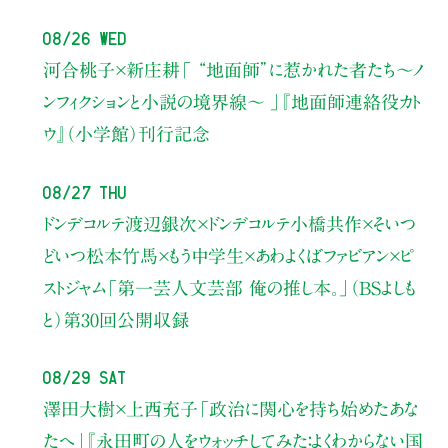
08/26 Wed
河合桃子×新庄耕
「 “地面師”に惹かれた者たち〜ノ
ンフィクションと小説の境界線〜 」
『地面師連絡役カト
ウ』（小学館）刊行記念
08/27 Thu
ドンデコルテ渡辺銀次×ドンデコルテ小橋共作×そいつ
どいつ松本竹馬×もう中学生×あわよくばファビアン×ピ
ストジャム
「第一芸人文芸部 俺の推し本。」（BSよしも
と）
第30回公開収録
08/29 Sat
澤田大樹×上西充子
「政治に関心を持ち始めたあな
たへ」
『永田町の人をウォッチしてみた：よくわからない国