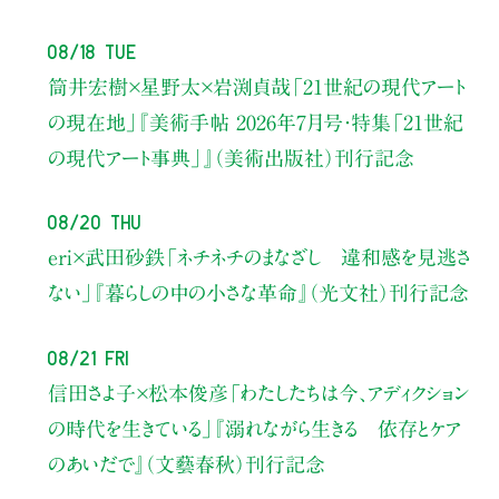
08/18 Tue
筒井宏樹×星野太×岩渕貞哉
「21世紀の現代アート
の現在地」
『美術手帖 2026年7月号・
特集「21世紀
の現代アート事典」』（美術出版社）刊行記念
08/20 Thu
eri×武田砂鉄
「ネチネチのまなざし 違和感を見逃さ
ない」
『暮らしの中の小さな革命』（光文社）刊行記念
08/21 Fri
信田さよ子×松本俊彦
「わたしたちは今、アディクション
の時代を生きている」
『溺れながら生きる 依存とケア
のあいだで』（文藝春秋）刊行記念