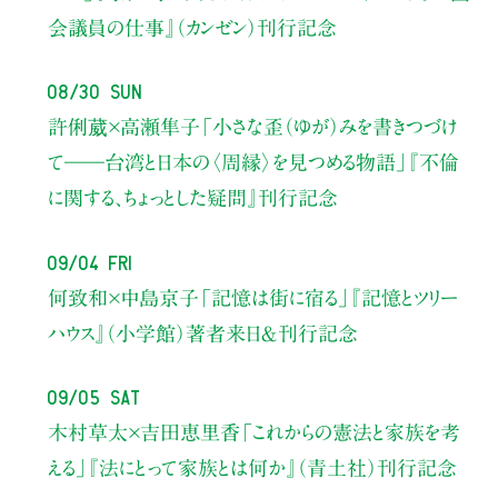
会議員の仕事』（カンゼン）刊行記念
08/30 Sun
許俐葳×高瀬隼子
「小さな歪（ゆが）みを書きつづけ
て――
台湾と日本の〈周縁〉を見つめる物語」
『不倫
に関する、ちょっとした疑問』刊行記念
09/04 Fri
何致和×中島京子
「記憶は街に宿る」
『記憶とツリー
ハウス』（小学館）著者来日＆刊行記念
09/05 Sat
木村草太×吉田恵里香
「これからの憲法と家族を考
える」
『法にとって家族とは何か』（青土社）刊行記念