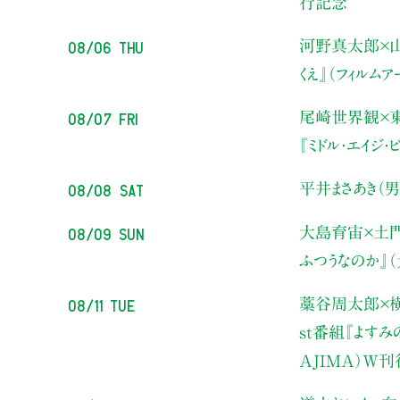
行記念
08/06 Thu
河野真太郎×山
くえ』（フィルム
08/07 Fri
尾崎世界観×
『ミドル・エイジ
08/08 Sat
平井まさあき（男
08/09 Sun
大島育宙×土
ふつうなのか』
08/11 Tue
藁谷周太郎×横
st番組『よす
AJIMA）W