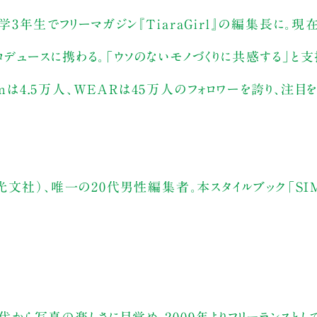
大学3年生でフリーマガジン『TiaraGirl』の編集長に。現
ュースに携わる。「ウソのないモノづくりに共感する」と支
mは4.5万人、WEARは45万人のフォロワーを誇り、注目
』（光文社）、唯一の20代男性編集者。本スタイルブック「SIM