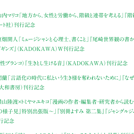
内マリコ
「地方から、女性と労働から、階級と連帯を考える」
『階
アート社）刊行記念
東畑開人
「ミュージシャンと心理士、書くこと」
『尾崎世界観の書か
・ビギンズ』（KADOKAWA）W刊行記念
性ブランコ）
『生きとし生ける音』（KADOKAWA）刊行記念
門蘭
「言語化の時代に私という生き様を奪われないために」
『な
（大和書房）刊行記念
山陸渡×トミヤマユキコ
「漫画の作者・編集者・研究者から読む“
みの様子見』特別出張版〜」
『別冊よすみ 第二集』『ジャングルジ
刊行記念