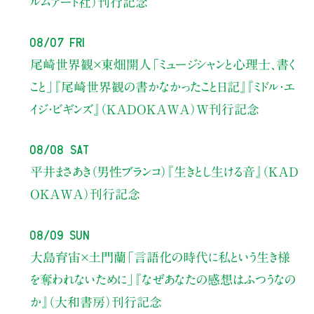
ルムアート社）刊行記念
08/07 Fri
尾崎世界観×東畑開人
「ミュージシャンと心理士、書く
こと」
『尾崎世界観の書かなかったこと日記』『ミドル・エ
イジ・ビギンズ』（KADOKAWA）W刊行記念
08/08 Sat
平井まさあき（男性ブランコ）
『生きとし生ける音』（KAD
OKAWA）刊行記念
08/09 Sun
大島育宙×土門蘭
「言語化の時代に私という生き様
を奪われないために」
『なぜあなたの感想はふつうなの
か』（大和書房）刊行記念