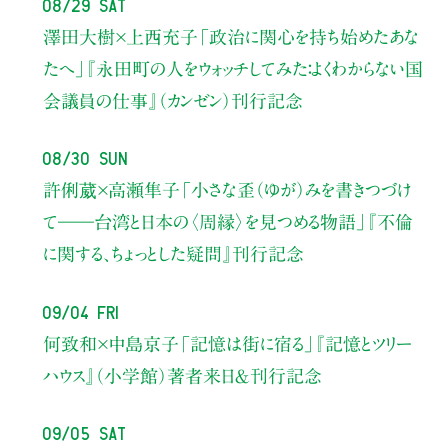
08/29 Sat
澤田大樹×上西充子
「政治に関心を持ち始めたあな
たへ」
『永田町の人をウォッチしてみた：よくわからない国
会議員の仕事』（カンゼン）刊行記念
08/30 Sun
許俐葳×高瀬隼子
「小さな歪（ゆが）みを書きつづけ
て――
台湾と日本の〈周縁〉を見つめる物語」
『不倫
に関する、ちょっとした疑問』刊行記念
09/04 Fri
何致和×中島京子
「記憶は街に宿る」
『記憶とツリー
ハウス』（小学館）著者来日＆刊行記念
09/05 Sat