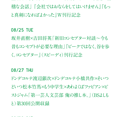
稽な会話」
『会社ではおならをしてはいけません』『もっ
と真剣になればよかった』W刊行記念
08/25 Tue
坂井直樹×吉田将英
「新旧コンセプター対談～今も
昔もコンセプトが必要な理由」
『ピークではなく、谷を歩
く。コンセプター』（スピーディ）刊行記念
08/27 Thu
ドンデコルテ渡辺銀次×ドンデコルテ小橋共作×そいつ
どいつ松本竹馬×もう中学生×あわよくばファビアン×ピ
ストジャム
「第一芸人文芸部 俺の推し本。」（BSよしも
と）
第30回公開収録