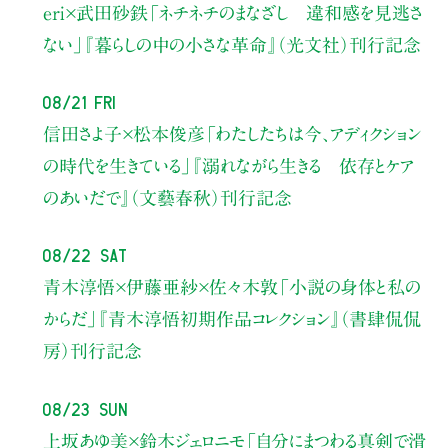
eri×武田砂鉄
「ネチネチのまなざし 違和感を見逃さ
ない」
『暮らしの中の小さな革命』（光文社）刊行記念
08/21 Fri
信田さよ子×松本俊彦
「わたしたちは今、アディクション
の時代を生きている」
『溺れながら生きる 依存とケア
のあいだで』（文藝春秋）刊行記念
08/22 Sat
青木淳悟×伊藤亜紗×佐々木敦
「小説の身体と私の
からだ」
『青木淳悟初期作品コレクション』（書肆侃侃
房）刊行記念
08/23 Sun
上坂あゆ美×鈴木ジェロニモ
「自分にまつわる真剣で滑