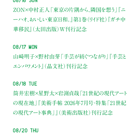
ZON×中村正人
「東京の片隅から、隣国を想う」
『ニ
ーハオ、おいしい東京日和。』第1巻（リイド社）
『ガチ中
華移民』（太田出版）W刊行記念
08/17 Mon
山崎明子×野村由芽
「手芸が紡ぐつながり」
『手芸と
エンパワメント』（晶文社）刊行記念
08/18 Tue
筒井宏樹×星野太×岩渕貞哉
「21世紀の現代アート
の現在地」
『美術手帖 2026年7月号・
特集「21世紀
の現代アート事典」』（美術出版社）刊行記念
08/20 Thu