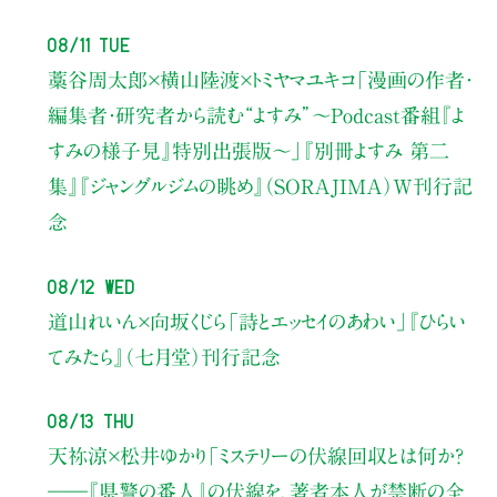
08/11 Tue
藁谷周太郎×横山陸渡×トミヤマユキコ
「漫画の作者・
編集者・研究者から読む“よすみ”
〜Podcast番組『よ
すみの様子見』特別出張版〜」
『別冊よすみ 第二
集』『ジャングルジムの眺め』（SORAJIMA）W刊行記
念
08/12 Wed
道山れいん×向坂くじら
「詩とエッセイのあわい」
『ひらい
てみたら』（七月堂）刊行記念
08/13 Thu
天祢涼×松井ゆかり
「ミステリーの伏線回収とは何か？
――『県警の番人』の伏線を、著者本人が禁断の全