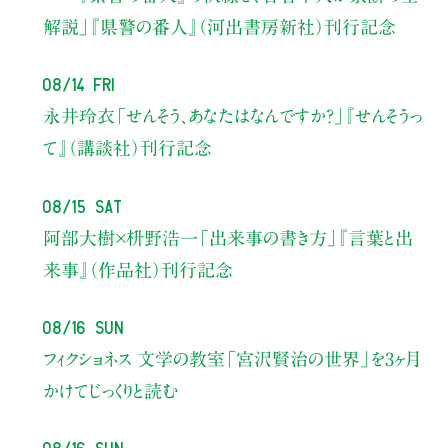
解説」
『県警の番人』（河出書房新社）刊行記念
08/14 Fri
永井玲衣
「せんそう、あなたはなんですか？」
『せんそうっ
て』（講談社）刊行記念
08/15 Sat
阿部大樹×枡野浩一
「出来事の書き方」
『言葉と出
来事』（作品社）刊行記念
08/16 Sun
フィクショネス 文学の教室
「宮沢賢治の世界」を3ヶ月
かけてじっくりと読む
08/16 Sun