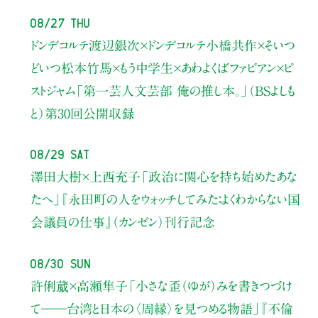
08/27 Thu
ドンデコルテ渡辺銀次×ドンデコルテ小橋共作×そいつ
どいつ松本竹馬×もう中学生×あわよくばファビアン×ピ
ストジャム
「第一芸人文芸部 俺の推し本。」（BSよしも
と）
第30回公開収録
08/29 Sat
澤田大樹×上西充子
「政治に関心を持ち始めたあな
たへ」
『永田町の人をウォッチしてみた：よくわからない国
会議員の仕事』（カンゼン）刊行記念
08/30 Sun
許俐葳×高瀬隼子
「小さな歪（ゆが）みを書きつづけ
て――
台湾と日本の〈周縁〉を見つめる物語」
『不倫