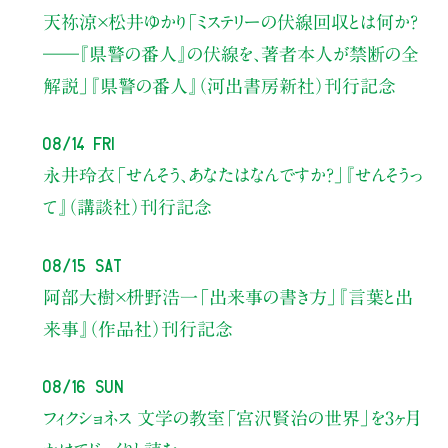
天祢涼×松井ゆかり
「ミステリーの伏線回収とは何か？
――『県警の番人』の伏線を、著者本人が禁断の全
解説」
『県警の番人』（河出書房新社）刊行記念
08/14 Fri
永井玲衣
「せんそう、あなたはなんですか？」
『せんそうっ
て』（講談社）刊行記念
08/15 Sat
阿部大樹×枡野浩一
「出来事の書き方」
『言葉と出
来事』（作品社）刊行記念
08/16 Sun
フィクショネス 文学の教室
「宮沢賢治の世界」を3ヶ月