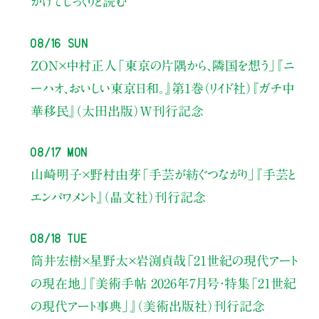
かけてじっくりと読む
08/16 Sun
ZON×中村正人
「東京の片隅から、隣国を想う」
『ニ
ーハオ、おいしい東京日和。』第1巻（リイド社）
『ガチ中
華移民』（太田出版）W刊行記念
08/17 Mon
山崎明子×野村由芽
「手芸が紡ぐつながり」
『手芸と
エンパワメント』（晶文社）刊行記念
08/18 Tue
筒井宏樹×星野太×岩渕貞哉
「21世紀の現代アート
の現在地」
『美術手帖 2026年7月号・
特集「21世紀
の現代アート事典」』（美術出版社）刊行記念