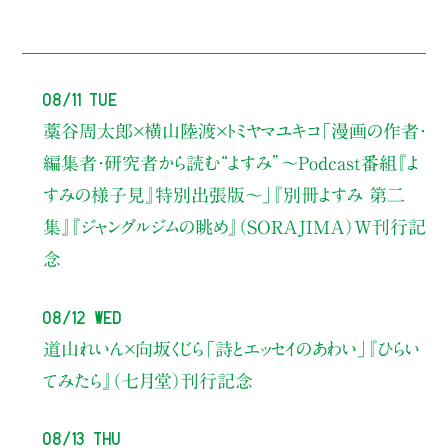
08/11 Tue
藁谷周太郎×横山陸渡×トミヤマユキコ
「漫画の作者・
編集者・研究者から読む“よすみ”
〜Podcast番組『よ
すみの様子見』特別出張版〜」
『別冊よすみ 第二
集』『ジャングルジムの眺め』（SORAJIMA）W刊行記
念
08/12 Wed
道山れいん×向坂くじら
「詩とエッセイのあわい」
『ひらい
てみたら』（七月堂）刊行記念
08/13 Thu