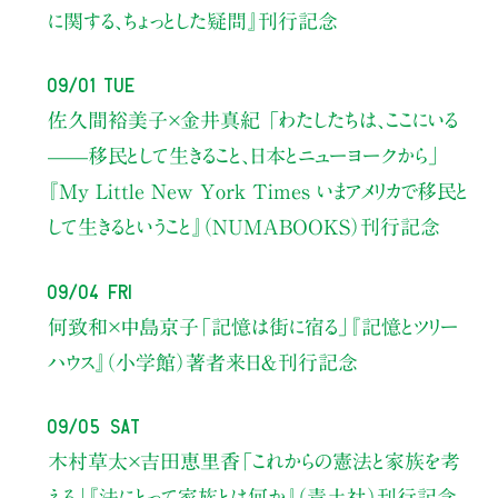
に関する、ちょっとした疑問』刊行記念
09/01 Tue
佐久間裕美子×金井真紀 「わたしたちは、ここにいる
——移民として生きること、日本とニューヨークから」
『My Little New York Times いまアメリカで移民と
して生きるということ』（NUMABOOKS）刊行記念
09/04 Fri
何致和×中島京子
「記憶は街に宿る」
『記憶とツリー
ハウス』（小学館）著者来日＆刊行記念
09/05 Sat
木村草太×吉田恵里香
「これからの憲法と家族を考
える」
『法にとって家族とは何か』（青土社）刊行記念