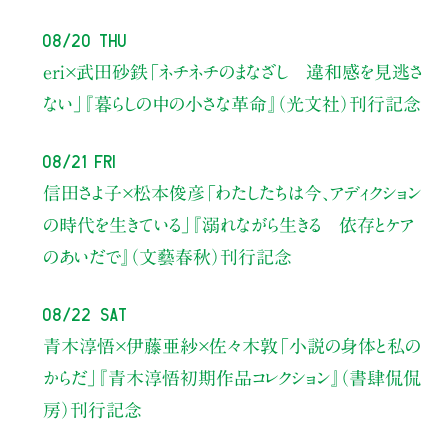
08/20 Thu
eri×武田砂鉄
「ネチネチのまなざし 違和感を見逃さ
ない」
『暮らしの中の小さな革命』（光文社）刊行記念
08/21 Fri
信田さよ子×松本俊彦
「わたしたちは今、アディクション
の時代を生きている」
『溺れながら生きる 依存とケア
のあいだで』（文藝春秋）刊行記念
08/22 Sat
青木淳悟×伊藤亜紗×佐々木敦
「小説の身体と私の
からだ」
『青木淳悟初期作品コレクション』（書肆侃侃
房）刊行記念