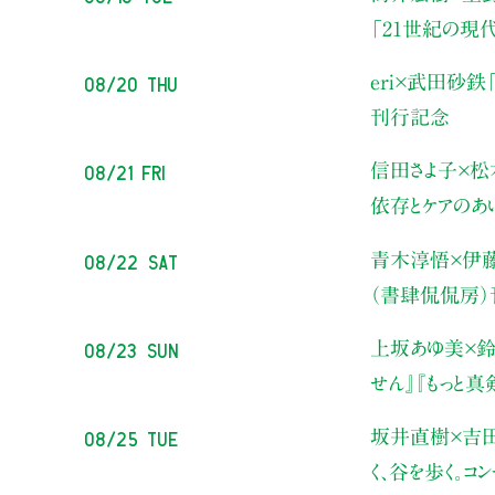
「21世紀の現
08/20 Thu
eri×武田砂鉄
刊行記念
08/21 Fri
信田さよ子×松
依存とケアのあ
08/22 Sat
青木淳悟×伊
（書肆侃侃房
08/23 Sun
上坂あゆ美×鈴
せん』『もっと
08/25 Tue
坂井直樹×吉
く、谷を歩く。コ