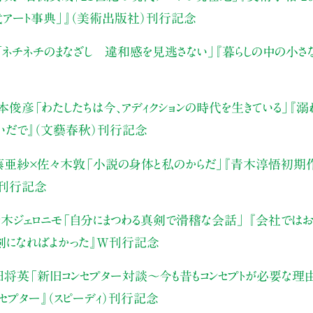
代アート事典」』（美術出版社）刊行記念
「ネチネチのまなざし 違和感を見逃さない」
『暮らしの中の小さ
本俊彦
「わたしたちは今、アディクションの時代を生きている」
『溺
いだで』（文藝春秋）刊行記念
藤亜紗×佐々木敦
「小説の身体と私のからだ」
『青木淳悟初期作
）刊行記念
木ジェロニモ
「自分にまつわる真剣で滑稽な会話」
『会社ではお
真剣になればよかった』W刊行記念
田将英
「新旧コンセプター対談～今も昔もコンセプトが必要な理
ンセプター』（スピーディ）刊行記念