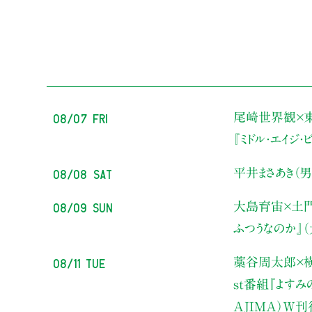
08/07 Fri
尾崎世界観×
『ミドル・エイジ
08/08 Sat
平井まさあき（男
08/09 Sun
大島育宙×土
ふつうなのか』
08/11 Tue
藁谷周太郎×横
st番組『よす
AJIMA）W