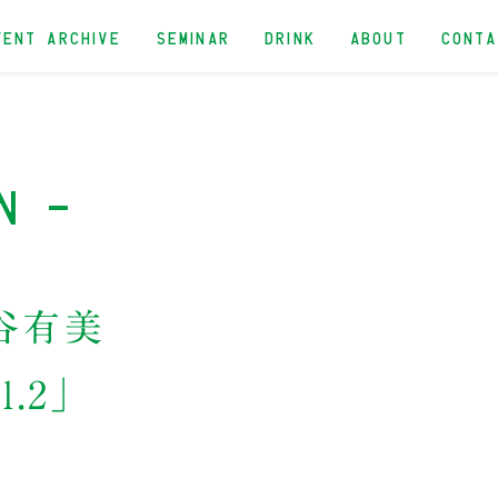
VENT ARCHIVE
SEMINAR
DRINK
ABOUT
CONT
n -
古谷有美
.2」