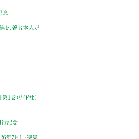
記念
伏線を、著者本人が
第1巻（リイド社）
刊行記念
26年7月号・
特集