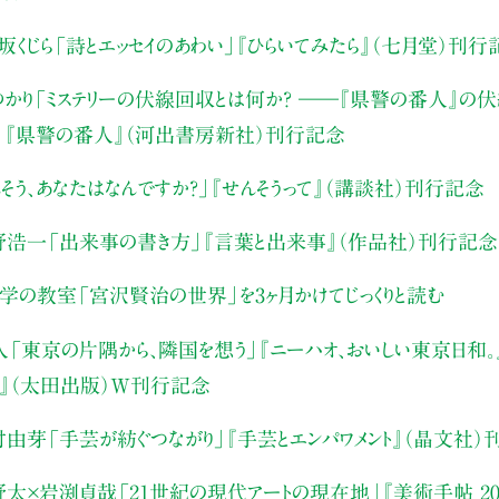
坂くじら
「詩とエッセイのあわい」
『ひらいてみたら』（七月堂）刊行
かり
「ミステリーの伏線回収とは何か？ ――『県警の番人』の
」
『県警の番人』（河出書房新社）刊行記念
そう、あなたはなんですか？」
『せんそうって』（講談社）刊行記念
野浩一
「出来事の書き方」
『言葉と出来事』（作品社）刊行記念
文学の教室
「宮沢賢治の世界」を3ヶ月かけてじっくりと読む
人
「東京の片隅から、隣国を想う」
『ニーハオ、おいしい東京日和。』
』（太田出版）W刊行記念
村由芽
「手芸が紡ぐつながり」
『手芸とエンパワメント』（晶文社）
野太×岩渕貞哉
「21世紀の現代アートの現在地」
『美術手帖 20