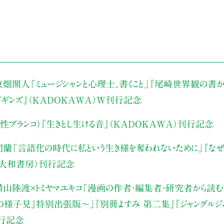
東畑開人
「ミュージシャンと心理士、書くこと」
『尾崎世界観の書か
・ビギンズ』（KADOKAWA）W刊行記念
性ブランコ）
『生きとし生ける音』（KADOKAWA）刊行記念
門蘭
「言語化の時代に私という生き様を奪われないために」
『な
（大和書房）刊行記念
山陸渡×トミヤマユキコ
「漫画の作者・編集者・研究者から読む“
みの様子見』特別出張版〜」
『別冊よすみ 第二集』『ジャングルジ
刊行記念