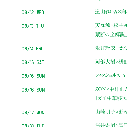
08/12 Wed
道山れいん×向
08/13 Thu
天祢涼×松井ゆ
禁断の全解説
08/14 Fri
永井玲衣
「せん
08/15 Sat
阿部大樹×枡
08/16 Sun
フィクショネス 
08/16 Sun
ZON×中村正
『ガチ中華移民
08/17 Mon
山崎明子×野
08/18 Tue
筒井宏樹×星