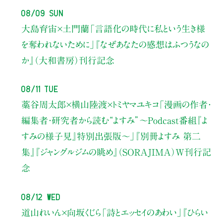
08/09 Sun
大島育宙×土門蘭
「言語化の時代に私という生き様
を奪われないために」
『なぜあなたの感想はふつうなの
か』（大和書房）刊行記念
08/11 Tue
藁谷周太郎×横山陸渡×トミヤマユキコ
「漫画の作者・
編集者・研究者から読む“よすみ”
〜Podcast番組『よ
すみの様子見』特別出張版〜」
『別冊よすみ 第二
集』『ジャングルジムの眺め』（SORAJIMA）W刊行記
念
08/12 Wed
道山れいん×向坂くじら
「詩とエッセイのあわい」
『ひらい