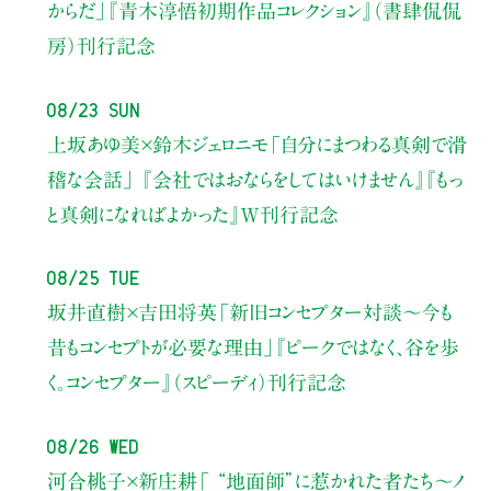
からだ」
『青木淳悟初期作品コレクション』（書肆侃侃
房）刊行記念
08/23 Sun
上坂あゆ美×鈴木ジェロニモ
「自分にまつわる真剣で滑
稽な会話」
『会社ではおならをしてはいけません』『もっ
と真剣になればよかった』W刊行記念
08/25 Tue
坂井直樹×吉田将英
「新旧コンセプター対談～今も
昔もコンセプトが必要な理由」
『ピークではなく、谷を歩
く。コンセプター』（スピーディ）刊行記念
08/26 Wed
河合桃子×新庄耕
「 “地面師”に惹かれた者たち〜ノ