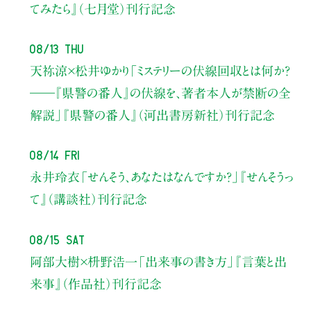
てみたら』（七月堂）刊行記念
08/13 Thu
天祢涼×松井ゆかり
「ミステリーの伏線回収とは何か？
――『県警の番人』の伏線を、著者本人が禁断の全
解説」
『県警の番人』（河出書房新社）刊行記念
08/14 Fri
永井玲衣
「せんそう、あなたはなんですか？」
『せんそうっ
て』（講談社）刊行記念
08/15 Sat
阿部大樹×枡野浩一
「出来事の書き方」
『言葉と出
来事』（作品社）刊行記念