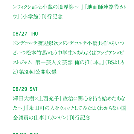
ンフィクションと小説の境界線〜 」
『地面師連絡役カト
ウ』（小学館）刊行記念
08/27 Thu
ドンデコルテ渡辺銀次×ドンデコルテ小橋共作×そいつ
どいつ松本竹馬×もう中学生×あわよくばファビアン×ピ
ストジャム
「第一芸人文芸部 俺の推し本。」（BSよしも
と）
第30回公開収録
08/29 Sat
澤田大樹×上西充子
「政治に関心を持ち始めたあな
たへ」
『永田町の人をウォッチしてみた：よくわからない国
会議員の仕事』（カンゼン）刊行記念