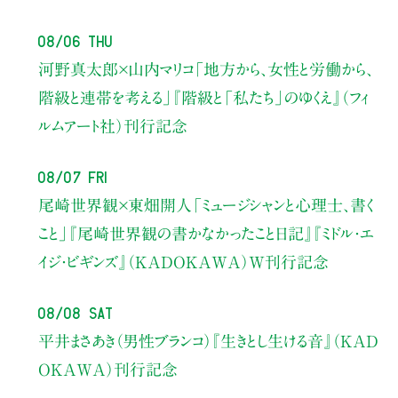
08/06 Thu
河野真太郎×山内マリコ
「地方から、女性と労働から、
階級と連帯を考える」
『階級と「私たち」のゆくえ』（フィ
ルムアート社）刊行記念
08/07 Fri
尾崎世界観×東畑開人
「ミュージシャンと心理士、書く
こと」
『尾崎世界観の書かなかったこと日記』『ミドル・エ
イジ・ビギンズ』（KADOKAWA）W刊行記念
08/08 Sat
平井まさあき（男性ブランコ）
『生きとし生ける音』（KAD
OKAWA）刊行記念