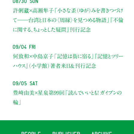
08/30 Sun
許俐葳×高瀬隼子
「小さな歪（ゆが）みを書きつづけ
て――
台湾と日本の〈周縁〉を見つめる物語」
『不倫
に関する、ちょっとした疑問』刊行記念
09/04 Fri
何致和×中島京子
「記憶は街に宿る」
『記憶とツリー
ハウス』（小学館）著者来日＆刊行記念
09/05 Sat
豊﨑由美×星泉
第99回「読んでいいとも！ ガイブンの
輪」
PEOPLE
PUBLISHER
ARCHIVE