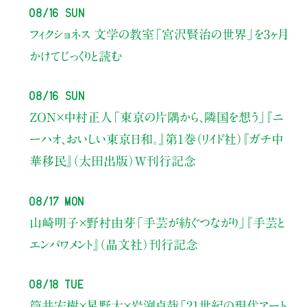
08/16 Sun
フィクショネス 文学の教室
「宮沢賢治の世界」を3ヶ月
かけてじっくりと読む
08/16 Sun
ZON×中村正人
「東京の片隅から、隣国を想う」
『ニ
ーハオ、おいしい東京日和。』第1巻（リイド社）
『ガチ中
華移民』（太田出版）W刊行記念
08/17 Mon
山崎明子×野村由芽
「手芸が紡ぐつながり」
『手芸と
エンパワメント』（晶文社）刊行記念
08/18 Tue
筒井宏樹×星野太×岩渕貞哉
「21世紀の現代アート