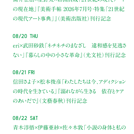
の現在地」
『美術手帖 2026年7月号・
特集「21世紀
の現代アート事典」』（美術出版社）刊行記念
08/20 Thu
eri×武田砂鉄
「ネチネチのまなざし 違和感を見逃さ
ない」
『暮らしの中の小さな革命』（光文社）刊行記念
08/21 Fri
信田さよ子×松本俊彦
「わたしたちは今、アディクション
の時代を生きている」
『溺れながら生きる 依存とケア
のあいだで』（文藝春秋）刊行記念
08/22 Sat
青木淳悟×伊藤亜紗×佐々木敦
「小説の身体と私の